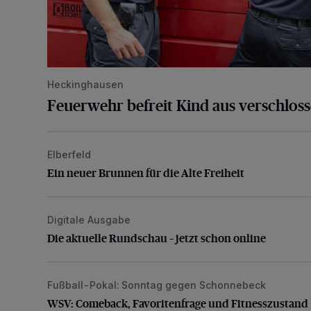
Heckinghausen
Feuerwehr befreit Kind aus verschlos
Elberfeld
Ein neuer Brunnen für die Alte Freiheit
Ein neuer Brunnen für die Alte Freiheit
Digitale Ausgabe
Die aktuelle Rundschau – jetzt schon online
Die aktuelle Rundschau – jetzt schon online
Fußball-Pokal: Sonntag gegen Schonnebeck
WSV: Comeback, Favoritenfrage und Fitnesszustan
WSV: Comeback, Favoritenfrage und Fitnesszustand