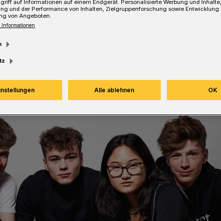
griff auf Informationen auf einem Endgerät. Personalisierte Werbung und Inhalt
ung und der Performance von Inhalten, Zielgruppenforschung sowie Entwicklung
ng von Angeboten.
 Informationen
m
Lesezeit
tz
instellungen
Alle ablehnen
OK