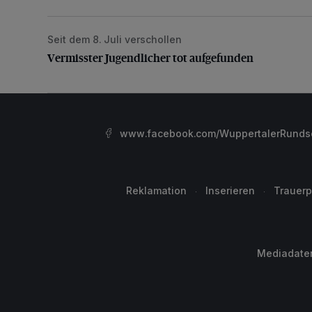
Seit dem 8. Juli verschollen
Vermisster Jugendlicher tot aufgefunden
Vermisster Jugendlicher tot aufgefunden
www.facebook.com/WuppertalerRunds
Reklamation
Inserieren
Trauerp
Mediadate