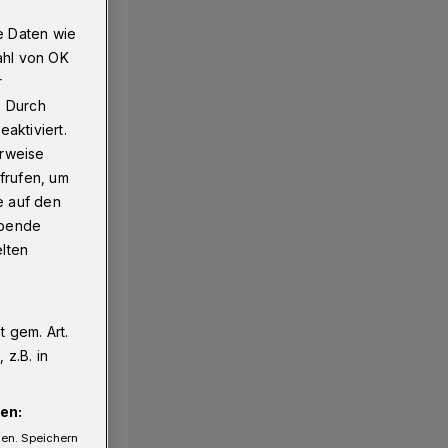
e Daten wie
ahl von OK
r
. Durch
aktiviert.
erweise
frufen, um
e auf den
ebende
elten
 gem. Art.
z.B. in
en:
gen. Speichern