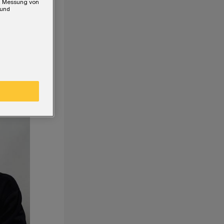
e, Messung von
 und