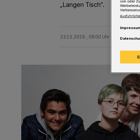
von oder Zu
„Langen Tisch“.
Werbeleist
Verbesseru
Ausführliche
Impressu
23.12.2019 , 09:00 Uhr
Eine Minute 
Datenschu
E