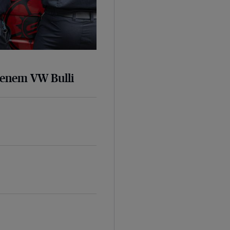
senem VW Bulli
d