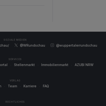
SOZIALE MEDIEN
chau/
@WRundschau
@wuppertalerrundschau
SERVICES
ortal
Stellenmarkt
Immobilienmarkt
AZUBI NRW
VERLAG
n
Team
Karriere
FAQ
RECHTLICHES