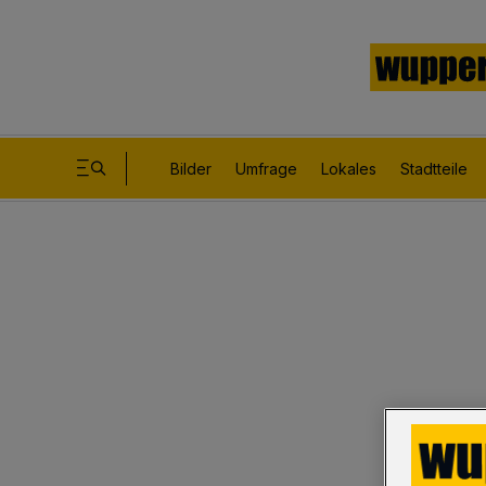
Bilder
Umfrage
Lokales
Stadtteile