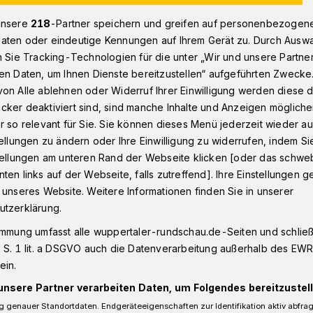
unsere
218
-Partner speichern und greifen auf personenbezogen
aten oder eindeutige Kennungen auf Ihrem Gerät zu. Durch Ausw
 Schülerrockfestival: The Summoners
n Sie Tracking-Technologien für die unter „Wir und unsere Partne
en Daten, um Ihnen Dienste bereitzustellen“ aufgeführten Zwecke
on Alle ablehnen oder Widerruf Ihrer Einwilligung werden diese de
cker deaktiviert sind, sind manche Inhalte und Anzeigen möglich
r so relevant für Sie. Sie können dieses Menü jederzeit wieder au
then: Jung,
tellungen zu ändern oder Ihre Einwilligung zu widerrufen, indem Si
stellungen am unteren Rand der Webseite klicken [oder das schw
 und hart
ten links auf der Webseite, falls zutreffend]. Ihre Einstellungen g
 unseres Website. Weitere Informationen finden Sie in unserer
utzerklärung.
immung umfasst alle wuppertaler-rundschau.de-Seiten und schließt
“ sind die Senkrechtstarter aus
 S. 1 lit. a DSGVO auch die Datenverarbeitung außerhalb des EWR, 
bruar 2020 stürmen sie die Bühne der
ein.
elen weiteren Bands, Rappern und
rrockfestival dürfen sie nicht fehlen,
unsere Partner verarbeiten Daten, um Folgendes bereitzustell
 Konzerte gegeben – unter anderem beim
 genauer Standortdaten. Endgeräteeigenschaften zur Identifikation aktiv abfra