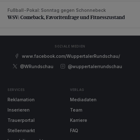
Fußball-Pokal: Sonntag gegen Schonnebeck
WSV: Comeback, Favoritenfrage und Fitnesszustand
WSV: Comeback, Favoritenfrage und Fitnesszustand
SOZIALE MEDIEN
www.facebook.com/WuppertalerRundschau/
@WRundschau
@wuppertalerrundschau
SERVICES
VERLAG
Reklamation
Mediadaten
Inserieren
Team
Trauerportal
Karriere
Stellenmarkt
FAQ