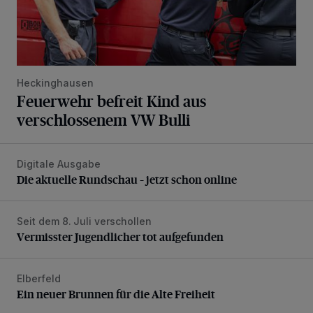
Heckinghausen
Feuerwehr befreit Kind aus
verschlossenem VW Bulli
Digitale Ausgabe
Die aktuelle Rundschau – jetzt schon online
Die aktuelle Rundschau – jetzt schon online
Seit dem 8. Juli verschollen
Vermisster Jugendlicher tot aufgefunden
Vermisster Jugendlicher tot aufgefunden
Elberfeld
Ein neuer Brunnen für die Alte Freiheit
Ein neuer Brunnen für die Alte Freiheit