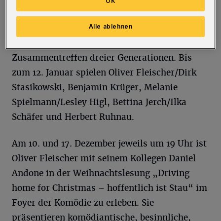
OK
diesen Abend gut überstehen zu können. Doch
Alle ablehnen
dann kommt alles ganz anders – aus dem
ruhigen Abend wird ein turbulentes
Zusammentreffen dreier Generationen. Bis
zum 12. Januar spielen Oliver Fleischer/Dirk
Stasikowski, Benjamin Krüger, Melanie
Spielmann/Lesley Higl, Bettina Jerch/Ilka
Schäfer und Herbert Ruhnau.
Am 10. und 17. Dezember jeweils um 19 Uhr ist
Oliver Fleischer mit seinem Kollegen Daniel
Andone in der Weihnachtslesung „Driving
home for Christmas – hoffentlich ist Stau“ im
Foyer der Komödie zu erleben. Sie
präsentieren komödiantische, besinnliche,