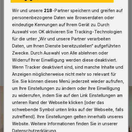
Wuppertal
·
In Stößels Komödie am Elberfelder
Wir und unsere
218
-Partner speichern und greifen auf
Karlsplatz läuft seit kurzem das Weihnachtsstück „Ab
jetzt bin ich glücklich“ von Frank Pinkus. Die Hauptrolle
personenbezogene Daten wie Browserdaten oder
übernimmt der bekannte Schauspieler Oliver Fleischer
eindeutige Kennungen auf Ihrem Gerät zu. Durch
(„Danni Lowinski“, „Beste Schwestern“, „Der letzte
Auswahl von OK aktivieren Sie Tracking-Technologien
Bulle“).
für die unter „Wir und unsere Partner verarbeiten
Daten, um Ihnen Dienste bereitzustellen“ aufgeführten
Zwecke. Durch Auswahl von Alle ablehnen oder
10.12.2019 , 14:50 Uhr
Eine Minute Lesezeit
Widerruf Ihrer Einwilligung werden diese deaktiviert.
Wenn Tracker deaktiviert sind, sind manche Inhalte und
Anzeigen möglicherweise nicht mehr so relevant für
Sie. Sie können dieses Menü jederzeit wieder aufrufen,
um Ihre Einstellungen zu ändern oder Ihre Einwilligung
zu widerrufen, indem Sie auf den Link Einstellungen am
unteren Rand der Webseite klicken [oder das
schwebende Symbol unten links auf der Webseite, falls
zutreffend]. Ihre Einstellungen gelten innerhalb unseres
Website. Weitere Informationen finden Sie in unserer
Datenschutzerklärung.