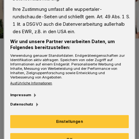
Ihre Zustimmung umfasst alle wuppertaler-
rundschau.de-Seiten und schließt gem. Art. 49 Abs. 1 S.
1 lit. a DSGVO auch die Datenverarbeitung außerhalb
des EWR, z.B. in den USA ein.
Wir und unsere Partner verarbeiten Daten, um
Sie sorgen für jede Menge Turbulenzen.
Folgendes bereitzustellen:
Foto: Stößels Komödie
Verwendung genauer Standortdaten. Endgeräteeigenschaften zur
Identifikation aktiv abfragen. Speichern von oder Zugriff auf
Informationen auf einem Endgerät. Personalisierte Werbung und
Inhalte, Messung von Werbeleistung und der Performance von
Inhalten, Zielgruppenforschung sowie Entwicklung und
Verbesserung von Angeboten.
Ausführliche Informationen
Die Handlung: Es ist Heiligabend – und für
Impressum
den knapp 50-jährigen Jan Ludwig ist es das
Datenschutz
erste Weihnachtsfest, das er allein verbringen
soll. Die Scheidung liegt hinter ihm, sein Sohn
Einstellungen
geht seine eigenen Wege. Aber mit der Formel
„Ab jetzt bin ich glücklich!“ ist Jan sicher,