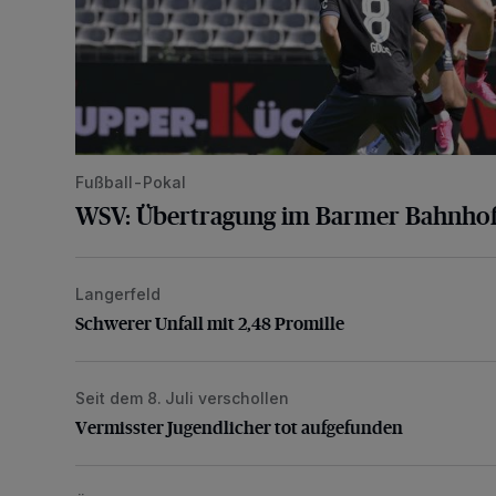
Fußball-Pokal
WSV: Übertragung im Barmer Bahnhof
Langerfeld
Schwerer Unfall mit 2,48 Promille
Schwerer Unfall mit 2,48 Promille
Seit dem 8. Juli verschollen
Vermisster Jugendlicher tot aufgefunden
Vermisster Jugendlicher tot aufgefunden