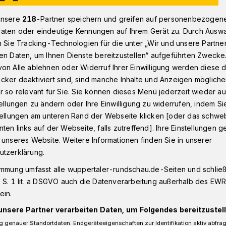
unsere
218
-Partner speichern und greifen auf personenbezogen
aten oder eindeutige Kennungen auf Ihrem Gerät zu. Durch Ausw
gendrat lädt ein zum Lego-Rampen-Bau
n Sie Tracking-Technologien für die unter „Wir und unsere Partne
en Daten, um Ihnen Dienste bereitzustellen“ aufgeführten Zwecke
on Alle ablehnen oder Widerruf Ihrer Einwilligung werden diese de
cker deaktiviert sind, sind manche Inhalte und Anzeigen möglich
r so relevant für Sie. Sie können dieses Menü jederzeit wieder au
dt ein zum Lego-
tellungen zu ändern oder Ihre Einwilligung zu widerrufen, indem Si
stellungen am unteren Rand der Webseite klicken [oder das schw
u
ten links auf der Webseite, falls zutreffend]. Ihre Einstellungen g
 unseres Website. Weitere Informationen finden Sie in unserer
utzerklärung.
 Jugendrat hat sich ein praktisches
immung umfasst alle wuppertaler-rundschau.de-Seiten und schließt
 S. 1 lit. a DSGVO auch die Datenverarbeitung außerhalb des EWR, 
m Kindern und Jugendlichen mit
ein.
ter gemacht werden soll: Die Mitglieder
ren mobile Rampen aus Legosteinen
unsere Partner verarbeiten Daten, um Folgendes bereitzustell
 genauer Standortdaten. Endgeräteeigenschaften zur Identifikation aktiv abfra