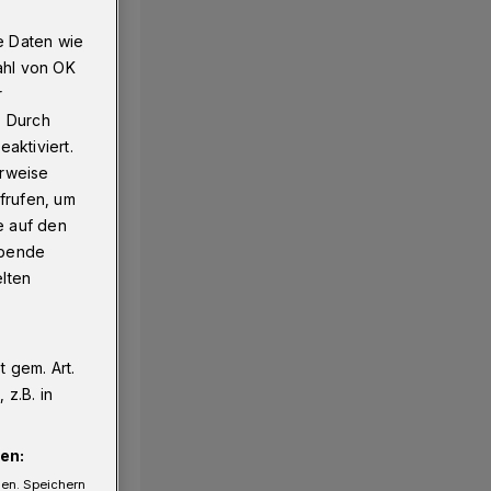
e Daten wie
ahl von OK
r
. Durch
aktiviert.
erweise
frufen, um
e auf den
ebende
elten
 gem. Art.
z.B. in
en:
gen. Speichern