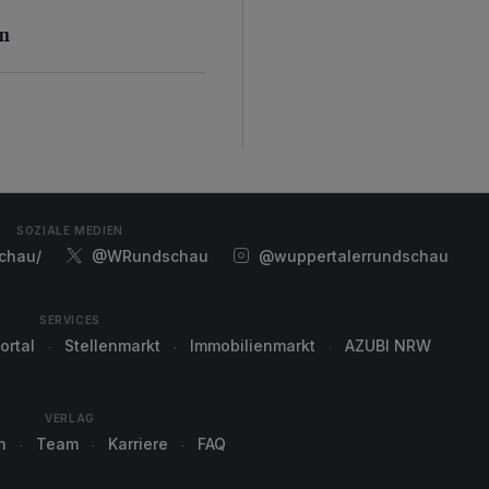
n
en
SOZIALE MEDIEN
chau/
@WRundschau
@wuppertalerrundschau
SERVICES
ortal
Stellenmarkt
Immobilienmarkt
AZUBI NRW
VERLAG
n
Team
Karriere
FAQ