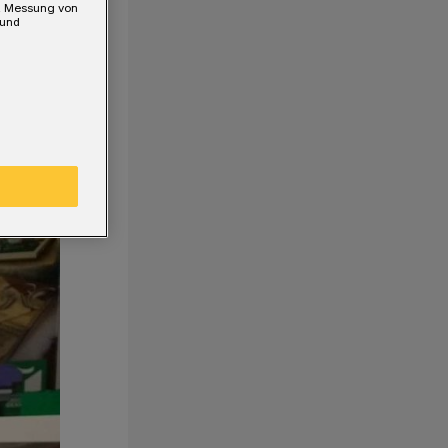
e, Messung von
 und