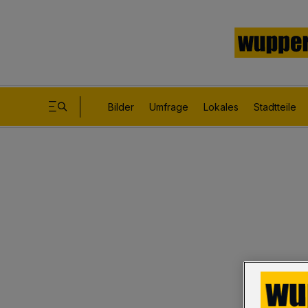
Bilder
Umfrage
Lokales
Stadtteile