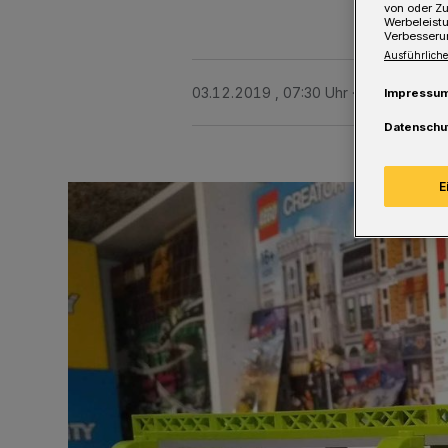
von oder Zu
Werbeleist
Verbesseru
Ausführliche
03.12.2019 , 07:30 Uhr
Eine Minute L
Impressu
Datenschu
E