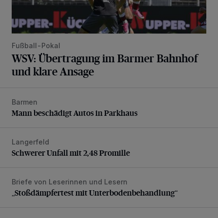
Fußball-Pokal
WSV: Übertragung im Barmer Bahnhof
und klare Ansage
Barmen
Mann beschädigt Autos in Parkhaus
Mann beschädigt Autos in Parkhaus
Langerfeld
Schwerer Unfall mit 2,48 Promille
Schwerer Unfall mit 2,48 Promille
Briefe von Leserinnen und Lesern
„Stoßdämpfertest mit Unterbodenbehandlung“
„Stoßdämpfertest mit Unterbodenbehandlung“