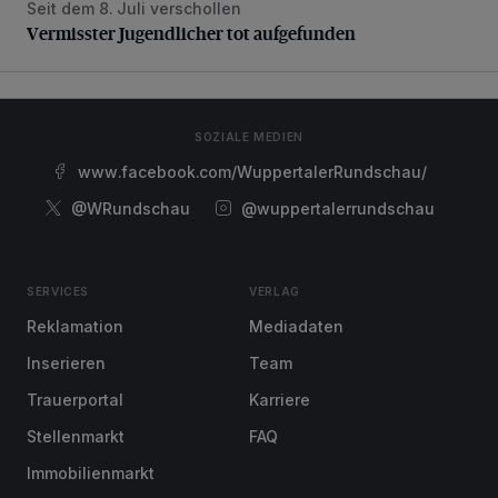
Seit dem 8. Juli verschollen
Vermisster Jugendlicher tot aufgefunden
Vermisster Jugendlicher tot aufgefunden
SOZIALE MEDIEN
www.facebook.com/WuppertalerRundschau/
@WRundschau
@wuppertalerrundschau
SERVICES
VERLAG
Reklamation
Mediadaten
Inserieren
Team
Trauerportal
Karriere
Stellenmarkt
FAQ
Immobilienmarkt