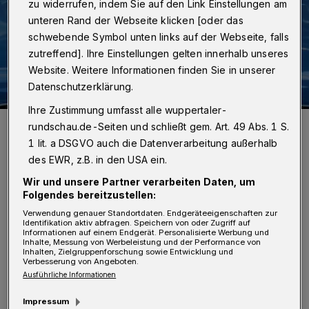
zu widerrufen, indem Sie auf den Link Einstellungen am
unteren Rand der Webseite klicken [oder das
schwebende Symbol unten links auf der Webseite, falls
zutreffend]. Ihre Einstellungen gelten innerhalb unseres
Website. Weitere Informationen finden Sie in unserer
Datenschutzerklärung.
Ihre Zustimmung umfasst alle wuppertaler-
Symbolbild.
rundschau.de-Seiten und schließt gem. Art. 49 Abs. 1 S.
Foto: Christoph Petersen
1 lit. a DSGVO auch die Datenverarbeitung außerhalb
des EWR, z.B. in den USA ein.
Wir und unsere Partner verarbeiten Daten, um
Folgendes bereitzustellen:
U
Verwendung genauer Standortdaten. Endgeräteeigenschaften zur
Identifikation aktiv abfragen. Speichern von oder Zugriff auf
m kurz vor 2 Uhr nachts waren zwei
Informationen auf einem Endgerät. Personalisierte Werbung und
Inhalte, Messung von Werbeleistung und der Performance von
Polizeibeamte im Rahmen ihrer Streife
Inhalten, Zielgruppenforschung sowie Entwicklung und
Verbesserung von Angeboten.
durch Haan gefahren, als ihnen auf der
Ausführliche Informationen
Düsseldorfer Straße ein mit zwei Personen
Impressum