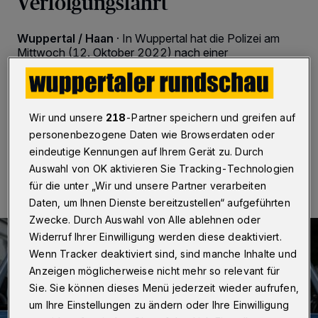
Verfolgungsfahrt
Wuppertal / Haan
·
In Wuppertal hat die Polizei am
Mittwoch (12. Oktober 2022) nach einer
Verfolgungsfahrt zwei mutmaßliche Autodiebe gefasst.
Das Duo hatte sich zuvor einer Kontrolle in Haan
entzogen.
Wir und unsere
218
-Partner speichern und greifen auf
personenbezogene Daten wie Browserdaten oder
eindeutige Kennungen auf Ihrem Gerät zu. Durch
12.10.2022 , 12:28 Uhr
Eine Minute Lesezeit
Auswahl von OK aktivieren Sie Tracking-Technologien
für die unter „Wir und unsere Partner verarbeiten
Daten, um Ihnen Dienste bereitzustellen“ aufgeführten
Zwecke. Durch Auswahl von Alle ablehnen oder
Widerruf Ihrer Einwilligung werden diese deaktiviert.
Wenn Tracker deaktiviert sind, sind manche Inhalte und
Anzeigen möglicherweise nicht mehr so relevant für
Sie. Sie können dieses Menü jederzeit wieder aufrufen,
um Ihre Einstellungen zu ändern oder Ihre Einwilligung