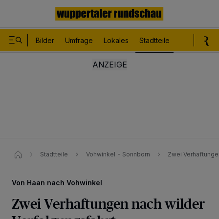
Bilder
Umfrage
Lokales
Stadtteile
Sport
Le
Stadtteile
Vohwinkel - Sonnborn
Zwei Verhaftungen
Von Haan nach Vohwinkel
Zwei Verhaftungen nach wilder