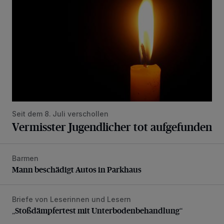
Seit dem 8. Juli verschollen
Vermisster Jugendlicher tot aufgefunden
Barmen
Mann beschädigt Autos in Parkhaus
Mann beschädigt Autos in Parkhaus
Briefe von Leserinnen und Lesern
„Stoßdämpfertest mit Unterbodenbehandlung“
„Stoßdämpfertest mit Unterbodenbehandlung“