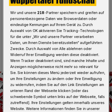
/ Siegfriedstraße
Wir und unsere
218
-Partner speichern und greifen auf
Wuppertal
·
Die Kreuzung Sonnborner
Straße/Siegfriedstraße in Wuppertal wird saniert. Vom
personenbezogene Daten wie Browserdaten oder
30. September bis voraussichtlich 21. Oktober 2022
eindeutige Kennungen auf Ihrem Gerät zu. Durch
gibt es deshalb Behinderungen im Kreuzungsverkehr.
Auswahl von OK aktivieren Sie Tracking-Technologien
für die unter „Wir und unsere Partner verarbeiten
Daten, um Ihnen Dienste bereitzustellen“ aufgeführten
Zwecke. Durch Auswahl von Alle ablehnen oder
27.09.2022 , 12:30 Uhr
Eine Minute Lesezeit
Widerruf Ihrer Einwilligung werden diese deaktiviert.
Wenn Tracker deaktiviert sind, sind manche Inhalte und
Anzeigen möglicherweise nicht mehr so relevant für
Sie. Sie können dieses Menü jederzeit wieder aufrufen,
um Ihre Einstellungen zu ändern oder Ihre Einwilligung
zu widerrufen, indem Sie auf den Link Einstellungen am
unteren Rand der Webseite klicken [oder das
schwebende Symbol unten links auf der Webseite, falls
zutreffend]. Ihre Einstellungen gelten innerhalb unseres
Website. Weitere Informationen finden Sie in unserer