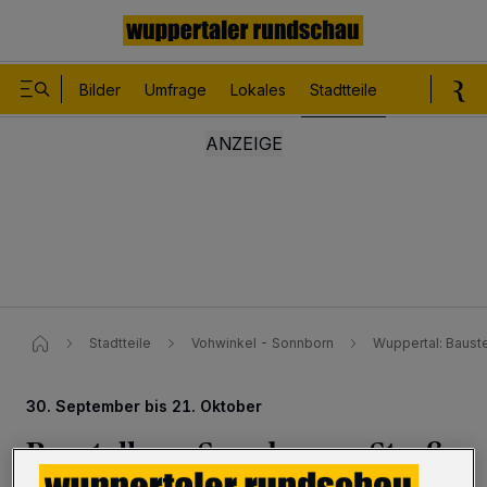
Bilder
Umfrage
Lokales
Stadtteile
Sport
Le
Stadtteile
Vohwinkel - Sonnborn
Wuppertal: Bauste
30. September bis 21. Oktober
Baustelle an Sonnborner Straße