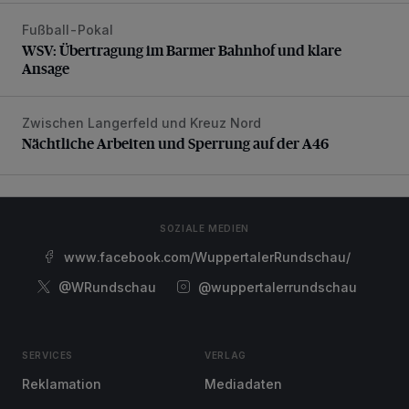
Fußball-Pokal
WSV: Übertragung im Barmer Bahnhof und klare Ansage
WSV: Übertragung im Barmer Bahnhof und klare
Ansage
Zwischen Langerfeld und Kreuz Nord
Nächtliche Arbeiten und Sperrung auf der A46
Nächtliche Arbeiten und Sperrung auf der A46
SOZIALE MEDIEN
www.facebook.com/WuppertalerRundschau/
@WRundschau
@wuppertalerrundschau
SERVICES
VERLAG
Reklamation
Mediadaten