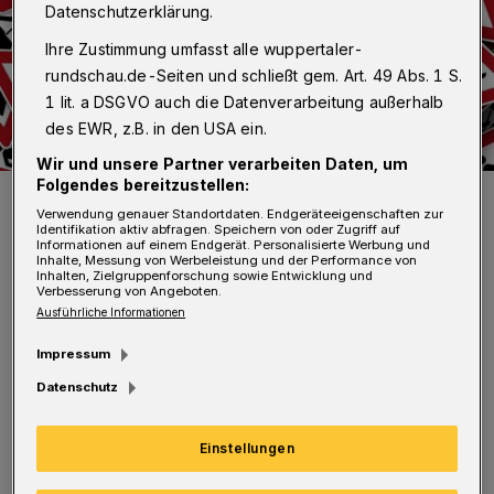
Datenschutzerklärung.
Ihre Zustimmung umfasst alle wuppertaler-
rundschau.de-Seiten und schließt gem. Art. 49 Abs. 1 S.
1 lit. a DSGVO auch die Datenverarbeitung außerhalb
des EWR, z.B. in den USA ein.
Wir und unsere Partner verarbeiten Daten, um
Folgendes bereitzustellen:
Symbolfoto.
Verwendung genauer Standortdaten. Endgeräteeigenschaften zur
Foto: Gerd Altmann
Identifikation aktiv abfragen. Speichern von oder Zugriff auf
Informationen auf einem Endgerät. Personalisierte Werbung und
Inhalte, Messung von Werbeleistung und der Performance von
Inhalten, Zielgruppenforschung sowie Entwicklung und
Verbesserung von Angeboten.
Ausführliche Informationen
I
Impressum
n der geplanten Bauzeit von drei Wochen
Datenschutz
wird Radverkehrsführung optimiert, der
rote Asphalt des vorhandenen Radwegs wird
Einstellungen
auf einer Länge von rund 100 Metern abgefräst
und neu asphaltiert. Nachdem Einbauten