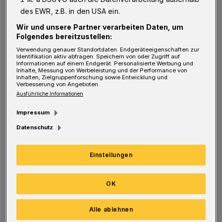
E
ine verkehrsberuhigte Meile zum
des EWR, z.B. in den USA ein.
Flanieren und Verweilen – so stellen sich
Wir und unsere Partner verarbeiten Daten, um
die Mitglieder der Initiative „Vision
Folgendes bereitzustellen:
Vohwinkel“ den Abschnitt der Kaiserstraße
Verwendung genauer Standortdaten. Endgeräteeigenschaften zur
Identifikation aktiv abfragen. Speichern von oder Zugriff auf
zwischen Kaiserplatz und Brucher Straße in
Informationen auf einem Endgerät. Personalisierte Werbung und
Inhalte, Messung von Werbeleistung und der Performance von
Zukunft vor. Einen Namen für die ersehnte
Inhalten, Zielgruppenforschung sowie Entwicklung und
Verbesserung von Angeboten.
Fußgängerzone gibt es schon:
Ausführliche Informationen
Kaiserpromenade.
Impressum
Datenschutz
„Das klingt doch richtig herrschaftlich“, sagt
Michael Spitzer, auf dessen Idee der autofreie
Einstellungen
Bereich basiert. Bereits 2017 hatte er sie
erstmals geäußert. Fünf Jahre später und mit
OK
sechs weiteren Mitstreitern an Bord, soll es
nun konkret werden.
Alle ablehnen