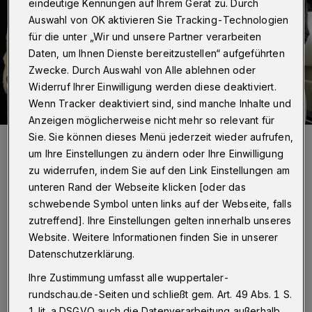
eindeutige Kennungen auf Ihrem Gerät zu. Durch
Auswahl von OK aktivieren Sie Tracking-Technologien
für die unter „Wir und unsere Partner verarbeiten
Daten, um Ihnen Dienste bereitzustellen“ aufgeführten
Zwecke. Durch Auswahl von Alle ablehnen oder
Widerruf Ihrer Einwilligung werden diese deaktiviert.
Wenn Tracker deaktiviert sind, sind manche Inhalte und
Anzeigen möglicherweise nicht mehr so relevant für
Sie. Sie können dieses Menü jederzeit wieder aufrufen,
Annette Raabe, Axel Sindram, Hans-Peter Maurer (hinten von links)
sowie Uli Kopka, Horst Harguth, Michael Spitzer und Manfred Klee
um Ihre Einstellungen zu ändern oder Ihre Einwilligung
bilden die Initative „Vision Vohwinkel“ und möchten aus der
zu widerrufen, indem Sie auf den Link Einstellungen am
Kaiserstraße eine Fußgängerzone machen.
Foto: Wuppertaler Rundschau/mivi
unteren Rand der Webseite klicken [oder das
schwebende Symbol unten links auf der Webseite, falls
zutreffend]. Ihre Einstellungen gelten innerhalb unseres
Website. Weitere Informationen finden Sie in unserer
Datenschutzerklärung.
Von Milka Vidovic
Ihre Zustimmung umfasst alle wuppertaler-
rundschau.de-Seiten und schließt gem. Art. 49 Abs. 1 S.
1 lit. a DSGVO auch die Datenverarbeitung außerhalb