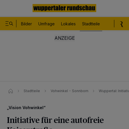
Bilder
Umfrage
Lokales
Stadtteile
Sport
Le
Stadtteile
Vohwinkel - Sonnborn
Wuppertal: Initiat
„Vision Vohwinkel“
Initiative für eine autofreie