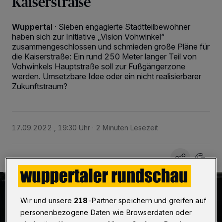
Kaiserstraße
Wuppertal
·
Sieben engagierte Stadtteilbewohner
haben sich zur Initiative „Vision Vohwinkel“
zusammengeschlossen und schmieden große Pläne für
die Kaiserstraße: Ein rund 250 Meter langer Teil von
Vohwinkels Hauptstraße soll zur Fußgängerzone
werden. Umsetzbare Idee oder ein nicht realisierbarer
Zukunftstraum?
17.09.2022 , 19:30 Uhr
2 Minuten Lesezeit
Wir und unsere
218
-Partner speichern und greifen auf
personenbezogene Daten wie Browserdaten oder