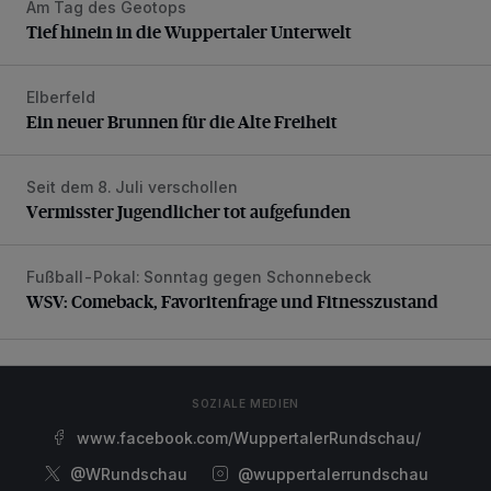
Am Tag des Geotops
Tief hinein in die Wuppertaler Unterwelt
Tief hinein in die Wuppertaler Unterwelt
Elberfeld
Ein neuer Brunnen für die Alte Freiheit
Ein neuer Brunnen für die Alte Freiheit
Seit dem 8. Juli verschollen
Vermisster Jugendlicher tot aufgefunden
Vermisster Jugendlicher tot aufgefunden
Fußball-Pokal: Sonntag gegen Schonnebeck
WSV: Comeback, Favoritenfrage und Fitnesszustand
WSV: Comeback, Favoritenfrage und Fitnesszustand
SOZIALE MEDIEN
www.facebook.com/WuppertalerRundschau/
@WRundschau
@wuppertalerrundschau