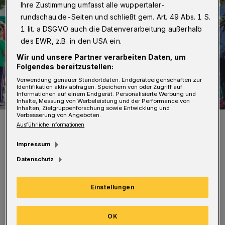
Ihre Zustimmung umfasst alle wuppertaler-
rundschau.de-Seiten und schließt gem. Art. 49 Abs. 1 S.
1 lit. a DSGVO auch die Datenverarbeitung außerhalb
des EWR, z.B. in den USA ein.
Wir und unsere Partner verarbeiten Daten, um
Folgendes bereitzustellen:
Verwendung genauer Standortdaten. Endgeräteeigenschaften zur
Identifikation aktiv abfragen. Speichern von oder Zugriff auf
Informationen auf einem Endgerät. Personalisierte Werbung und
Inhalte, Messung von Werbeleistung und der Performance von
Inhalten, Zielgruppenforschung sowie Entwicklung und
Verbesserung von Angeboten.
Beim 55. Wuppertaler Volkslauf sind 1.200 kleine und große
Ausführliche Informationen
Athleten dabei.
Foto: SV Bayer Wuppertal
Impressum
Datenschutz
Einstellungen
So sorgen die streckennahen Zuschauer sowie
Musik und Moderation für die richtige
OK