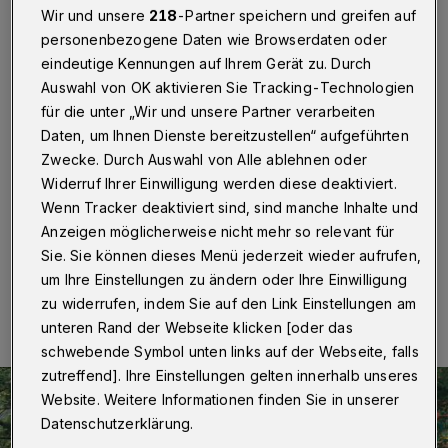
SV Bayer
Wir und unsere
218
-Partner speichern und greifen auf
personenbezogene Daten wie Browserdaten oder
Wuppertal
·
Beim 55. Wuppertaler Volkslauf geht es
eindeutige Kennungen auf Ihrem Gerät zu. Durch
am Samstag (10. September 2022) für 1.200 Athleten
Auswahl von OK aktivieren Sie Tracking-Technologien
wieder sportlich rund. Die ein Kilometer lange
für die unter „Wir und unsere Partner verarbeiten
Laufstrecke im Bayer-portpark in Sonnborn hat zwar –
anderes als beim Vorgänger um die Ronsdorfer
Daten, um Ihnen Dienste bereitzustellen“ aufgeführten
Talsperre – keine Höhenmeter, besticht aber durch
Zwecke. Durch Auswahl von Alle ablehnen oder
spannende Passagen und vor allem echte
Widerruf Ihrer Einwilligung werden diese deaktiviert.
Volkslaufstimmung.
Wenn Tracker deaktiviert sind, sind manche Inhalte und
Anzeigen möglicherweise nicht mehr so relevant für
Sie. Sie können dieses Menü jederzeit wieder aufrufen,
09.09.2022 , 09:00 Uhr
Eine Minute Lesezeit
um Ihre Einstellungen zu ändern oder Ihre Einwilligung
zu widerrufen, indem Sie auf den Link Einstellungen am
unteren Rand der Webseite klicken [oder das
schwebende Symbol unten links auf der Webseite, falls
zutreffend]. Ihre Einstellungen gelten innerhalb unseres
Website. Weitere Informationen finden Sie in unserer
Datenschutzerklärung.