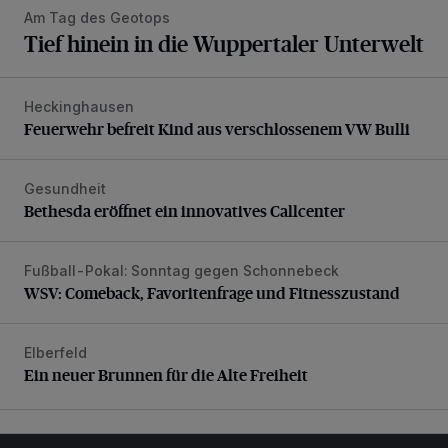
Am Tag des Geotops
Tief hinein in die Wuppertaler Unterwelt
Heckinghausen
Feuerwehr befreit Kind aus verschlossenem VW Bulli
Feuerwehr befreit Kind aus verschlossenem VW Bulli
Gesundheit
Bethesda eröffnet ein innovatives Callcenter
Bethesda eröffnet ein innovatives Callcenter
Fußball-Pokal: Sonntag gegen Schonnebeck
WSV: Comeback, Favoritenfrage und Fitnesszustand
WSV: Comeback, Favoritenfrage und Fitnesszustand
Elberfeld
Ein neuer Brunnen für die Alte Freiheit
Ein neuer Brunnen für die Alte Freiheit