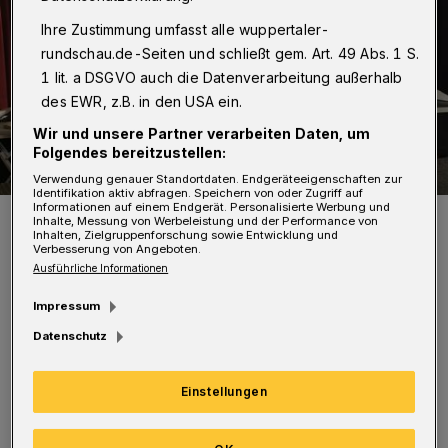
Ihre Zustimmung umfasst alle wuppertaler-
rundschau.de-Seiten und schließt gem. Art. 49 Abs. 1 S.
1 lit. a DSGVO auch die Datenverarbeitung außerhalb
des EWR, z.B. in den USA ein.
Wir und unsere Partner verarbeiten Daten, um
Folgendes bereitzustellen:
Verwendung genauer Standortdaten. Endgeräteeigenschaften zur
Identifikation aktiv abfragen. Speichern von oder Zugriff auf
Informationen auf einem Endgerät. Personalisierte Werbung und
Die Initative „Vision Vohwinkel“ (hinten v.li.): Annette Raabe, Axel
Inhalte, Messung von Werbeleistung und der Performance von
Sindram, Hans-Peter Maurer. Vorne von li.: Uli Kopka, Horst Harguth,
Inhalten, Zielgruppenforschung sowie Entwicklung und
Michael Spitzer, Manfred Klee
Verbesserung von Angeboten.
Foto: Wuppertaler Rundschau/mivi
Ausführliche Informationen
Impressum
Datenschutz
A
Einstellungen
llerdings sprachen sich unter den
Befürwortern einige für abgestufte