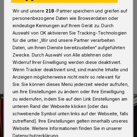
autofreien Kaiserstraße
Wir und unsere
218
-Partner speichern und greifen auf
Wuppertal
·
Die Initiative „Vision Vohwinkel“ hat auf
personenbezogene Daten wie Browserdaten oder
dem Vohwinkeltag die Meinungen zu einer autofreien
eindeutige Kennungen auf Ihrem Gerät zu. Durch
Kaiserstraße mit Hilfe eines Fragebogens erfasst. Das
Auswahl von OK aktivieren Sie Tracking-Technologien
Ergebnis ergab mit 107:19 zugunsten des Vorhabens
für die unter „Wir und unsere Partner verarbeiten
ein eindeutiges Votum.
Daten, um Ihnen Dienste bereitzustellen“ aufgeführten
Zwecke. Durch Auswahl von Alle ablehnen oder
Widerruf Ihrer Einwilligung werden diese deaktiviert.
01.10.2022 , 12:00 Uhr
Eine Minute Lesezeit
Wenn Tracker deaktiviert sind, sind manche Inhalte und
Anzeigen möglicherweise nicht mehr so relevant für
Sie. Sie können dieses Menü jederzeit wieder aufrufen,
um Ihre Einstellungen zu ändern oder Ihre Einwilligung
zu widerrufen, indem Sie auf den Link Einstellungen am
unteren Rand der Webseite klicken [oder das
schwebende Symbol unten links auf der Webseite, falls
zutreffend]. Ihre Einstellungen gelten innerhalb unseres
Website. Weitere Informationen finden Sie in unserer
Datenschutzerklärung.