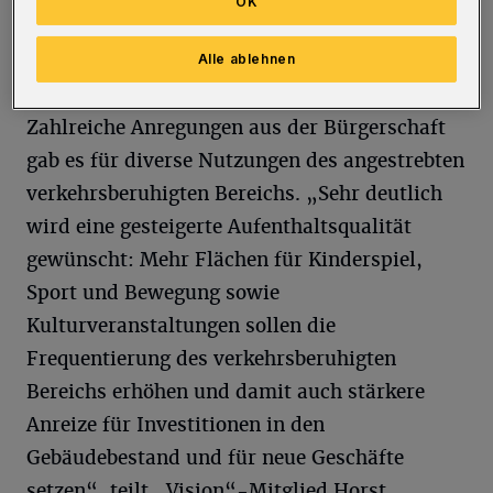
OK
Maßnahmen (weniger Autoverkehr, keine
komplette Sperrung) aus.
Alle ablehnen
Zahlreiche Anregungen aus der Bürgerschaft
gab es für diverse Nutzungen des angestrebten
verkehrsberuhigten Bereichs. „Sehr deutlich
wird eine gesteigerte Aufenthaltsqualität
gewünscht: Mehr Flächen für Kinderspiel,
Sport und Bewegung sowie
Kulturveranstaltungen sollen die
Frequentierung des verkehrsberuhigten
Bereichs erhöhen und damit auch stärkere
Anreize für Investitionen in den
Gebäudebestand und für neue Geschäfte
setzen“, teilt „Vision“-Mitglied Horst