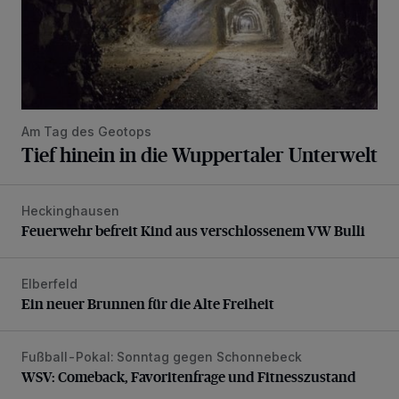
Am Tag des Geotops
Tief hinein in die Wuppertaler Unterwelt
Heckinghausen
Feuerwehr befreit Kind aus verschlossenem VW Bulli
Feuerwehr befreit Kind aus verschlossenem VW Bulli
Elberfeld
Ein neuer Brunnen für die Alte Freiheit
Ein neuer Brunnen für die Alte Freiheit
Fußball-Pokal: Sonntag gegen Schonnebeck
WSV: Comeback, Favoritenfrage und Fitnesszustand
WSV: Comeback, Favoritenfrage und Fitnesszustand