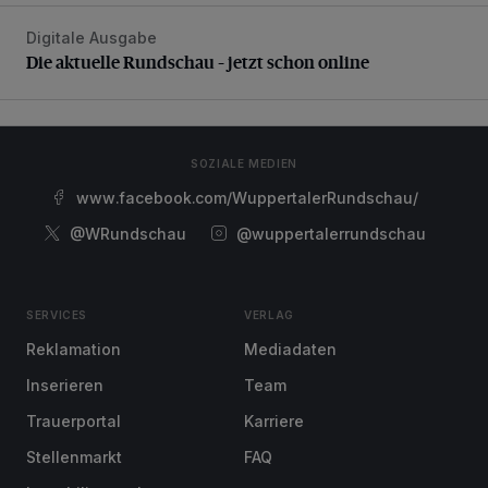
Digitale Ausgabe
Die aktuelle Rundschau – jetzt schon online
Die aktuelle Rundschau – jetzt schon online
SOZIALE MEDIEN
www.facebook.com/WuppertalerRundschau/
@WRundschau
@wuppertalerrundschau
SERVICES
VERLAG
Reklamation
Mediadaten
Inserieren
Team
Trauerportal
Karriere
Stellenmarkt
FAQ