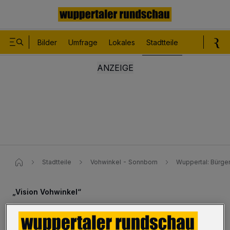
Bilder
Umfrage
Lokales
Stadtteile
Sport
Le
Stadtteile
Vohwinkel - Sonnborn
Wuppertal: Bürger
„Vision Vohwinkel“
Vohwinkeltag-Votum zur