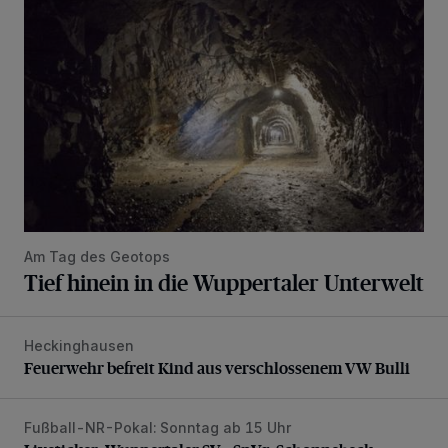
Am Tag des Geotops
Tief hinein in die Wuppertaler Unterwelt
Heckinghausen
Feuerwehr befreit Kind aus verschlossenem VW Bulli
Feuerwehr befreit Kind aus verschlossenem VW Bulli
Fußball-NR-Pokal: Sonntag ab 15 Uhr
Liveticker: Wuppertaler SV – SpVg. Schonnebeck