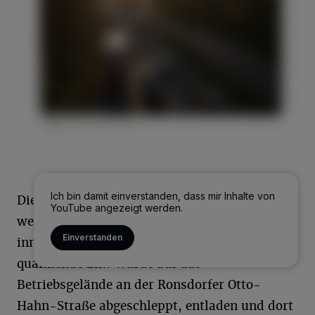
Ich bin damit einverstanden, dass mir Inhalte von
Die Polizei empfahl dringend, den Bereich
YouTube angezeigt werden.
weiträumig zu umfahren. Es hatten sich auch
Einverstanden
innerstädtisch Staus gebildet. Der lange
qualmende Lkw wurde auf das
Betriebsgelände an der Ronsdorfer Otto-
Hahn-Straße abgeschleppt, entladen und dort