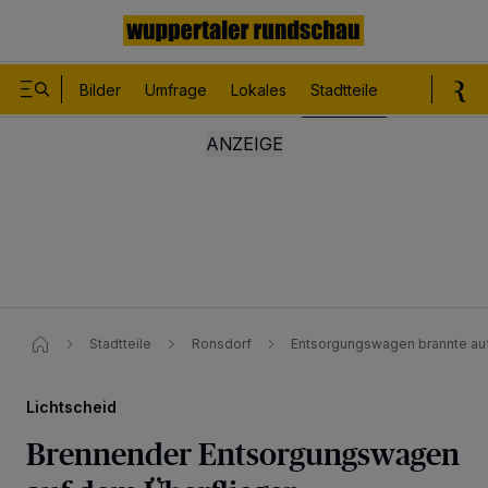
Bilder
Umfrage
Lokales
Stadtteile
Sport
Le
Stadtteile
Ronsdorf
Entsorgungswagen brannte auf 
Lichtscheid
Brennender Entsorgungswagen