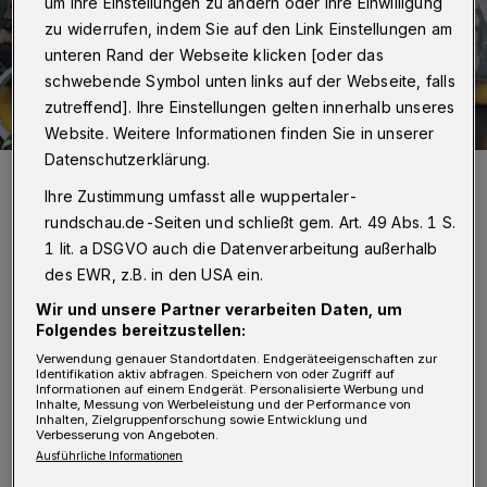
um Ihre Einstellungen zu ändern oder Ihre Einwilligung
zu widerrufen, indem Sie auf den Link Einstellungen am
unteren Rand der Webseite klicken [oder das
schwebende Symbol unten links auf der Webseite, falls
zutreffend]. Ihre Einstellungen gelten innerhalb unseres
Website. Weitere Informationen finden Sie in unserer
Datenschutzerklärung.
Das feuer war nur schwer einzudämmen.
Ihre Zustimmung umfasst alle wuppertaler-
Foto: Christoph Petersen
rundschau.de-Seiten und schließt gem. Art. 49 Abs. 1 S.
1 lit. a DSGVO auch die Datenverarbeitung außerhalb
des EWR, z.B. in den USA ein.
Wir und unsere Partner verarbeiten Daten, um
D
Folgendes bereitzustellen:
a beide Richtungen gesperrt waren, kam
Verwendung genauer Standortdaten. Endgeräteeigenschaften zur
es auf der L 418 und L 419 zu
Identifikation aktiv abfragen. Speichern von oder Zugriff auf
Informationen auf einem Endgerät. Personalisierte Werbung und
erheblichen Verkehrsstörungen. Weil
Inhalte, Messung von Werbeleistung und der Performance von
Inhalten, Zielgruppenforschung sowie Entwicklung und
erhebliche Mengen an Betriebsstoffen
Verbesserung von Angeboten.
Ausführliche Informationen
ausgelaufen waren, wurde Umweltalarm