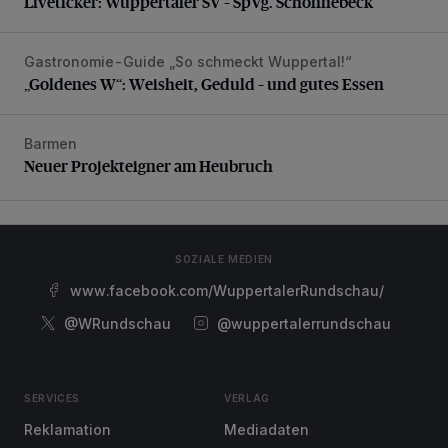
Liveticker: Wuppertaler SV – SpVg. Schonnebeck
Gastronomie-Guide „So schmeckt Wuppertal!“
„Goldenes W“: Weisheit, Geduld – und gutes Essen
„Goldenes W“: Weisheit, Geduld – und gutes Essen
Barmen
Neuer Projekteigner am Heubruch
Neuer Projekteigner am Heubruch
SOZIALE MEDIEN
www.facebook.com/WuppertalerRundschau/
@WRundschau
@wuppertalerrundschau
SERVICES
VERLAG
Reklamation
Mediadaten