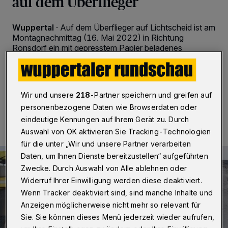
auf dem Überflieger
Wuppertal
·
Auf dem Überflieger auf Lichtscheid ist am
Montagnachmittag (16. Mai 2022) in Richtung
Ronsdorf ein mit gepresstem Papier beladenes
Entsorgungsfahrzeug in Brand geraten.
Wir und unsere
218
-Partner speichern und greifen auf
16.05.2022 , 15:05 Uhr
Eine Minute Lesezeit
personenbezogene Daten wie Browserdaten oder
eindeutige Kennungen auf Ihrem Gerät zu. Durch
Auswahl von OK aktivieren Sie Tracking-Technologien
für die unter „Wir und unsere Partner verarbeiten
Daten, um Ihnen Dienste bereitzustellen“ aufgeführten
Zwecke. Durch Auswahl von Alle ablehnen oder
Widerruf Ihrer Einwilligung werden diese deaktiviert.
Wenn Tracker deaktiviert sind, sind manche Inhalte und
Anzeigen möglicherweise nicht mehr so relevant für
Sie. Sie können dieses Menü jederzeit wieder aufrufen,