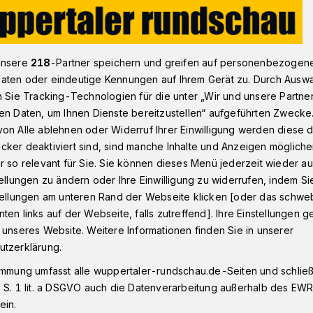
Beyenburg
Wessel (CDU) lehnt Schließung von zwei Wuppertal
unsere
218
-Partner speichern und greifen auf personenbezogen
aten oder eindeutige Kennungen auf Ihrem Gerät zu. Durch Ausw
n Sie Tracking-Technologien für die unter „Wir und unsere Partne
en Daten, um Ihnen Dienste bereitzustellen“ aufgeführten Zwecke
on Alle ablehnen oder Widerruf Ihrer Einwilligung werden diese de
ontor für viele
cker deaktiviert sind, sind manche Inhalte und Anzeigen möglich
r so relevant für Sie. Sie können dieses Menü jederzeit wieder au
 und Bürger“
tellungen zu ändern oder Ihre Einwilligung zu widerrufen, indem Si
stellungen am unteren Rand der Webseite klicken [oder das schw
ten links auf der Webseite, falls zutreffend]. Ihre Einstellungen g
 unseres Website. Weitere Informationen finden Sie in unserer
der CDU-Stadtverordnete Michael Wessel
utzerklärung.
waltung ab, die Außenstellen des
und Langerfeld-Beyenburg zu schließen.
immung umfasst alle wuppertaler-rundschau.de-Seiten und schließt
 S. 1 lit. a DSGVO auch die Datenverarbeitung außerhalb des EWR, 
ein.