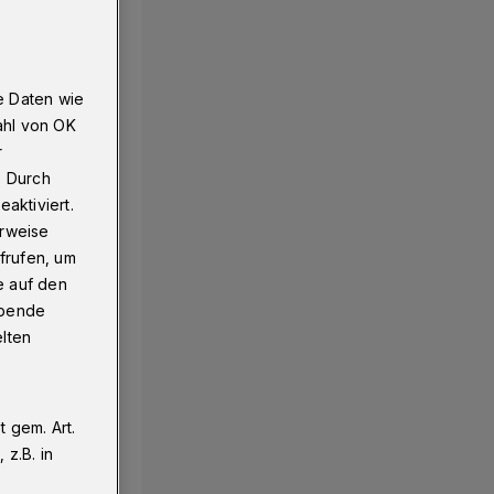
er Bürgerbüros ab
e Daten wie
ahl von OK
r
. Durch
aktiviert.
erweise
frufen, um
e auf den
ebende
elten
 gem. Art.
z.B. in