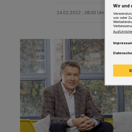
Wir und 
24.02.2022 , 08:00 Uhr
Eine Minute 
Verwendung
von oder Zu
Werbeleist
Verbesseru
Ausführliche
Impressu
Datenschu
E