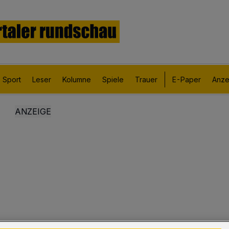
Sport
Leser
Kolumne
Spiele
Trauer
E-Paper
Anze