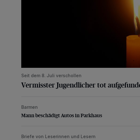
Seit dem 8. Juli verschollen
Vermisster Jugendlicher tot aufgefund
Barmen
Mann beschädigt Autos in Parkhaus
Mann beschädigt Autos in Parkhaus
Briefe von Leserinnen und Lesern
„Stoßdämpfertest mit Unterbodenbehandlung“