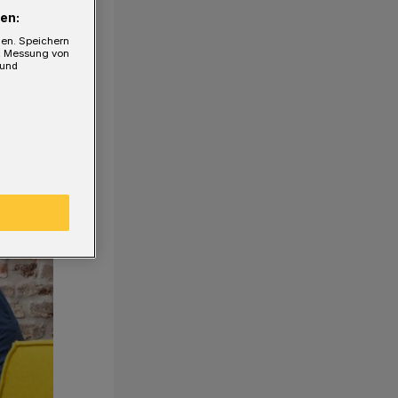
en:
gen. Speichern
e, Messung von
 und