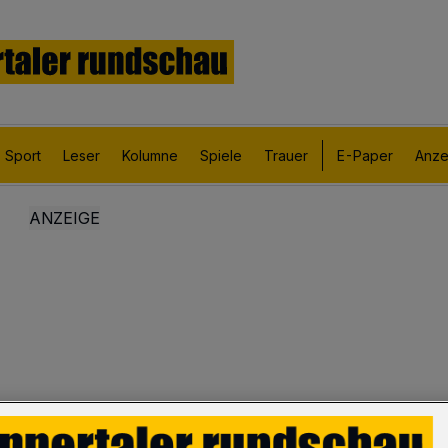
Sport
Leser
Kolumne
Spiele
Trauer
E-Paper
Anze