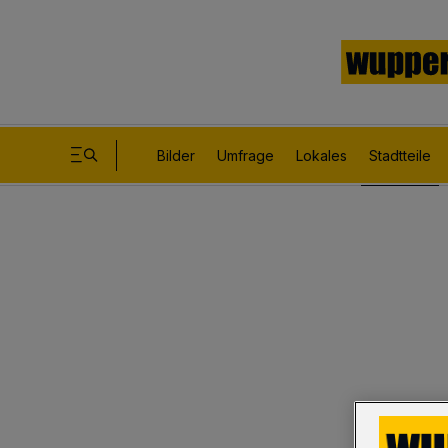
Bilder
Umfrage
Lokales
Stadtteile