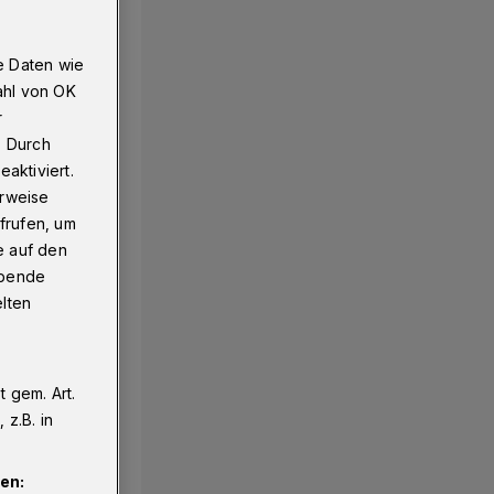
e Daten wie
al-Langerfeld
ahl von OK
r
. Durch
aktiviert.
erweise
frufen, um
e auf den
ebende
elten
 gem. Art.
z.B. in
en: