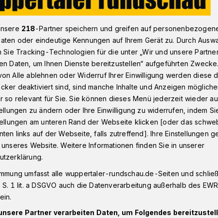
unsere
218
-Partner speichern und greifen auf personenbezogen
Beyenburg
Themenjahr Demenzfreundlichkeit 2022 in Wuppert
aten oder eindeutige Kennungen auf Ihrem Gerät zu. Durch Ausw
n Sie Tracking-Technologien für die unter „Wir und unsere Partne
en Daten, um Ihnen Dienste bereitzustellen“ aufgeführten Zwecke
on Alle ablehnen oder Widerruf Ihrer Einwilligung werden diese de
rfelder „Tuhuus“
cker deaktiviert sind, sind manche Inhalte und Anzeigen möglich
h der Diagnose
r so relevant für Sie. Sie können dieses Menü jederzeit wieder au
tellungen zu ändern oder Ihre Einwilligung zu widerrufen, indem Si
stellungen am unteren Rand der Webseite klicken [oder das schw
ten links auf der Webseite, falls zutreffend]. Ihre Einstellungen g
 unseres Website. Weitere Informationen finden Sie in unserer
utzerklärung.
r Demenzfreundlichkeit“, durchgeführt
immung umfasst alle wuppertaler-rundschau.de-Seiten und schließt
n Langerfeld – Gut und lange leben im
 S. 1 lit. a DSGVO auch die Datenverarbeitung außerhalb des EWR, 
 Quartal gestartet. Am 17. Februar 2022
ein.
sjahrs die Informationsveranstaltung
 Demenz?“ statt.
unsere Partner verarbeiten Daten, um Folgendes bereitzustell