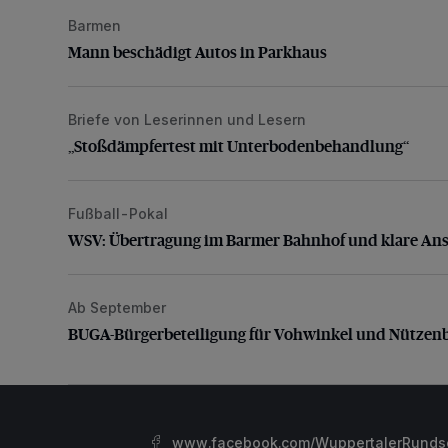
Barmen
Mann beschädigt Autos in Parkhaus
Mann beschädigt Autos in Parkhaus
Briefe von Leserinnen und Lesern
„Stoßdämpfertest mit Unterbodenbehandlung“
„Stoßdämpfertest mit Unterbodenbehandlung“
Fußball-Pokal
WSV: Übertragung im Barmer Bahnhof und klare An
WSV: Übertragung im Barmer Bahnhof und klare An
Ab September
BUGA-Bürgerbeteiligung für Vohwinkel und Nützenb
BUGA-Bürgerbeteiligung für Vohwinkel und Nützen
www.facebook.com/WuppertalerRunds