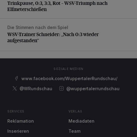
Trinkpause, 0:3, 3:3, Rot – WSV-Triumph nach
Elfmeterschießen
Die Stimmen nach dem Spiel
WSV-Trainer Schneider: „Nach 0:3 wieder aufgestanden“
WSV-Trainer Schneider: „Nach 0:3 wieder
aufgestanden“
SOZIALE MEDIEN
www.facebook.com/WuppertalerRundschau/
@WRundschau
@wuppertalerrundschau
SERVICES
VERLAG
Reklamation
Mediadaten
Inserieren
Team