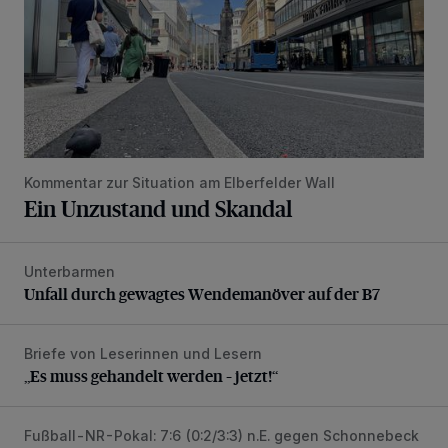
Kommentar zur Situation am Elberfelder Wall
Ein Unzustand und Skandal
Unterbarmen
Unfall durch gewagtes Wendemanöver auf der B7
Unfall durch gewagtes Wendemanöver auf der B7
Briefe von Leserinnen und Lesern
„Es muss gehandelt werden – jetzt!“
„Es muss gehandelt werden – jetzt!“
Fußball-NR-Pokal: 7:6 (0:2/3:3) n.E. gegen Schonnebeck
Trinkpause, 0:3, 3:3, Rot – WSV-Triumph nach Elfmetersc