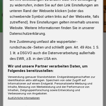
zu widerrufen, indem Sie auf den Link Einstellungen am
unteren Rand der Webseite klicken [oder das
schwebende Symbol unten links auf der Webseite, falls
zutreffend]. Ihre Einstellungen gelten innerhalb unseres
Website. Weitere Informationen finden Sie in unserer
Datenschutzerklärung.
Szenenbild.
Ihre Zustimmung umfasst alle wuppertaler-
Foto: Timo Platte
rundschau.de-Seiten und schließt gem. Art. 49 Abs. 1 S.
1 lit. a DSGVO auch die Datenverarbeitung außerhalb
des EWR, z.B. in den USA ein.
Wir und unsere Partner verarbeiten Daten, um
I
Folgendes bereitzustellen:
n einer Kooperation zwischen der
Verwendung genauer Standortdaten. Endgeräteeigenschaften zur
städtischen Kita Kleestraße, der
Identifikation aktiv abfragen. Speichern von oder Zugriff auf
Informationen auf einem Endgerät. Personalisierte Werbung und
Grundschule Meyerstraße, dem Wupper-
Inhalte, Messung von Werbeleistung und der Performance von
Inhalten, Zielgruppenforschung sowie Entwicklung und
Theater und dem Kommunalen
Verbesserung von Angeboten.
Ausführliche Informationen
Integrationszentrum Wuppertal wurde es