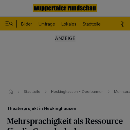
Bilder
Umfrage
Lokales
Stadtteile
Sport
Le
Stadtteile
Heckinghausen - Oberbarmen
Mehrspra
Theaterprojekt in Heckinghausen
Mehrsprachigkeit als Ressource