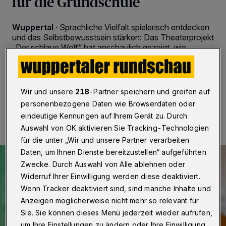
für die Grundschule
Wuppertal
·
Sprachliche Vielfalt spielerisch entdecken
und das Selbstbewusstsein stärken: Das Theaterprojekt
„Der schlaue Wolf“ hat anschaulich gezeigt, wie
Mehrsprachigkeit als Ressource erlebt werden kann.
Wir und unsere
218
-Partner speichern und greifen auf
20.05.2026 , 09:00 Uhr
Eine Minute Lesezeit
personenbezogene Daten wie Browserdaten oder
eindeutige Kennungen auf Ihrem Gerät zu. Durch
Auswahl von OK aktivieren Sie Tracking-Technologien
für die unter „Wir und unsere Partner verarbeiten
Daten, um Ihnen Dienste bereitzustellen“ aufgeführten
Zwecke. Durch Auswahl von Alle ablehnen oder
Widerruf Ihrer Einwilligung werden diese deaktiviert.
Wenn Tracker deaktiviert sind, sind manche Inhalte und
Anzeigen möglicherweise nicht mehr so relevant für
Sie. Sie können dieses Menü jederzeit wieder aufrufen,
um Ihre Einstellungen zu ändern oder Ihre Einwilligung