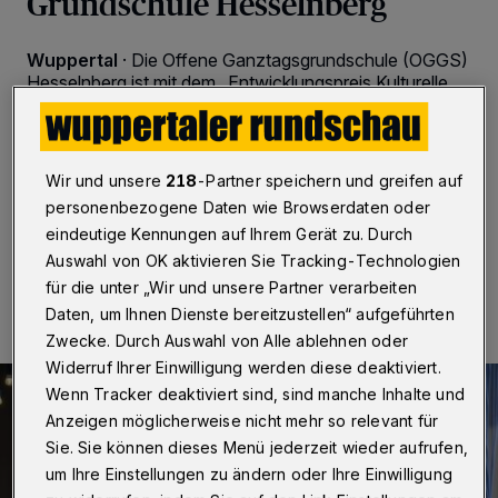
Grundschule Hesselnberg
Wuppertal
·
Die Offene Ganztagsgrundschule (OGGS)
Hesselnberg ist mit dem „Entwicklungspreis Kulturelle
Bildung NRW“ ausgezeichnet worden. Er ist mit 5.000
Euro dotiert und wurde am Dienstag (5. Mai 2026) in
Düsseldorf durch Schul- und Bildungsministerin
Dorothee Feller übergeben.
Wir und unsere
218
-Partner speichern und greifen auf
personenbezogene Daten wie Browserdaten oder
eindeutige Kennungen auf Ihrem Gerät zu. Durch
Auswahl von OK aktivieren Sie Tracking-Technologien
07.05.2026 , 12:45 Uhr
2 Minuten Lesezeit
für die unter „Wir und unsere Partner verarbeiten
Daten, um Ihnen Dienste bereitzustellen“ aufgeführten
Zwecke. Durch Auswahl von Alle ablehnen oder
Widerruf Ihrer Einwilligung werden diese deaktiviert.
Wenn Tracker deaktiviert sind, sind manche Inhalte und
Anzeigen möglicherweise nicht mehr so relevant für
Sie. Sie können dieses Menü jederzeit wieder aufrufen,
um Ihre Einstellungen zu ändern oder Ihre Einwilligung