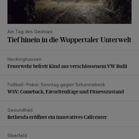
Am Tag des Geotops
Tief hinein in die Wuppertaler Unterwelt
Heckinghausen
Feuerwehr befreit Kind aus verschlossenem VW Bulli
Feuerwehr befreit Kind aus verschlossenem VW Bulli
Fußball-Pokal: Sonntag gegen Schonnebeck
WSV: Comeback, Favoritenfrage und Fitnesszustand
WSV: Comeback, Favoritenfrage und Fitnesszustand
Gesundheit
Bethesda eröffnet ein innovatives Callcenter
Bethesda eröffnet ein innovatives Callcenter
Elberfeld
Ein neuer Brunnen für die Alte Freiheit