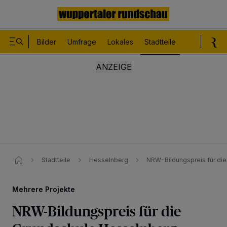
Bilder
Umfrage
Lokales
Stadtteile
Sport
Le
Stadtteile
Hesselnberg
NRW-Bildungspreis für di
Mehrere Projekte
NRW-Bildungspreis für die