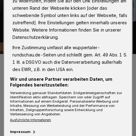
zu widerrufen, indem Sie auf den Link Einstellungen am
unteren Rand der Webseite klicken [oder das
schwebende Symbol unten links auf der Webseite, falls
zutreffend]. Ihre Einstellungen gelten innerhalb unseres
Website. Weitere Informationen finden Sie in unserer
Datenschutzerklärung.
Ihre Zustimmung umfasst alle wuppertaler-
rundschau.de-Seiten und schließt gem. Art. 49 Abs. 1 S.
Die Vertreterinnen und Vertreter der Grundschule bei der
1 lit. a DSGVO auch die Datenverarbeitung außerhalb
Preisübergabe mit Ministerin Dorothee Feller (re.).
des EWR, z.B. in den USA ein.
Foto: Landesregierung NRW/Rupert Oberhäuser
Wir und unsere Partner verarbeiten Daten, um
Folgendes bereitzustellen:
Verwendung genauer Standortdaten. Endgeräteeigenschaften zur
Identifikation aktiv abfragen. Speichern von oder Zugriff auf
Informationen auf einem Endgerät. Personalisierte Werbung und
M
Inhalte, Messung von Werbeleistung und der Performance von
it dem Preis werden herausragende
Inhalten, Zielgruppenforschung sowie Entwicklung und
Verbesserung von Angeboten.
Kooperationen, die die kulturelle
Ausführliche Informationen
Bildung von Kindern und Jugendlichen
Impressum