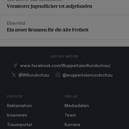
Vermisster Jugendlicher tot aufgefunden
Vermisster Jugendlicher tot aufgefunden
Elberfeld
Ein neuer Brunnen für die Alte Freiheit
Ein neuer Brunnen für die Alte Freiheit
SOZIALE MEDIEN
www.facebook.com/WuppertalerRundschau/
@WRundschau
@wuppertalerrundschau
SERVICES
VERLAG
Reklamation
Mediadaten
Inserieren
Team
Trauerportal
Karriere