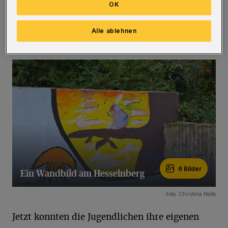
OK
der Straße Hesselnberg / Ecke Gemsenweg. Ein
Wandbild von Julia Pöks findet sich bereits auf
Alle ablehnen
dem Schulhof der OGGS Hesselnberg.
(Bilder)
6 Bilder
Ein Wandbild am Hesselnberg
6 Bilder
Foto: Christina Nolte
Jetzt konnten die Jugendlichen ihre eigenen