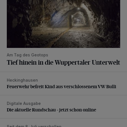
Am Tag des Geotops
Tief hinein in die Wuppertaler Unterwelt
Heckinghausen
Feuerwehr befreit Kind aus verschlossenem VW Bulli
Feuerwehr befreit Kind aus verschlossenem VW Bulli
Digitale Ausgabe
Die aktuelle Rundschau – jetzt schon online
Die aktuelle Rundschau – jetzt schon online
Seit dem 8. Juli verschollen