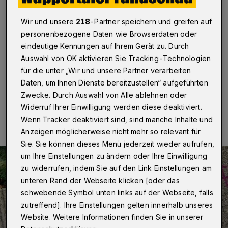
Hesselnberg
Wir und unsere
218
-Partner speichern und greifen auf
Wuppertal
·
Die Nachbarschaftsinitiative „Aufbruch
personenbezogene Daten wie Browserdaten oder
Hesselnberg“ hat ein Graffiti-Projekt mit der bekannten
eindeutige Kennungen auf Ihrem Gerät zu. Durch
Wuppertaler Designerin „Frau Pöks“ und Jugendlichen
aus dem Stadtteil fertiggestellt.
Auswahl von OK aktivieren Sie Tracking-Technologien
für die unter „Wir und unsere Partner verarbeiten
Daten, um Ihnen Dienste bereitzustellen“ aufgeführten
Zwecke. Durch Auswahl von Alle ablehnen oder
22.10.2025 , 10:00 Uhr
Eine Minute Lesezeit
Widerruf Ihrer Einwilligung werden diese deaktiviert.
Wenn Tracker deaktiviert sind, sind manche Inhalte und
Anzeigen möglicherweise nicht mehr so relevant für
Sie. Sie können dieses Menü jederzeit wieder aufrufen,
um Ihre Einstellungen zu ändern oder Ihre Einwilligung
zu widerrufen, indem Sie auf den Link Einstellungen am
unteren Rand der Webseite klicken [oder das
schwebende Symbol unten links auf der Webseite, falls
zutreffend]. Ihre Einstellungen gelten innerhalb unseres
Website. Weitere Informationen finden Sie in unserer