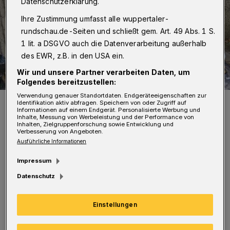
Datenschutzerklärung.
Ihre Zustimmung umfasst alle wuppertaler-
rundschau.de-Seiten und schließt gem. Art. 49 Abs. 1 S.
1 lit. a DSGVO auch die Datenverarbeitung außerhalb
des EWR, z.B. in den USA ein.
Wir und unsere Partner verarbeiten Daten, um
Folgendes bereitzustellen:
Verwendung genauer Standortdaten. Endgeräteeigenschaften zur
Ein Hingucker.
Identifikation aktiv abfragen. Speichern von oder Zugriff auf
Informationen auf einem Endgerät. Personalisierte Werbung und
Foto: Christina Nolte
Inhalte, Messung von Werbeleistung und der Performance von
Inhalten, Zielgruppenforschung sowie Entwicklung und
Verbesserung von Angeboten.
Ausführliche Informationen
Impressum
Das Ergebnis kann sich sehen lassen: Sehr
Datenschutz
unterschiedlich und doch stimmig bringt das
Einstellungen
neue Wandbild Sommerstimmung in das
Quartier – und zwar an prominenter Stelle an