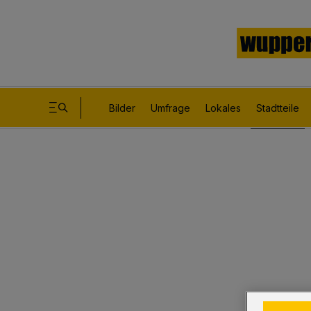
Bilder
Umfrage
Lokales
Stadtteile