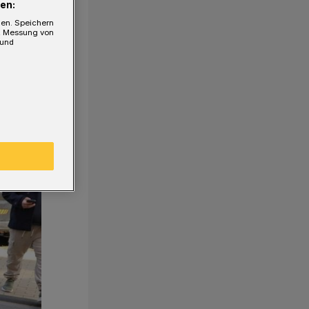
en:
gen. Speichern
e, Messung von
 und