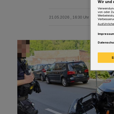
Wir und 
Verwendung
von oder Zu
Werbeleist
21.05.2026 , 16:30 Uhr
Eine Minute 
Verbesseru
Ausführliche
Impressu
Datenschu
E