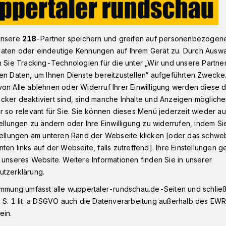
unsere
218
-Partner speichern und greifen auf personenbezogen
Motorradfahrer am Hesselnberg schwer verletzt
aten oder eindeutige Kennungen auf Ihrem Gerät zu. Durch Ausw
n Sie Tracking-Technologien für die unter „Wir und unsere Partne
en Daten, um Ihnen Dienste bereitzustellen“ aufgeführten Zwecke
on Alle ablehnen oder Widerruf Ihrer Einwilligung werden diese de
rer am
cker deaktiviert sind, sind manche Inhalte und Anzeigen möglich
r so relevant für Sie. Sie können dieses Menü jederzeit wieder au
tellungen zu ändern oder Ihre Einwilligung zu widerrufen, indem Si
schwer verletzt
stellungen am unteren Rand der Webseite klicken [oder das schw
ten links auf der Webseite, falls zutreffend]. Ihre Einstellungen g
 unseres Website. Weitere Informationen finden Sie in unserer
 Hesselnberg hat sich am
utzerklärung.
ai 2026) ein schwerer Verkehrsunfall
immung umfasst alle wuppertaler-rundschau.de-Seiten und schließt
n Motorradfahrer erhebliche Verletzungen
 S. 1 lit. a DSGVO auch die Datenverarbeitung außerhalb des EWR, 
ein.