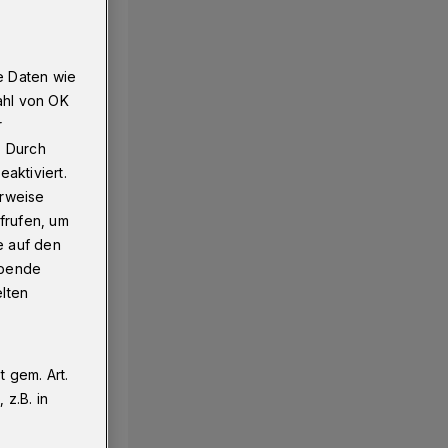
e Daten wie
ahl von OK
r
. Durch
aktiviert.
erweise
frufen, um
e auf den
ebende
elten
 gem. Art.
z.B. in