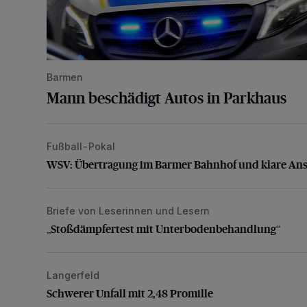
Barmen
Mann beschädigt Autos in Parkhaus
Fußball-Pokal
WSV: Übertragung im Barmer Bahnhof und klare An
WSV: Übertragung im Barmer Bahnhof und klare An
Briefe von Leserinnen und Lesern
„Stoßdämpfertest mit Unterbodenbehandlung“
„Stoßdämpfertest mit Unterbodenbehandlung“
Langerfeld
Schwerer Unfall mit 2,48 Promille
Schwerer Unfall mit 2,48 Promille