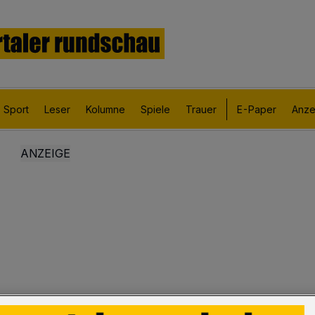
Sport
Leser
Kolumne
Spiele
Trauer
E-Paper
Anze