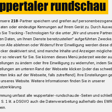
n - Oberbarmen
Verletzter nach Auffahrunfall am Wuppertaler
unsere
218
-Partner speichern und greifen auf personenbezogen
aten oder eindeutige Kennungen auf Ihrem Gerät zu. Durch Ausw
n Sie Tracking-Technologien für die unter „Wir und unsere Partne
en Daten, um Ihnen Dienste bereitzustellen“ aufgeführten Zwecke
on Alle ablehnen oder Widerruf Ihrer Einwilligung werden diese de
ach Auffahrunfall
cker deaktiviert sind, sind manche Inhalte und Anzeigen möglich
r so relevant für Sie. Sie können dieses Menü jederzeit wieder au
tellungen zu ändern oder Ihre Einwilligung zu widerrufen, indem Si
stellungen am unteren Rand der Webseite klicken [oder das schw
ten links auf der Webseite, falls zutreffend]. Ihre Einstellungen g
 unseres Website. Weitere Informationen finden Sie in unserer
 Höfen hat sich am Donnerstagvormittag
utzerklärung.
ll ereignet. Ein Beteiligter musste ins
immung umfasst alle wuppertaler-rundschau.de-Seiten und schließt
den.
 S. 1 lit. a DSGVO auch die Datenverarbeitung außerhalb des EWR, 
ein.