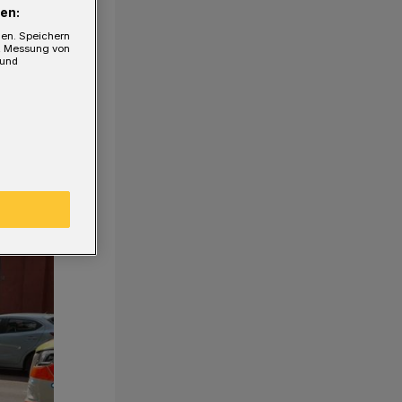
en:
gen. Speichern
e, Messung von
 und