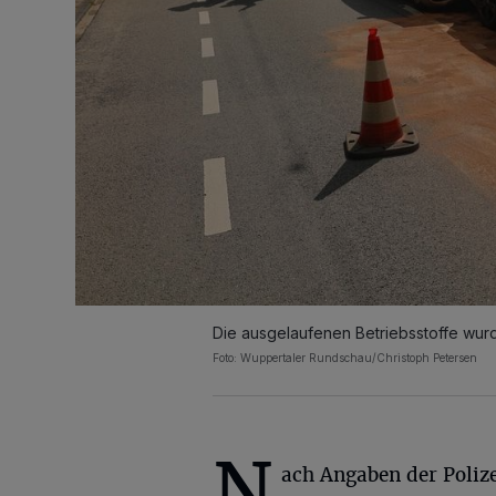
Die ausgelaufenen Betriebsstoffe wurd
Foto: Wuppertaler Rundschau/Christoph Petersen
N
ach Angaben der Polize