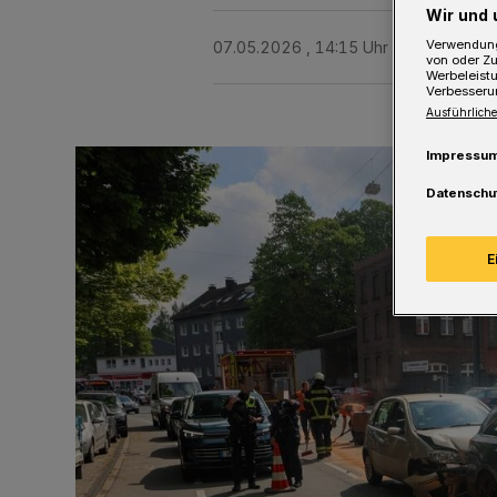
Wir und 
Verwendung
07.05.2026 , 14:15 Uhr
Eine Minute 
von oder Zu
Werbeleist
Verbesseru
Ausführliche
Impressu
Datenschu
E