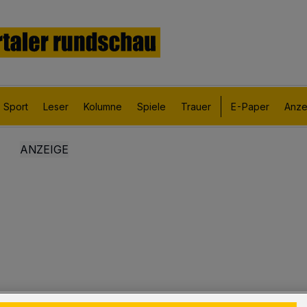
Sport
Leser
Kolumne
Spiele
Trauer
E-Paper
Anze