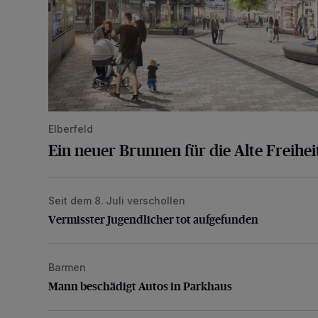
Elberfeld
Ein neuer Brunnen für die Alte Freihei
Seit dem 8. Juli verschollen
Vermisster Jugendlicher tot aufgefunden
Vermisster Jugendlicher tot aufgefunden
Barmen
Mann beschädigt Autos in Parkhaus
Mann beschädigt Autos in Parkhaus