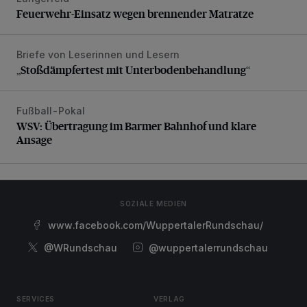
Feuerwehr-Einsatz wegen brennender Matratze
Feuerwehr-Einsatz wegen brennender Matratze
Briefe von Leserinnen und Lesern
„Stoßdämpfertest mit Unterbodenbehandlung“
„Stoßdämpfertest mit Unterbodenbehandlung“
Fußball-Pokal
WSV: Übertragung im Barmer Bahnhof und klare Ansage
WSV: Übertragung im Barmer Bahnhof und klare
Ansage
SOZIALE MEDIEN
www.facebook.com/WuppertalerRundschau/
@WRundschau
@wuppertalerrundschau
SERVICES
VERLAG