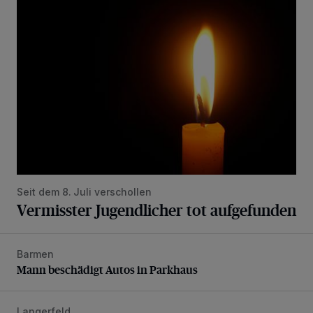
Vermisster Jugendlicher tot aufgefunden
Seit dem 8. Juli verschollen
Vermisster Jugendlicher tot aufgefunden
Barmen
Mann beschädigt Autos in Parkhaus
Mann beschädigt Autos in Parkhaus
Langerfeld