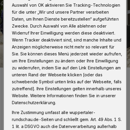
Auswahl von OK aktivieren Sie Tracking-Technologien
für die unter „Wir und unsere Partner verarbeiten
Daten, um Ihnen Dienste bereitzustellen“ aufgeführten
Zwecke. Durch Auswahl von Alle ablehnen oder
Widerruf Ihrer Einwilligung werden diese deaktiviert.
Wenn Tracker deaktiviert sind, sind manche Inhalte und
Anzeigen möglicherweise nicht mehr so relevant für
Sie. Sie können dieses Menü jederzeit wieder aufrufen,
um Ihre Einstellungen zu ändern oder Ihre Einwilligung
zu widerrufen, indem Sie auf den Link Einstellungen am
Von li.: die Mieterinnen und R. Schütrumpf und B. Miethling, Jochen
unteren Rand der Webseite klicken [oder das
Braun (Ressortleiter Bauen und Wohnen), Sedat Ugurman („gwg“-
schwebende Symbol unten links auf der Webseite, falls
Aufsichtsrastvorsitzender), Oberbürgermeisterin Miriam Scherff),
„gwg“-Geschäftsführer Oliver Zier und Mieter J. Walberg.
zutreffend]. Ihre Einstellungen gelten innerhalb unseres
Foto: gwg wuppertal/Uwe Schinkel
Website. Weitere Informationen finden Sie in unserer
Datenschutzerklärung.
Ihre Zustimmung umfasst alle wuppertaler-
rundschau.de-Seiten und schließt gem. Art. 49 Abs. 1 S.
1 lit. a DSGVO auch die Datenverarbeitung außerhalb