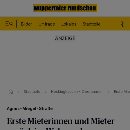
Bilder
Umfrage
Lokales
Stadtteile
Sport
Le
Stadtteile
Heckinghausen - Oberbarmen
Erste Mi
Agnes-Miegel-Straße
Erste Mieterinnen und Mieter