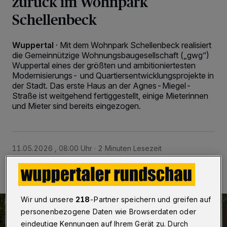
zurück im Wohnpark
Schellenbeck
Wuppertal
·
Mit dem Wohnpark Schellenbeck realisiert
die Gemeinnützige Wohnungsbaugesellschaft („gwg“)
Wuppertal eines der größten und ambitioniertesten
Modernisierungs- und Quartiersentwicklungsprojekte in
der Stadt. Das erste Haus an der Agnes-Miegel-
Straße ist weitgehend fertiggestellt, einige Mieterinnen
und Mieter sind bereits eingezogen.
11.05.2026 , 08:00 Uhr
2 Minuten Lesezeit
Wir und unsere
218
-Partner speichern und greifen auf
personenbezogene Daten wie Browserdaten oder
eindeutige Kennungen auf Ihrem Gerät zu. Durch