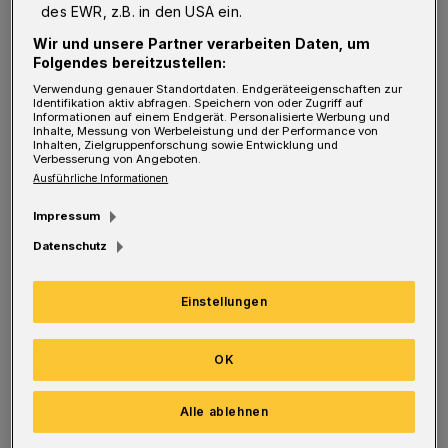
I
n dem Haus 26 sind insgesamt 51
des EWR, z.B. in den USA ein.
modernisierte Wohnungen entstanden.
Wir und unsere Partner verarbeiten Daten, um
Nahezu alle Einheiten wurden demnach an
Folgendes bereitzustellen:
Bestandskundinnen und -kunden aus dem
Verwendung genauer Standortdaten. Endgeräteeigenschaften zur
Identifikation aktiv abfragen. Speichern von oder Zugriff auf
Quartier vermietet. „Damit konnte das Ziel
Informationen auf einem Endgerät. Personalisierte Werbung und
Inhalte, Messung von Werbeleistung und der Performance von
Inhalten, Zielgruppenforschung sowie Entwicklung und
erreicht werden, allen, die es wünschen, die
Verbesserung von Angeboten.
Rückkehr in ihr altes, neues Zuhause zu
Ausführliche Informationen
ermöglichen und zugleich die gewachsene,
Impressum
gute Nachbarschaft zu erhalten“, so die
Datenschutz
„gwg“. „Die Mitarbeiter haben den Prozess
eng begleitet und die Bewohner von der
Einstellungen
persönlichen Beratung bis zum Umzug
unterstützt.“
OK
Mit der Modernisierung verfolgt die „gwg“
Alle ablehnen
nach eigenen Angaben soziale und ökologische