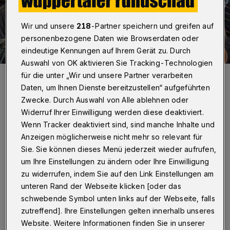
Wir und unsere
218
-Partner speichern und greifen auf
personenbezogene Daten wie Browserdaten oder
eindeutige Kennungen auf Ihrem Gerät zu. Durch
Auswahl von OK aktivieren Sie Tracking-Technologien
Das große Basteln mit verschiedenen Materialien beginnt.
für die unter „Wir und unsere Partner verarbeiten
Foto: Vanessa Ambrosius
Daten, um Ihnen Dienste bereitzustellen“ aufgeführten
Zwecke. Durch Auswahl von Alle ablehnen oder
Widerruf Ihrer Einwilligung werden diese deaktiviert.
Wenn Tracker deaktiviert sind, sind manche Inhalte und
Anzeigen möglicherweise nicht mehr so relevant für
Von Vanessa Ambrosius
Sie. Sie können dieses Menü jederzeit wieder aufrufen,
um Ihre Einstellungen zu ändern oder Ihre Einwilligung
D
zu widerrufen, indem Sie auf den Link Einstellungen am
ort konnten Kinder aus den Klassen 1 bis
unteren Rand der Webseite klicken [oder das
4 ihre Ideen für die Schule der Zukunft
schwebende Symbol unten links auf der Webseite, falls
entwickeln – ganz praktisch, mit Karton,
zutreffend]. Ihre Einstellungen gelten innerhalb unseres
Website. Weitere Informationen finden Sie in unserer
Kleber und viel Fantasie. In kleinen Modellen