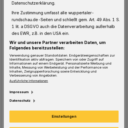
Datenschutzerklärung.
bauten sie Möbel für Räume, in denen sie
Ihre Zustimmung umfasst alle wuppertaler-
gerne lernen würden, und präsentierten ihre
rundschau.de-Seiten und schließt gem. Art. 49 Abs. 1 S.
Entwürfe anschließend.
1 lit. a DSGVO auch die Datenverarbeitung außerhalb
des EWR, z.B. in den USA ein.
Wir und unsere Partner verarbeiten Daten, um
Folgendes bereitzustellen:
Verwendung genauer Standortdaten. Endgeräteeigenschaften zur
Identifikation aktiv abfragen. Speichern von oder Zugriff auf
Informationen auf einem Endgerät. Personalisierte Werbung und
Inhalte, Messung von Werbeleistung und der Performance von
Inhalten, Zielgruppenforschung sowie Entwicklung und
Verbesserung von Angeboten.
Ausführliche Informationen
Impressum
Datenschutz
Von li.: Monika Labisch (Konrektorin St.-Antonius-Grundschule),
Einstellungen
Julia Eisenbach (Stadtbetrieb Schulen), Tobias Ortel (Schulbaubüro
„Raumbildung“) und Stefanie Mäde, Stadtbetriebsleiterin Schulen.
Foto: Vanessa Ambrosius