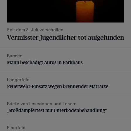
Seit dem 8. Juli verschollen
Vermisster Jugendlicher tot aufgefunden
Barmen
Mann beschädigt Autos in Parkhaus
Mann beschädigt Autos in Parkhaus
Langerfeld
Feuerwehr-Einsatz wegen brennender Matratze
Feuerwehr-Einsatz wegen brennender Matratze
Briefe von Leserinnen und Lesern
„Stoßdämpfertest mit Unterbodenbehandlung“
„Stoßdämpfertest mit Unterbodenbehandlung“
Elberfeld
Ein neuer Brunnen für die Alte Freiheit