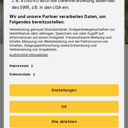
1 lit. a DSGVO auch die Datenverarbeitung außerhalb
des EWR, z.B. in den USA ein.
Wir und unsere Partner verarbeiten Daten, um
Folgendes bereitzustellen:
Verwendung genauer Standortdaten. Endgeräteeigenschaften zur
Identifikation aktiv abfragen. Speichern von oder Zugriff auf
Informationen auf einem Endgerät. Personalisierte Werbung und
Inhalte, Messung von Werbeleistung und der Performance von
Inhalten, Zielgruppenforschung sowie Entwicklung und
Verbesserung von Angeboten.
Symbolbild.
Ausführliche Informationen
Foto: Wuppertaler Rundschau/jak
Impressum
Datenschutz
Einstellungen
Entleert wird statt Donnerstag am Freitag (15.
Mai) sowie statt Freitag am Samstag (16. Mai).
OK
Betroffen sind die graue Restmülltonne, die
gelbe Wertstofftonne, die braune Biotonne und
Alle ablehnen
die blaue Papiertonne.