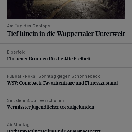
Am Tag des Geotops
Tief hinein in die Wuppertaler Unterwelt
Elberfeld
Ein neuer Brunnen für die Alte Freiheit
Ein neuer Brunnen für die Alte Freiheit
Fußball-Pokal: Sonntag gegen Schonnebeck
WSV: Comeback, Favoritenfrage und Fitnesszustand
WSV: Comeback, Favoritenfrage und Fitnesszustand
Seit dem 8. Juli verschollen
Vermisster Jugendlicher tot aufgefunden
Vermisster Jugendlicher tot aufgefunden
Ab Montag
Hofkamp teilweise bis Ende August gesperrt
Hofkamp teilweise bis Ende August gesperrt