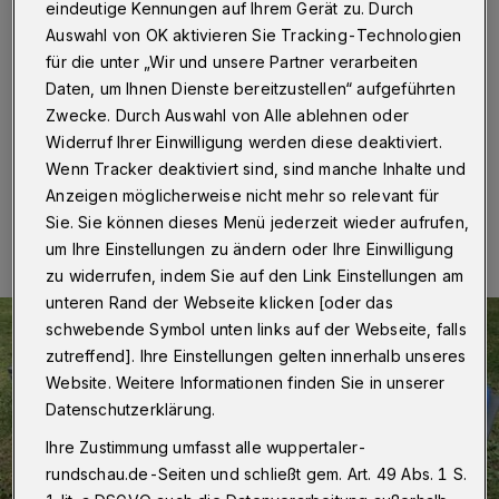
anschließend abgeholt
eindeutige Kennungen auf Ihrem Gerät zu. Durch
Auswahl von OK aktivieren Sie Tracking-Technologien
Wuppertal
·
Wegen des Feiertags Christi Himmelfahrt
für die unter „Wir und unsere Partner verarbeiten
am Donnerstag (14. Mai 2026) verschiebt sich die
Daten, um Ihnen Dienste bereitzustellen“ aufgeführten
Müllabfuhr in Wuppertal um einen Tag nach hinten.
Zwecke. Durch Auswahl von Alle ablehnen oder
Widerruf Ihrer Einwilligung werden diese deaktiviert.
Wenn Tracker deaktiviert sind, sind manche Inhalte und
Anzeigen möglicherweise nicht mehr so relevant für
08.05.2026 , 14:35 Uhr
Eine Minute Lesezeit
Sie. Sie können dieses Menü jederzeit wieder aufrufen,
um Ihre Einstellungen zu ändern oder Ihre Einwilligung
zu widerrufen, indem Sie auf den Link Einstellungen am
unteren Rand der Webseite klicken [oder das
schwebende Symbol unten links auf der Webseite, falls
zutreffend]. Ihre Einstellungen gelten innerhalb unseres
Website. Weitere Informationen finden Sie in unserer
Datenschutzerklärung.
Ihre Zustimmung umfasst alle wuppertaler-
rundschau.de-Seiten und schließt gem. Art. 49 Abs. 1 S.