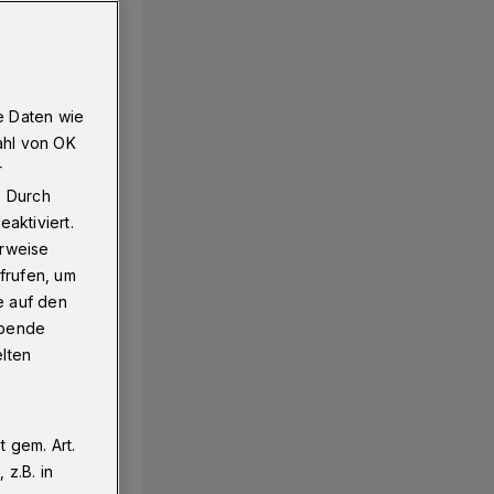
e Daten wie
ahl von OK
r
. Durch
aktiviert.
erweise
frufen, um
e auf den
ebende
elten
 gem. Art.
z.B. in