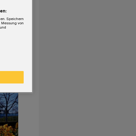
en:
gen. Speichern
e, Messung von
 und