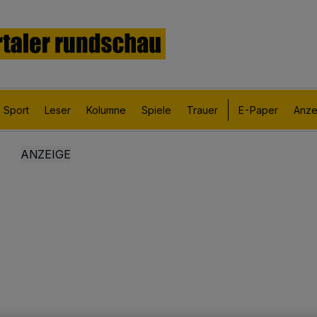
Sport
Leser
Kolumne
Spiele
Trauer
E-Paper
Anze