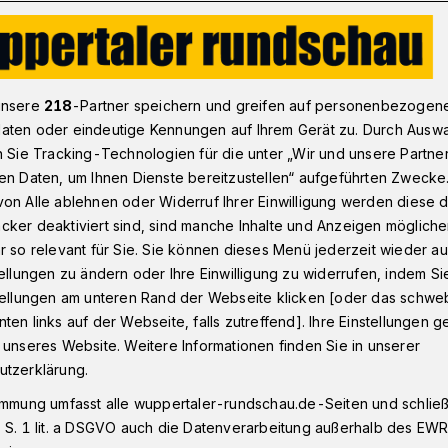
ebote im Botanischen Garten Wuppertal
unsere
218
-Partner speichern und greifen auf personenbezogen
aten oder eindeutige Kennungen auf Ihrem Gerät zu. Durch Ausw
n Sie Tracking-Technologien für die unter „Wir und unsere Partne
en Daten, um Ihnen Dienste bereitzustellen“ aufgeführten Zwecke
Angebote im
on Alle ablehnen oder Widerruf Ihrer Einwilligung werden diese de
cker deaktiviert sind, sind manche Inhalte und Anzeigen möglich
 Garten
r so relevant für Sie. Sie können dieses Menü jederzeit wieder au
tellungen zu ändern oder Ihre Einwilligung zu widerrufen, indem Si
stellungen am unteren Rand der Webseite klicken [oder das schw
ten links auf der Webseite, falls zutreffend]. Ihre Einstellungen g
bietet der Botanische Garten auf der
 unseres Website. Weitere Informationen finden Sie in unserer
tes Programm – von Yoga über Führungen
utzerklärung.
kerbau bis zum Lernspaziergang.
immung umfasst alle wuppertaler-rundschau.de-Seiten und schließt
 S. 1 lit. a DSGVO auch die Datenverarbeitung außerhalb des EWR, 