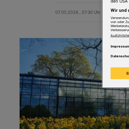
den USA 
Wir und 
07.05.2026 , 07:30 Uhr
2 Minuten Le
Verwendung
von oder Zu
Werbeleist
Verbesseru
Ausführliche
Impressu
Datenschu
E