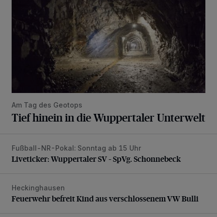
Am Tag des Geotops
Tief hinein in die Wuppertaler Unterwelt
Fußball-NR-Pokal: Sonntag ab 15 Uhr
Liveticker: Wuppertaler SV – SpVg. Schonnebeck
Liveticker: Wuppertaler SV – SpVg. Schonnebeck
Heckinghausen
Feuerwehr befreit Kind aus verschlossenem VW Bulli
Feuerwehr befreit Kind aus verschlossenem VW Bulli