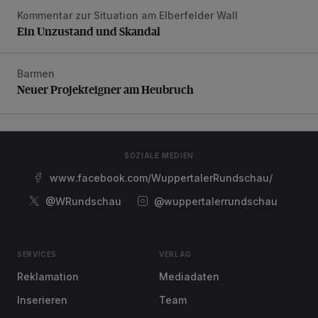
Kommentar zur Situation am Elberfelder Wall
Ein Unzustand und Skandal
Ein Unzustand und Skandal
Barmen
Neuer Projekteigner am Heubruch
Neuer Projekteigner am Heubruch
SOZIALE MEDIEN
www.facebook.com/WuppertalerRundschau/
@WRundschau
@wuppertalerrundschau
SERVICES
VERLAG
Reklamation
Mediadaten
Inserieren
Team