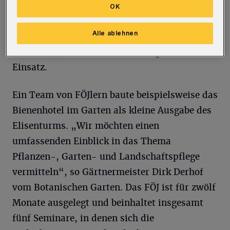
wie die Samenaufbereitung im Winter. Die
OK
Glashäuser und ihre Pflanzen sind Teil des
Alle ablehnen
Einsatzgebietes, auch bei den Veranstaltungen
am Elisenplatz sind die Freiwilligen im
Einsatz.
Ein Team von FÖJlern baute beispielsweise das
Bienenhotel im Garten als kleine Ausgabe des
Elisenturms. „Wir möchten einen
umfassenden Einblick in das Thema
Pflanzen-, Garten- und Landschaftspflege
vermitteln“, so Gärtnermeister Dirk Derhof
vom Botanischen Garten. Das FÖJ ist für zwölf
Monate ausgelegt und beinhaltet insgesamt
fünf Seminare, in denen sich die