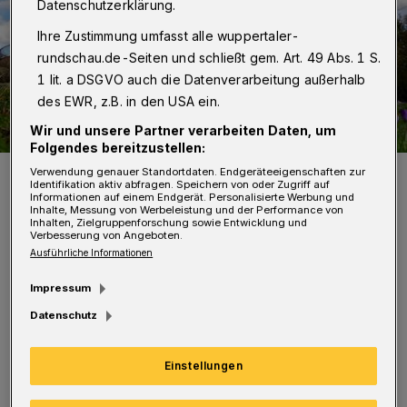
Datenschutzerklärung.
Ihre Zustimmung umfasst alle wuppertaler-
rundschau.de-Seiten und schließt gem. Art. 49 Abs. 1 S.
1 lit. a DSGVO auch die Datenverarbeitung außerhalb
des EWR, z.B. in den USA ein.
Wir und unsere Partner verarbeiten Daten, um
Folgendes bereitzustellen:
Krokusse vor dem Elisenturm.
Verwendung genauer Standortdaten. Endgeräteeigenschaften zur
Identifikation aktiv abfragen. Speichern von oder Zugriff auf
Foto: Achim Otto
Informationen auf einem Endgerät. Personalisierte Werbung und
Inhalte, Messung von Werbeleistung und der Performance von
Inhalten, Zielgruppenforschung sowie Entwicklung und
Verbesserung von Angeboten.
Ausführliche Informationen
Impressum
D
abei geht es um das Engagement für
Datenschutz
Natur- und Umweltschutz. Im
Botanischen Garten gehört die Gestaltung der
Einstellungen
Sommerblumenbeete im Frühjahr ebenso dazu