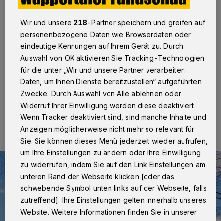
im Botanischen Garten
Wir und unsere
218
-Partner speichern und greifen auf
Wuppertal
·
Der Botanische Garten Wuppertal bietet
personenbezogene Daten wie Browserdaten oder
auch in diesem Jahr wieder ein Freiwilliges
Ökologisches Jahr (FÖJ) auf der Hardt an, das am 1.
eindeutige Kennungen auf Ihrem Gerät zu. Durch
August startet. Angesprochen sind junge Menschen
Auswahl von OK aktivieren Sie Tracking-Technologien
zwischen 16 und 26 Jahren.
für die unter „Wir und unsere Partner verarbeiten
Daten, um Ihnen Dienste bereitzustellen“ aufgeführten
Zwecke. Durch Auswahl von Alle ablehnen oder
Widerruf Ihrer Einwilligung werden diese deaktiviert.
08.05.2026 , 10:00 Uhr
Eine Minute Lesezeit
Wenn Tracker deaktiviert sind, sind manche Inhalte und
Anzeigen möglicherweise nicht mehr so relevant für
Sie. Sie können dieses Menü jederzeit wieder aufrufen,
um Ihre Einstellungen zu ändern oder Ihre Einwilligung
zu widerrufen, indem Sie auf den Link Einstellungen am
unteren Rand der Webseite klicken [oder das
schwebende Symbol unten links auf der Webseite, falls
zutreffend]. Ihre Einstellungen gelten innerhalb unseres
Website. Weitere Informationen finden Sie in unserer