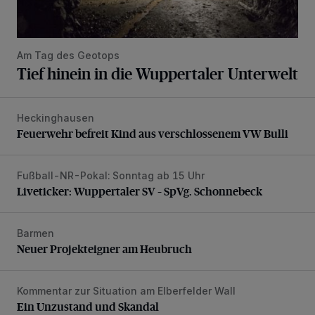
Am Tag des Geotops
Tief hinein in die Wuppertaler Unterwelt
Heckinghausen
Feuerwehr befreit Kind aus verschlossenem VW Bulli
Feuerwehr befreit Kind aus verschlossenem VW Bulli
Fußball-NR-Pokal: Sonntag ab 15 Uhr
Liveticker: Wuppertaler SV – SpVg. Schonnebeck
Liveticker: Wuppertaler SV – SpVg. Schonnebeck
Barmen
Neuer Projekteigner am Heubruch
Neuer Projekteigner am Heubruch
Kommentar zur Situation am Elberfelder Wall
Ein Unzustand und Skandal
Ein Unzustand und Skandal