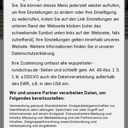
Sie. Sie können dieses Menü jederzeit wieder aufrufen,
um Ihre Einstellungen zu ändern oder Ihre Einwilligung
zu widerrufen, indem Sie auf den Link Einstellungen am
unteren Rand der Webseite klicken [oder das
schwebende Symbol unten links auf der Webseite, falls
zutreffend]. Ihre Einstellungen gelten innerhalb unseres
Die Teilnehmerinnen und Teilnehmer auf der Rathaustreppe.
Website. Weitere Informationen finden Sie in unserer
Foto: Stadt Wuppertal/Stefanie vom Stein
Datenschutzerklärung.
Ihre Zustimmung umfasst alle wuppertaler-
rundschau.de-Seiten und schließt gem. Art. 49 Abs. 1 S.
1 lit. a DSGVO auch die Datenverarbeitung außerhalb
B
des EWR, z.B. in den USA ein.
ei dem Workshop unter dem Namen
Wir und unsere Partner verarbeiten Daten, um
„Water Resilience – Municipalities
Folgendes bereitzustellen:
Strengthen Themselves Against Drought and
Verwendung genauer Standortdaten. Endgeräteeigenschaften zur
Identifikation aktiv abfragen. Speichern von oder Zugriff auf
Heavy Rainfall Events“ werden Ursachen,
Informationen auf einem Endgerät. Personalisierte Werbung und
Inhalte, Messung von Werbeleistung und der Performance von
Zusammenhänge und Strategien zum Thema
Inhalten, Zielgruppenforschung sowie Entwicklung und
Verbesserung von Angeboten.