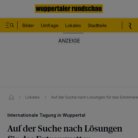
Bilder
Umfrage
Lokales
Stadtteile
Sport
Le
Lokales
Auf der Suche nach Lösungen für das Extremwe
Internationale Tagung in Wuppertal
Auf der Suche nach Lösungen