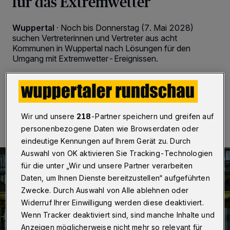
für das Extremwetter
Wuppertal
·
Noch bis Donnerstag (7. Mai 2028)
suchen Vertreterinnen und Vertreter aus acht
Kommunen in Wuppertal nach Lösungen für den
Umgang mit Extremwetter-Ereignissen.
07.05.2026 , 08:00 Uhr
2 Minuten Lesezeit
Wir und unsere
218
-Partner speichern und greifen auf
personenbezogene Daten wie Browserdaten oder
eindeutige Kennungen auf Ihrem Gerät zu. Durch
Auswahl von OK aktivieren Sie Tracking-Technologien
für die unter „Wir und unsere Partner verarbeiten
Daten, um Ihnen Dienste bereitzustellen“ aufgeführten
Zwecke. Durch Auswahl von Alle ablehnen oder
Widerruf Ihrer Einwilligung werden diese deaktiviert.
Wenn Tracker deaktiviert sind, sind manche Inhalte und
Anzeigen möglicherweise nicht mehr so relevant für