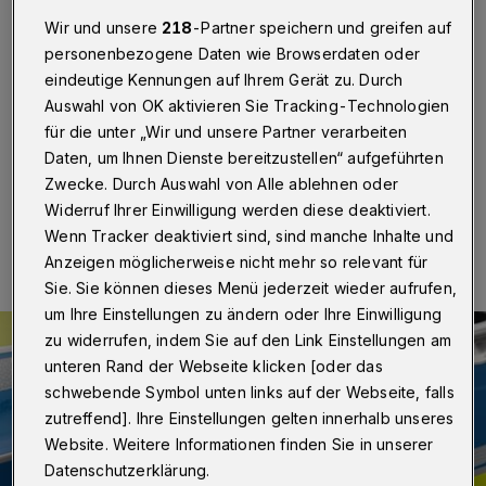
Zeugen aufgehalten
Wir und unsere
218
-Partner speichern und greifen auf
personenbezogene Daten wie Browserdaten oder
Wuppertal
·
Ein bislang Unbekannter hat einer Frau am
Montag (11. Mai 2026) in der Reichsstraße die
eindeutige Kennungen auf Ihrem Gerät zu. Durch
Umhängetasche gestohlen, machte aber trotzdem
Auswahl von OK aktivieren Sie Tracking-Technologien
keine Beute.
für die unter „Wir und unsere Partner verarbeiten
Daten, um Ihnen Dienste bereitzustellen“ aufgeführten
Zwecke. Durch Auswahl von Alle ablehnen oder
Widerruf Ihrer Einwilligung werden diese deaktiviert.
12.05.2026 , 13:16 Uhr
Eine Minute Lesezeit
Wenn Tracker deaktiviert sind, sind manche Inhalte und
Anzeigen möglicherweise nicht mehr so relevant für
Sie. Sie können dieses Menü jederzeit wieder aufrufen,
um Ihre Einstellungen zu ändern oder Ihre Einwilligung
zu widerrufen, indem Sie auf den Link Einstellungen am
unteren Rand der Webseite klicken [oder das
schwebende Symbol unten links auf der Webseite, falls
zutreffend]. Ihre Einstellungen gelten innerhalb unseres
Website. Weitere Informationen finden Sie in unserer
Datenschutzerklärung.