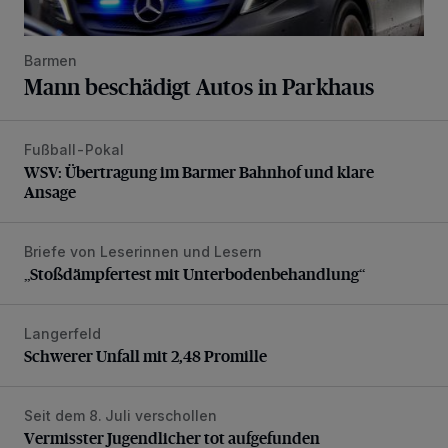
Barmen
Mann beschädigt Autos in Parkhaus
Fußball-Pokal
WSV: Übertragung im Barmer Bahnhof und klare Ansage
WSV: Übertragung im Barmer Bahnhof und klare
Ansage
Briefe von Leserinnen und Lesern
„Stoßdämpfertest mit Unterbodenbehandlung“
„Stoßdämpfertest mit Unterbodenbehandlung“
Langerfeld
Schwerer Unfall mit 2,48 Promille
Schwerer Unfall mit 2,48 Promille
Seit dem 8. Juli verschollen
Vermisster Jugendlicher tot aufgefunden
Vermisster Jugendlicher tot aufgefunden