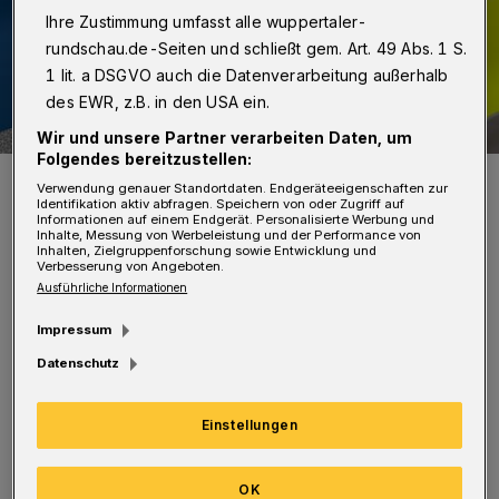
Ihre Zustimmung umfasst alle wuppertaler-
rundschau.de-Seiten und schließt gem. Art. 49 Abs. 1 S.
1 lit. a DSGVO auch die Datenverarbeitung außerhalb
des EWR, z.B. in den USA ein.
Wir und unsere Partner verarbeiten Daten, um
Folgendes bereitzustellen:
Symbolbild.
Verwendung genauer Standortdaten. Endgeräteeigenschaften zur
Foto: Christoph Petersen
Identifikation aktiv abfragen. Speichern von oder Zugriff auf
Informationen auf einem Endgerät. Personalisierte Werbung und
Inhalte, Messung von Werbeleistung und der Performance von
Inhalten, Zielgruppenforschung sowie Entwicklung und
Verbesserung von Angeboten.
Ausführliche Informationen
E
Impressum
in 29 Jahre alter Mann beobachtete gegen
Datenschutz
12:25 Uhr eine Person, die der 73-
Jährigen näherte und ihr die Handtasche
Einstellungen
entriss. Die Frau stürzte und erlitt eine leichte
Verletzung.
OK