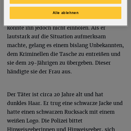
Der Dieb lief in Richtung Berliner Straße
Alle ablehnen
davon. Der 29-Jährige verfolgte den Täter,
konnte ihn jedoch nicht einholen. Als er
lautstark auf die Situation aufmerksam
machte, gelang es einem bislang Unbekannten,
dem Kriminellen die Tasche zu entreißen und
sie dem 29-Jährigen zu übergeben. Dieser
händigte sie der Frau aus.
Der Täter ist circa 20 Jahre alt und hat
dunkles Haar. Er trug eine schwarze Jacke und
hatte einen schwarzen Rucksack mit einem
weißen Logo. Die Polizei bittet
Hinweisgeberinnen und Hinweisgeber, sich