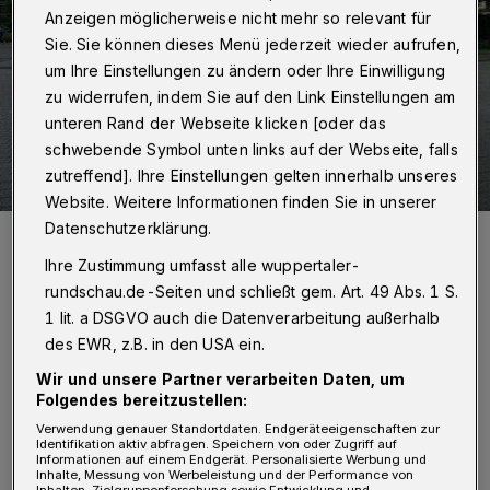
Anzeigen möglicherweise nicht mehr so relevant für
Sie. Sie können dieses Menü jederzeit wieder aufrufen,
um Ihre Einstellungen zu ändern oder Ihre Einwilligung
zu widerrufen, indem Sie auf den Link Einstellungen am
unteren Rand der Webseite klicken [oder das
schwebende Symbol unten links auf der Webseite, falls
zutreffend]. Ihre Einstellungen gelten innerhalb unseres
Website. Weitere Informationen finden Sie in unserer
Datenschutzerklärung.
Der Lienhardplatz (Archivbild).
Foto: Christoph Petersen
Ihre Zustimmung umfasst alle wuppertaler-
rundschau.de-Seiten und schließt gem. Art. 49 Abs. 1 S.
1 lit. a DSGVO auch die Datenverarbeitung außerhalb
des EWR, z.B. in den USA ein.
V
Wir und unsere Partner verarbeiten Daten, um
om 20. Mai bis zum 10. Juni 2026 findet
Folgendes bereitzustellen:
eine Online-Beteiligung unter
Verwendung genauer Standortdaten. Endgeräteeigenschaften zur
Identifikation aktiv abfragen. Speichern von oder Zugriff auf
Informationen auf einem Endgerät. Personalisierte Werbung und
talbeteiligung.de
sowie am 6. Juni ab 10 Uhr
Inhalte, Messung von Werbeleistung und der Performance von
Inhalten, Zielgruppenforschung sowie Entwicklung und