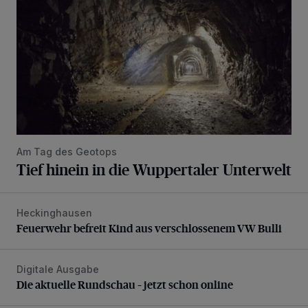
Am Tag des Geotops
Tief hinein in die Wuppertaler Unterwelt
Heckinghausen
Feuerwehr befreit Kind aus verschlossenem VW Bulli
Feuerwehr befreit Kind aus verschlossenem VW Bulli
Digitale Ausgabe
Die aktuelle Rundschau – jetzt schon online
Die aktuelle Rundschau – jetzt schon online