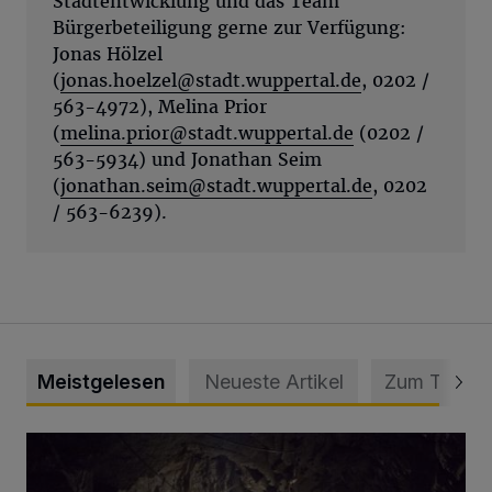
Stadtentwicklung und das Team
Bürgerbeteiligung gerne zur Verfügung:
Jonas Hölzel
(
jonas.hoelzel@stadt.wuppertal.de
, 0202 /
563-4972), Melina Prior
(
melina.prior@stadt.wuppertal.de
(0202 /
563-5934) und Jonathan Seim
(
jonathan.seim@stadt.wuppertal.de
, 0202
/ 563-6239).
Meistgelesen
Neueste Artikel
Zum Thema
Tief hinein in die Wuppertaler Unterwelt