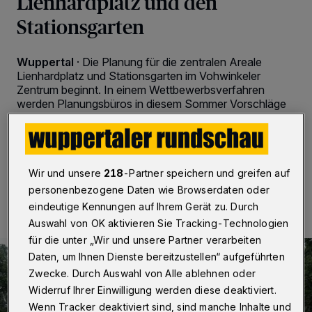
Lienhardplatz und den
Stationsgarten
Wuppertal
·
Die Planung für die zentralen Areale
Lienhardplatz und Stationsgarten im Vohwinkeler
Zentrum beginnt. In einem Wettbewerbsverfahren
werden Planungsbüros in diesem Sommer Vorschläge
für eine Umgestaltung ausarbeiten.
Wir und unsere
218
-Partner speichern und greifen auf
20.05.2026 , 15:45 Uhr
2 Minuten Lesezeit
personenbezogene Daten wie Browserdaten oder
eindeutige Kennungen auf Ihrem Gerät zu. Durch
Auswahl von OK aktivieren Sie Tracking-Technologien
für die unter „Wir und unsere Partner verarbeiten
Daten, um Ihnen Dienste bereitzustellen“ aufgeführten
Zwecke. Durch Auswahl von Alle ablehnen oder
Widerruf Ihrer Einwilligung werden diese deaktiviert.
Wenn Tracker deaktiviert sind, sind manche Inhalte und