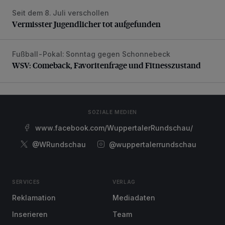
Seit dem 8. Juli verschollen
Vermisster Jugendlicher tot aufgefunden
Vermisster Jugendlicher tot aufgefunden
Fußball-Pokal: Sonntag gegen Schonnebeck
WSV: Comeback, Favoritenfrage und Fitnesszustand
WSV: Comeback, Favoritenfrage und Fitnesszustand
SOZIALE MEDIEN
www.facebook.com/WuppertalerRundschau/
@WRundschau
@wuppertalerrundschau
SERVICES
VERLAG
Reklamation
Mediadaten
Inserieren
Team