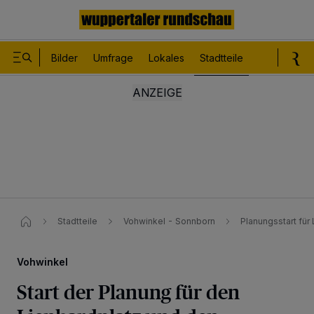
Bilder
Umfrage
Lokales
Stadtteile
Sport
Le
Stadtteile
Vohwinkel - Sonnborn
Planungsstart für
Vohwinkel
Start der Planung für den