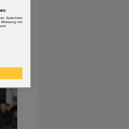
en:
gen. Speichern
e, Messung von
 und