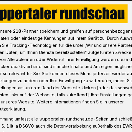
V: Sprungbrett, Charakter und die Perspektive
unsere
218
-Partner speichern und greifen auf personenbezogen
aten oder eindeutige Kennungen auf Ihrem Gerät zu. Durch Ausw
n Sie Tracking-Technologien für die unter „Wir und unsere Partne
en Daten, um Ihnen Dienste bereitzustellen“ aufgeführten Zwecke
rett, Charakter
on Alle ablehnen oder Widerruf Ihrer Einwilligung werden diese de
cker deaktiviert sind, sind manche Inhalte und Anzeigen möglich
pektive
r so relevant für Sie. Sie können dieses Menü jederzeit wieder au
tellungen zu ändern oder Ihre Einwilligung zu widerrufen, indem Si
stellungen am unteren Rand der Webseite klicken [oder das schw
ten links auf der Webseite, falls zutreffend]. Ihre Einstellungen g
Auswärtssieg beim 1. FC Bocholt hat sich
 unseres Website. Weitere Informationen finden Sie in unserer
 Wuppertaler SV im Kampf um den
utzerklärung.
onkurrenten etwas abgesetzt. Die Partie
immung umfasst alle wuppertaler-rundschau.de-Seiten und schließt
nisse.
 S. 1 lit. a DSGVO auch die Datenverarbeitung außerhalb des EWR, 