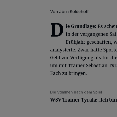
Von Jörn Koldehoff
D
ie Grundlage:
Es schei
in der vergangenen Sa
Frühjahr geschaffen,
w
analysierte
. Zwar hatte Spor
Geld zur Verfügung als für die
um mit Trainer Sebastian Tyr
Fach zu bringen.
Die Stimmen nach dem Spiel
WSV-Trainer Tyrala: „Ich bin fix und
WSV-Trainer Tyrala: „Ich bin 