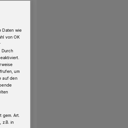
e Daten wie
ahl von OK
r
. Durch
aktiviert.
erweise
frufen, um
e auf den
ebende
elten
 gem. Art.
z.B. in