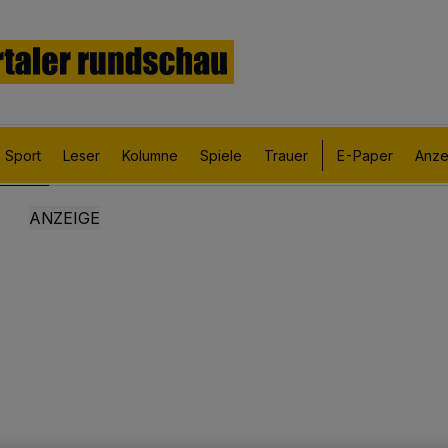
Sport
Leser
Kolumne
Spiele
Trauer
E-Paper
Anze