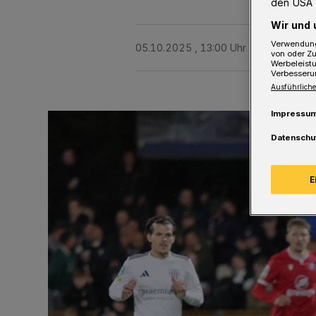
den USA 
Wir und 
Verwendung
05.10.2025 , 13:00 Uhr
3 Minuten Le
von oder Zu
Werbeleist
Verbesseru
Ausführliche
Impressu
Datenschu
E