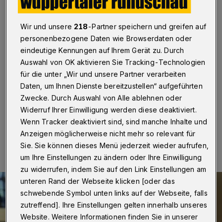
abliefern
Wuppertal
·
Nach der deutlichen Auftaktniederlage in
Wir und unsere
218
-Partner speichern und greifen auf
Bonn wollen sich die Handballerinnen des TVB
personenbezogene Daten wie Browserdaten oder
Wuppertal beim ersten Heimspiel der Saison am
eindeutige Kennungen auf Ihrem Gerät zu. Durch
Samstag (27. September 2025) deutlich verbessert
Auswahl von OK aktivieren Sie Tracking-Technologien
präsentieren. Doch dies dürfte eine schwierige Aufgabe
für die unter „Wir und unsere Partner verarbeiten
werden. Zu Gast ist ab 18:30 Uhr Tabellenführer HC
Gelpe-Strombach in der Buschenburg.
Daten, um Ihnen Dienste bereitzustellen“ aufgeführten
Zwecke. Durch Auswahl von Alle ablehnen oder
Widerruf Ihrer Einwilligung werden diese deaktiviert.
Wenn Tracker deaktiviert sind, sind manche Inhalte und
26.09.2025 , 21:03 Uhr
Eine Minute Lesezeit
Anzeigen möglicherweise nicht mehr so relevant für
Sie. Sie können dieses Menü jederzeit wieder aufrufen,
um Ihre Einstellungen zu ändern oder Ihre Einwilligung
zu widerrufen, indem Sie auf den Link Einstellungen am
unteren Rand der Webseite klicken [oder das
schwebende Symbol unten links auf der Webseite, falls
zutreffend]. Ihre Einstellungen gelten innerhalb unseres
Website. Weitere Informationen finden Sie in unserer