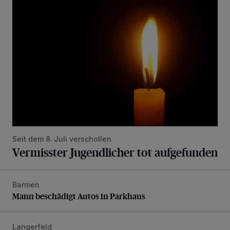
Vermisster Jugendlicher tot aufgefunden
Seit dem 8. Juli verschollen
Vermisster Jugendlicher tot aufgefunden
Barmen
Mann beschädigt Autos in Parkhaus
Mann beschädigt Autos in Parkhaus
Langerfeld
Feuerwehr-Einsatz wegen brennender Matratze