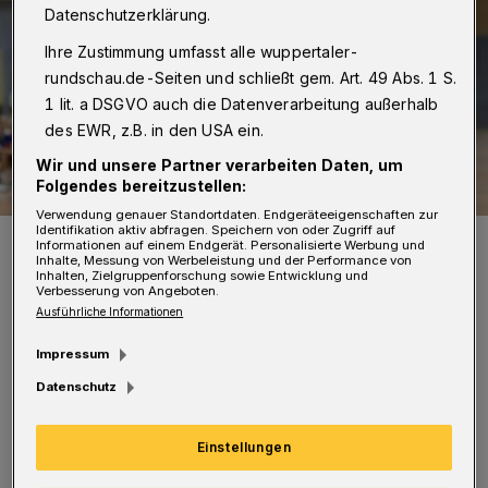
Datenschutzerklärung.
Ihre Zustimmung umfasst alle wuppertaler-
rundschau.de-Seiten und schließt gem. Art. 49 Abs. 1 S.
1 lit. a DSGVO auch die Datenverarbeitung außerhalb
des EWR, z.B. in den USA ein.
Wir und unsere Partner verarbeiten Daten, um
Folgendes bereitzustellen:
Verwendung genauer Standortdaten. Endgeräteeigenschaften zur
Identifikation aktiv abfragen. Speichern von oder Zugriff auf
Julia Kerber in Aktion.
Informationen auf einem Endgerät. Personalisierte Werbung und
Inhalte, Messung von Werbeleistung und der Performance von
Foto: Dirk Freund
Inhalten, Zielgruppenforschung sowie Entwicklung und
Verbesserung von Angeboten.
Ausführliche Informationen
Impressum
D
Datenschutz
ie Oberbergischen haben zum Auftakt
eine Duftmarke gesetzt und den HC
Einstellungen
Weiden mit 33:14 förmlich aus der Halle