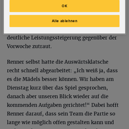
gefegt. So gesehen übernimmt der TVB gegen
OK
den Spitzenreiter aus Gummersbach zunächst
die Rolle des Außenseiters, auch wenn TVB-
Alle ablehnen
Coach Michael Renner seinem Team eine
deutliche Leistungssteigerung gegenüber der
Vorwoche zutraut.
Renner selbst hatte die Auswärtsklatsche
recht schnell abgearbeitet: „Ich weiß ja, dass
es die Mädels besser können. Wir haben am
Dienstag kurz über das Spiel gesprochen,
danach aber unseren Blick wieder auf die
kommenden Aufgaben gerichtet!“ Dabei hofft
Renner darauf, dass sein Team die Partie so
lange wie möglich offen gestalten kann und