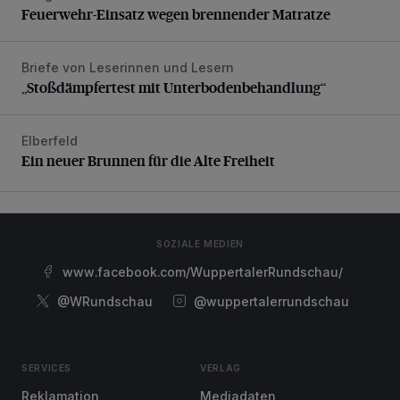
Feuerwehr-Einsatz wegen brennender Matratze
Briefe von Leserinnen und Lesern
„Stoßdämpfertest mit Unterbodenbehandlung“
„Stoßdämpfertest mit Unterbodenbehandlung“
Elberfeld
Ein neuer Brunnen für die Alte Freiheit
Ein neuer Brunnen für die Alte Freiheit
SOZIALE MEDIEN
www.facebook.com/WuppertalerRundschau/
@WRundschau
@wuppertalerrundschau
SERVICES
VERLAG
Reklamation
Mediadaten