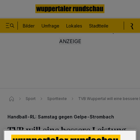
Bilder
Umfrage
Lokales
Stadtteile
Sport
Le
Sport
Sporttexte
TVB Wuppertal will eine bessere 
Handball-RL: Samstag gegen Gelpe-Strombach
TVB will eine bessere Leistung