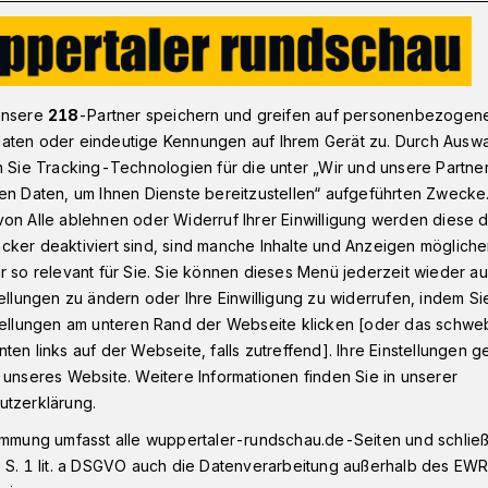
V-Kader bekommt immer deutlichere Konturen
unsere
218
-Partner speichern und greifen auf personenbezogen
aten oder eindeutige Kennungen auf Ihrem Gerät zu. Durch Ausw
n Sie Tracking-Technologien für die unter „Wir und unsere Partne
ag gegen BVB II
en Daten, um Ihnen Dienste bereitzustellen“ aufgeführten Zwecke
bekommt immer
on Alle ablehnen oder Widerruf Ihrer Einwilligung werden diese de
cker deaktiviert sind, sind manche Inhalte und Anzeigen möglich
 Konturen
r so relevant für Sie. Sie können dieses Menü jederzeit wieder au
tellungen zu ändern oder Ihre Einwilligung zu widerrufen, indem Si
stellungen am unteren Rand der Webseite klicken [oder das schw
ten links auf der Webseite, falls zutreffend]. Ihre Einstellungen g
te der Meisterpokal der Fußball-
 unseres Website. Weitere Informationen finden Sie in unserer
ag (5. Juni 2021) überreicht werden – im
utzerklärung.
rtie des Wuppertaler SV an die U23 von
immung umfasst alle wuppertaler-rundschau.de-Seiten und schließt
 Wegberg an RW Essen. Doch daraus wird
 S. 1 lit. a DSGVO auch die Datenverarbeitung außerhalb des EWR, 
he. Der WSV verabschiedet unterdessen vor