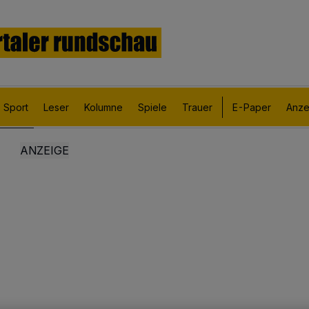
Sport
Leser
Kolumne
Spiele
Trauer
E-Paper
Anze