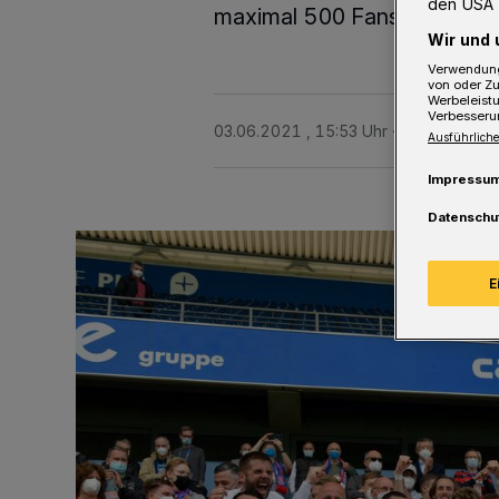
den USA 
maximal 500 Fans zahlreiche
Wir und 
Verwendung
von oder Zu
Werbeleist
Verbesseru
03.06.2021 , 15:53 Uhr
3 Minuten Le
Ausführliche
Impressu
Datenschu
E