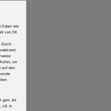
e Daten wie
ahl von OK
r
. Durch
aktiviert.
erweise
frufen, um
e auf den
ebende
elten
 gem. Art.
z.B. in