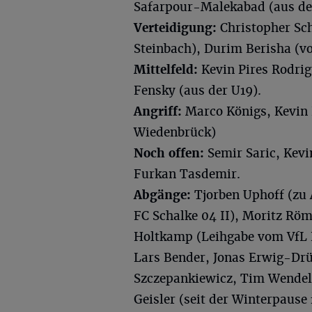
Safarpour-Malekabad (aus de
Verteidigung:
Christopher Sc
Steinbach), Durim Berisha (
Mittelfeld:
Kevin Pires Rodrig
Fensky (aus der U19).
Angriff:
Marco Königs, Kevin
Wiedenbrück)
Noch offen:
Semir Saric, Kevi
Furkan Tasdemir.
Abgänge:
Tjorben Uphoff (zu 
FC Schalke 04 II), Moritz Rö
Holtkamp (Leihgabe vom VfL
Lars Bender, Jonas Erwig-Drü
Szczepankiewicz, Tim Wendel (
Geisler (seit der Winterpause 