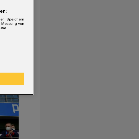
en:
gen. Speichern
e, Messung von
 und