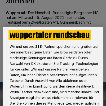
zufrieden
Wuppertal
·
Der Handball-Bundesligist Bergischer HC
hat am Mittwoch (5. August 2021) sein erstes
Testspiel beim Zweitligisten VfL Gummersbach mit
32:29 (18:12) gewonnen. Nach einer intensiven
ersten Trainingswoche hatten die Löwen nur in der
zweiten Halbzeit kurzfristig Probleme, als die Gastgeber
auf 22:24 und 23:25 herankamen.
Wir und unsere
218
-Partner speichern und greifen auf
personenbezogene Daten wie Browserdaten oder
eindeutige Kennungen auf Ihrem Gerät zu. Durch
05.08.2021 , 20:31 Uhr
2 Minuten Lesezeit
Auswahl von OK aktivieren Sie Tracking-Technologien
für die unter „Wir und unsere Partner verarbeiten
Daten, um Ihnen Dienste bereitzustellen“ aufgeführten
Zwecke. Durch Auswahl von Alle ablehnen oder
Widerruf Ihrer Einwilligung werden diese deaktiviert.
Wenn Tracker deaktiviert sind, sind manche Inhalte und
Anzeigen möglicherweise nicht mehr so relevant für
Sie. Sie können dieses Menü jederzeit wieder aufrufen,