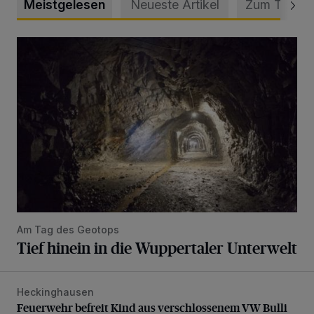
Meistgelesen
Neueste Artikel
Zum Thema
Tief hinein in die Wuppertaler Unterwelt
Am Tag des Geotops
Tief hinein in die Wuppertaler Unterwelt
Heckinghausen
Feuerwehr befreit Kind aus verschlossenem VW Bulli
Feuerwehr befreit Kind aus verschlossenem VW Bulli