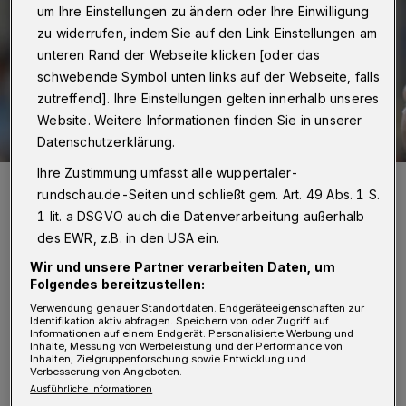
um Ihre Einstellungen zu ändern oder Ihre Einwilligung
zu widerrufen, indem Sie auf den Link Einstellungen am
unteren Rand der Webseite klicken [oder das
schwebende Symbol unten links auf der Webseite, falls
zutreffend]. Ihre Einstellungen gelten innerhalb unseres
Website. Weitere Informationen finden Sie in unserer
Datenschutzerklärung.
Ihre Zustimmung umfasst alle wuppertaler-
Zwei Treffer: Fabian Gutbrod.
rundschau.de-Seiten und schließt gem. Art. 49 Abs. 1 S.
Foto: Dirk Freund
1 lit. a DSGVO auch die Datenverarbeitung außerhalb
des EWR, z.B. in den USA ein.
Wir und unsere Partner verarbeiten Daten, um
Folgendes bereitzustellen:
B
Verwendung genauer Standortdaten. Endgeräteeigenschaften zur
is auf Max Darj, der nach dem
Identifikation aktiv abfragen. Speichern von oder Zugriff auf
Informationen auf einem Endgerät. Personalisierte Werbung und
Viertelfinal-Aus mit Schweden bei den
Inhalte, Messung von Werbeleistung und der Performance von
Inhalten, Zielgruppenforschung sowie Entwicklung und
Olympischen Spielen noch nicht wieder in den
Verbesserung von Angeboten.
Ausführliche Informationen
BHC-Alltag zurückgekehrt ist, bot Trainer