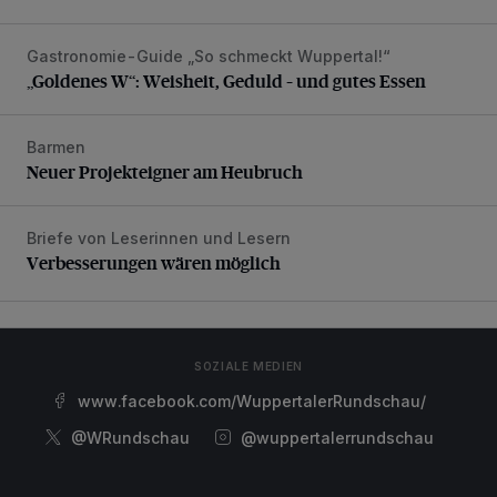
Gastronomie-Guide „So schmeckt Wuppertal!“
„Goldenes W“: Weisheit, Geduld – und gutes Essen
„Goldenes W“: Weisheit, Geduld – und gutes Essen
Barmen
Neuer Projekteigner am Heubruch
Neuer Projekteigner am Heubruch
Briefe von Leserinnen und Lesern
Verbesserungen wären möglich
Verbesserungen wären möglich
SOZIALE MEDIEN
www.facebook.com/WuppertalerRundschau/
@WRundschau
@wuppertalerrundschau