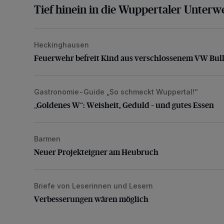
Tief hinein in die Wuppertaler Unterwe
Heckinghausen
Feuerwehr befreit Kind aus verschlossenem VW Bulli
Feuerwehr befreit Kind aus verschlossenem VW Bull
Gastronomie-Guide „So schmeckt Wuppertal!“
„Goldenes W“: Weisheit, Geduld – und gutes Essen
„Goldenes W“: Weisheit, Geduld – und gutes Essen
Barmen
Neuer Projekteigner am Heubruch
Neuer Projekteigner am Heubruch
Briefe von Leserinnen und Lesern
Verbesserungen wären möglich
Verbesserungen wären möglich