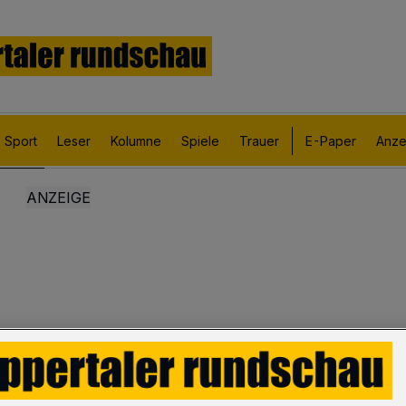
Sport
Leser
Kolumne
Spiele
Trauer
E-Paper
Anze