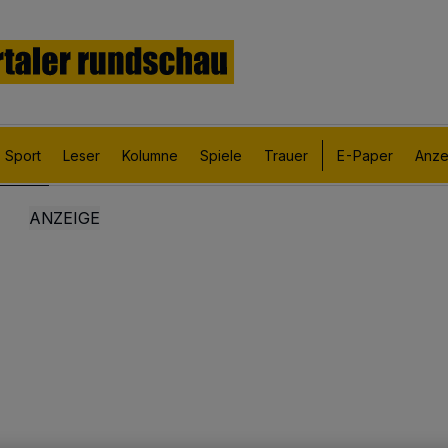
Sport
Leser
Kolumne
Spiele
Trauer
E-Paper
Anze