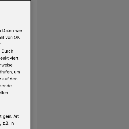
e Daten wie
ahl von OK
r
. Durch
aktiviert.
erweise
frufen, um
e auf den
ebende
elten
 gem. Art.
z.B. in