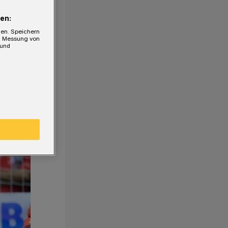
en:
gen. Speichern
e, Messung von
 und