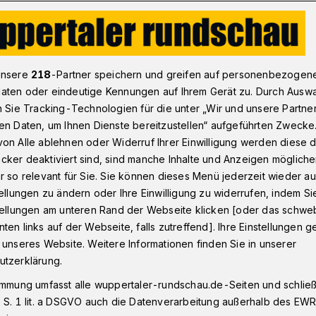
C will im zwölften Versuch den ersten Sieg
unsere
218
-Partner speichern und greifen auf personenbezogen
aten oder eindeutige Kennungen auf Ihrem Gerät zu. Durch Ausw
n Sie Tracking-Technologien für die unter „Wir und unsere Partne
tag gegen Melsungen
en Daten, um Ihnen Dienste bereitzustellen“ aufgeführten Zwecke
zwölften Versuch
on Alle ablehnen oder Widerruf Ihrer Einwilligung werden diese de
cker deaktiviert sind, sind manche Inhalte und Anzeigen möglich
ieg
r so relevant für Sie. Sie können dieses Menü jederzeit wieder au
tellungen zu ändern oder Ihre Einwilligung zu widerrufen, indem Si
stellungen am unteren Rand der Webseite klicken [oder das schw
ten links auf der Webseite, falls zutreffend]. Ihre Einstellungen g
Handball-Bundesligist Bergischer HC
 unseres Website. Weitere Informationen finden Sie in unserer
April 2019) um 20.30 Uhr MT Melsungen
utzerklärung.
le und beendet damit eine knapp
immung umfasst alle wuppertaler-rundschau.de-Seiten und schließt
 S. 1 lit. a DSGVO auch die Datenverarbeitung außerhalb des EWR, 