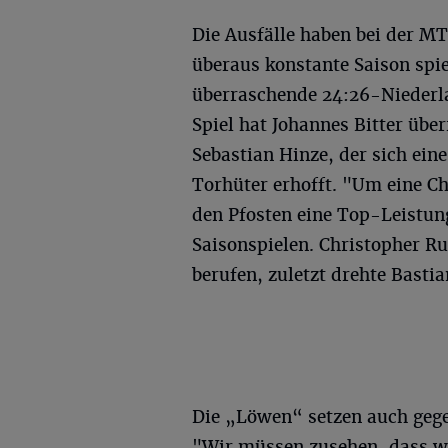
Die Ausfälle haben bei der MT
überaus konstante Saison spiel
überraschende 24:26-Niederla
Spiel hat Johannes Bitter übe
Sebastian Hinze, der sich eine
Torhüter erhofft. "Um eine C
den Pfosten eine Top-Leistung
Saisonspielen. Christopher R
berufen, zuletzt drehte Bast
Die „Löwen“ setzen auch geg
"Wir müssen zusehen, dass wi