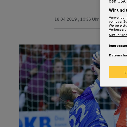
den USA 
Wir und 
Verwendung
18.04.2019 , 10:36 Uhr
2 Minuten Le
von oder Zu
Werbeleist
Verbesseru
Ausführliche
Impressu
Datenschu
E