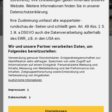
Website. Weitere Informationen finden Sie in unserer
Datenschutzerklärung.
Ihre Zustimmung umfasst alle wuppertaler-
rundschau.de-Seiten und schließt gem. Art. 49 Abs. 1 S.
1 lit. a DSGVO auch die Datenverarbeitung außerhalb
des EWR, z.B. in den USA ein.
Der Parkplatz am Homanndamm.
Wir und unsere Partner verarbeiten Daten, um
Foto: CDU
Folgendes bereitzustellen:
Verwendung genauer Standortdaten. Endgeräteeigenschaften zur
Identifikation aktiv abfragen. Speichern von oder Zugriff auf
Informationen auf einem Endgerät. Personalisierte Werbung und
Inhalte, Messung von Werbeleistung und der Performance von
Inhalten, Zielgruppenforschung sowie Entwicklung und
Verbesserung von Angeboten.
„Neben der Anwohnerbelastung durch den
Ausführliche Informationen
Schwerlastverkehr stellt rückwärtiges
Impressum
Rangieren sowie das Abstellen direkt neben
Datenschutz
der stark frequentierten Skater-Anlage ein
enormes Sicherheitsrisko dar. Der Parkplatz
Einstellungen