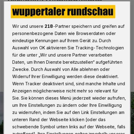
Parkplatz Homanndamm
Wuppertal
·
Die Verkehrssituation im Vohwinkeler
Dichterviertel soll sich nach dem Willen der CDU-
Wir und unsere
218
-Partner speichern und greifen auf
Fraktion entspannen. Sie beantragt zur nächsten
personenbezogene Daten wie Browserdaten oder
Sitzung der Bezirksvertretung ein LKW-Verbot auf dem
Parkplatz am Homanndamm.
eindeutige Kennungen auf Ihrem Gerät zu. Durch
Auswahl von OK aktivieren Sie Tracking-Technologien
für die unter „Wir und unsere Partner verarbeiten
Daten, um Ihnen Dienste bereitzustellen“ aufgeführten
11.05.2021 , 20:30 Uhr
Eine Minute Lesezeit
Zwecke. Durch Auswahl von Alle ablehnen oder
Widerruf Ihrer Einwilligung werden diese deaktiviert.
Wenn Tracker deaktiviert sind, sind manche Inhalte und
Anzeigen möglicherweise nicht mehr so relevant für
Sie. Sie können dieses Menü jederzeit wieder aufrufen,
um Ihre Einstellungen zu ändern oder Ihre Einwilligung
zu widerrufen, indem Sie auf den Link Einstellungen am
unteren Rand der Webseite klicken [oder das
schwebende Symbol unten links auf der Webseite, falls
zutreffend]. Ihre Einstellungen gelten innerhalb unseres