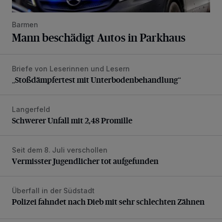
Barmen
Mann beschädigt Autos in Parkhaus
Briefe von Leserinnen und Lesern
„Stoßdämpfertest mit Unterbodenbehandlung“
„Stoßdämpfertest mit Unterbodenbehandlung“
Langerfeld
Schwerer Unfall mit 2,48 Promille
Schwerer Unfall mit 2,48 Promille
Seit dem 8. Juli verschollen
Vermisster Jugendlicher tot aufgefunden
Vermisster Jugendlicher tot aufgefunden
Überfall in der Südstadt
Polizei fahndet nach Dieb mit sehr schlechten Zähnen
Polizei fahndet nach Dieb mit sehr schlechten Zähnen