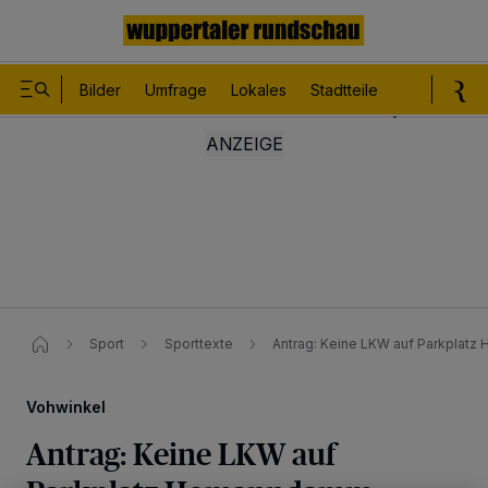
Bilder
Umfrage
Lokales
Stadtteile
Sport
Le
Sport
Sporttexte
Antrag: Keine LKW auf Parkplat
Vohwinkel
Antrag: Keine LKW auf