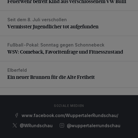
Feuerwehr befreit Kind aus verschlossenem VW Bulli
Seit dem 8. Juli verschollen
Vermisster Jugendlicher tot aufgefunden
Vermisster Jugendlicher tot aufgefunden
Fußball-Pokal: Sonntag gegen Schonnebeck
WSV: Comeback, Favoritenfrage und Fitnesszustand
WSV: Comeback, Favoritenfrage und Fitnesszustand
Elberfeld
Ein neuer Brunnen für die Alte Freiheit
Ein neuer Brunnen für die Alte Freiheit
SOZIALE MEDIEN
www.facebook.com/WuppertalerRundschau/
@WRundschau
@wuppertalerrundschau