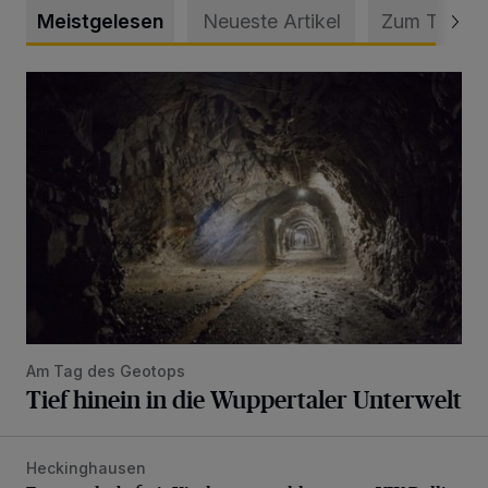
Meistgelesen
Neueste Artikel
Zum Thema
Tief hinein in die Wuppertaler Unterwelt
Am Tag des Geotops
Tief hinein in die Wuppertaler Unterwelt
Heckinghausen
Feuerwehr befreit Kind aus verschlossenem VW Bulli