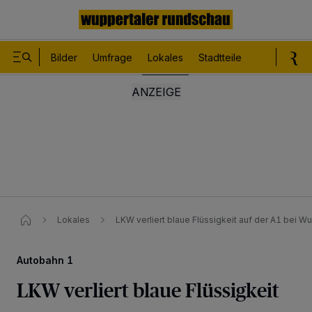
Bilder
Umfrage
Lokales
Stadtteile
Sport
Le
Lokales
LKW verliert blaue Flüssigkeit auf der A1 bei W
Autobahn 1
LKW verliert blaue Flüssigkeit