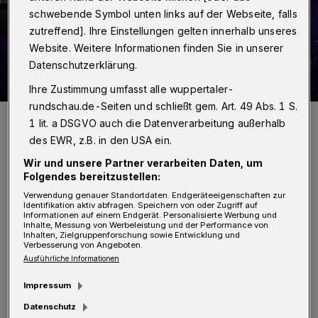
schwebende Symbol unten links auf der Webseite, falls
zutreffend]. Ihre Einstellungen gelten innerhalb unseres
Website. Weitere Informationen finden Sie in unserer
Datenschutzerklärung.
Ihre Zustimmung umfasst alle wuppertaler-
rundschau.de-Seiten und schließt gem. Art. 49 Abs. 1 S.
Die Raststätte musste für die Aufnahme der Flüssigkeit gesperrt
1 lit. a DSGVO auch die Datenverarbeitung außerhalb
werden.
des EWR, z.B. in den USA ein.
Foto: Christoph Petersen
Wir und unsere Partner verarbeiten Daten, um
Folgendes bereitzustellen:
Verwendung genauer Standortdaten. Endgeräteeigenschaften zur
Identifikation aktiv abfragen. Speichern von oder Zugriff auf
Informationen auf einem Endgerät. Personalisierte Werbung und
D
Inhalte, Messung von Werbeleistung und der Performance von
as Personal der Raststätte meldetet den
Inhalten, Zielgruppenforschung sowie Entwicklung und
Verbesserung von Angeboten.
Vorfall gegen 15 Uhr. Laut Aussage der
Ausführliche Informationen
Mitarbeiter sei der LKW auf den Parkplatz
Impressum
gefahren, habe dort kurz gehalten und setzte
Datenschutz