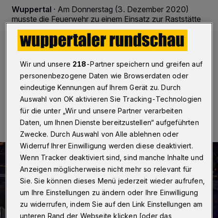
Wuppertal
·
Am Donnerstag (3. Dezember 2020)
musste die Feuerwehr zu einem Einsatz zur Raststätte
Ost auf die Autobahn 1 ausrücken. Aus einem
Lastwagen war vom Fahrer unbemerkt eine blaue
Flüssigkeit ausgetreten, die Spur zog sich bis nach
Burscheid.
Wir und unsere
218
-Partner speichern und greifen auf
personenbezogene Daten wie Browserdaten oder
eindeutige Kennungen auf Ihrem Gerät zu. Durch
04.12.2020 , 09:08 Uhr
Eine Minute Lesezeit
Auswahl von OK aktivieren Sie Tracking-Technologien
für die unter „Wir und unsere Partner verarbeiten
Daten, um Ihnen Dienste bereitzustellen“ aufgeführten
Zwecke. Durch Auswahl von Alle ablehnen oder
Widerruf Ihrer Einwilligung werden diese deaktiviert.
Wenn Tracker deaktiviert sind, sind manche Inhalte und
Anzeigen möglicherweise nicht mehr so relevant für
Sie. Sie können dieses Menü jederzeit wieder aufrufen,
um Ihre Einstellungen zu ändern oder Ihre Einwilligung
zu widerrufen, indem Sie auf den Link Einstellungen am
unteren Rand der Webseite klicken [oder das