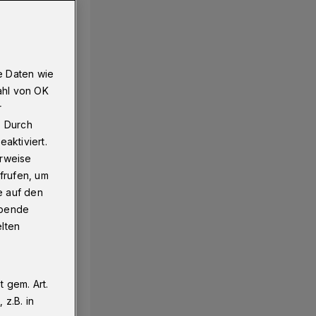
e Daten wie
ahl von OK
r
. Durch
aktiviert.
erweise
frufen, um
e auf den
ebende
elten
 gem. Art.
z.B. in