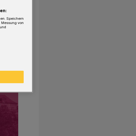
en:
gen. Speichern
e, Messung von
 und