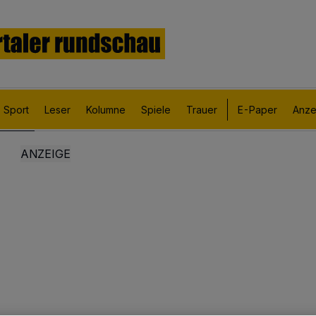
Sport
Leser
Kolumne
Spiele
Trauer
E-Paper
Anze