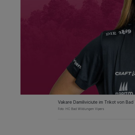
Vakare Damiliviciute im Trikot von Bad
Foto: HC Bad Wildungen Vipers