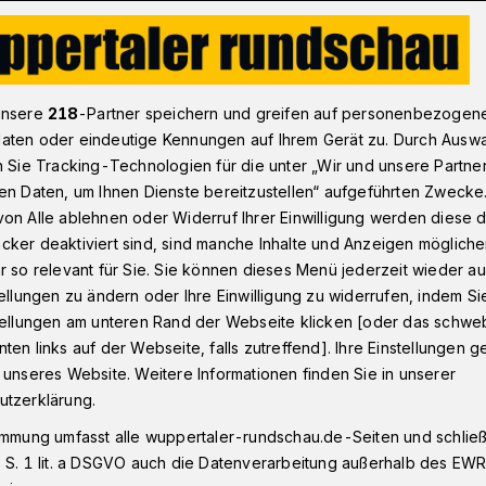
 Handball-BL: BHC holt Litauerin Vakare Damiliviciute
unsere
218
-Partner speichern und greifen auf personenbezogen
aten oder eindeutige Kennungen auf Ihrem Gerät zu. Durch Ausw
n Sie Tracking-Technologien für die unter „Wir und unsere Partne
en Daten, um Ihnen Dienste bereitzustellen“ aufgeführten Zwecke
auerin Vakare
on Alle ablehnen oder Widerruf Ihrer Einwilligung werden diese de
cker deaktiviert sind, sind manche Inhalte und Anzeigen möglich
e
r so relevant für Sie. Sie können dieses Menü jederzeit wieder au
tellungen zu ändern oder Ihre Einwilligung zu widerrufen, indem Si
stellungen am unteren Rand der Webseite klicken [oder das schw
ten links auf der Webseite, falls zutreffend]. Ihre Einstellungen g
lichtung von Torjägerin Svenja Mann
 unseres Website. Weitere Informationen finden Sie in unserer
chten Rückraum melden die Zweitliga-
utzerklärung.
hen HC nun auch Vollzug für die linke
immung umfasst alle wuppertaler-rundschau.de-Seiten und schließt
erin Vakare Damiliviciute trägt ab dem
 S. 1 lit. a DSGVO auch die Datenverarbeitung außerhalb des EWR, 
. Sie wechselt vom Ligakonkurrenten HC