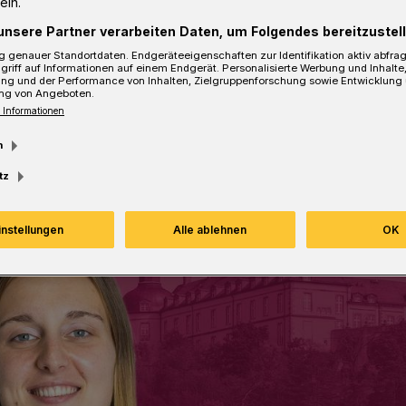
ein.
ergische Land.
unsere Partner verarbeiten Daten, um Folgendes bereitzustell
 genauer Standortdaten. Endgeräteeigenschaften zur Identifikation aktiv abfra
griff auf Informationen auf einem Endgerät. Personalisierte Werbung und Inhalt
ung und der Performance von Inhalten, Zielgruppenforschung sowie Entwicklung
ng von Angeboten.
sezeit
 Informationen
m
tz
instellungen
Alle ablehnen
OK