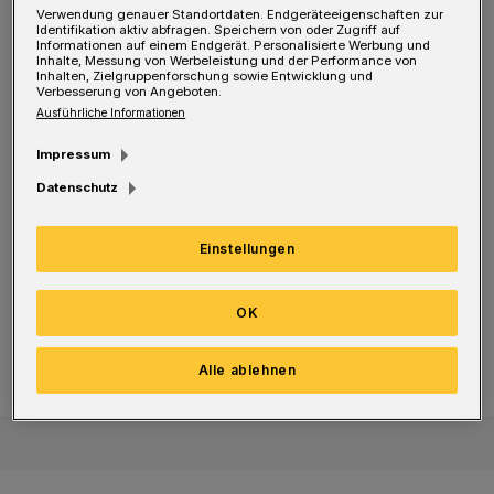
Verwendung genauer Standortdaten. Endgeräteeigenschaften zur
Zweitvertretung 2:2 und unterlag ebenfalls zu
Identifikation aktiv abfragen. Speichern von oder Zugriff auf
Informationen auf einem Endgerät. Personalisierte Werbung und
Hause der Gladbacher Reserve 0:1, während
Inhalte, Messung von Werbeleistung und der Performance von
Inhalten, Zielgruppenforschung sowie Entwicklung und
Verbesserung von Angeboten.
der WSV in Oberhausen (2:3) den Kürzeren zog
Ausführliche Informationen
und gegen Eintracht Hohkeppel nicht über ein
Impressum
1:1 hinauskam. „Es wird Zeit für uns, mal
Datenschutz
wieder einen Dreier zu holen“, meint WSV-
Cheftrainer Sebastian Tyrala.
Einstellungen
Fußball-Regionalliga: Samstag in
WSV: Mit Neuzugang, mehr Mut – und auch Torschüssen
Paderborn
OK
WSV: Mit Neuzugang, mehr Mut –
und auch Torschüssen
Alle ablehnen