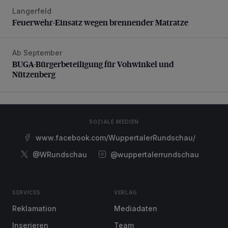
Langerfeld
Feuerwehr-Einsatz wegen brennender Matratze
Feuerwehr-Einsatz wegen brennender Matratze
Ab September
BUGA-Bürgerbeteiligung für Vohwinkel und Nützenberg
BUGA-Bürgerbeteiligung für Vohwinkel und
Nützenberg
SOZIALE MEDIEN
www.facebook.com/WuppertalerRundschau/
@WRundschau
@wuppertalerrundschau
SERVICES
VERLAG
Reklamation
Mediadaten
Inserieren
Team