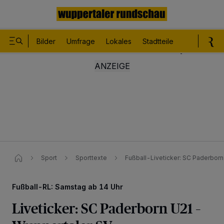
Bilder
Umfrage
Lokales
Stadtteile
Sport
Le
Sport
Sporttexte
Fußball-Liveticker: SC Paderbor
Fußball-RL: Samstag ab 14 Uhr
Liveticker: SC Paderborn U21 –