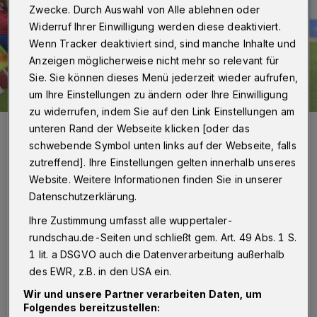
Zwecke. Durch Auswahl von Alle ablehnen oder
Widerruf Ihrer Einwilligung werden diese deaktiviert.
Wenn Tracker deaktiviert sind, sind manche Inhalte und
Anzeigen möglicherweise nicht mehr so relevant für
Sie. Sie können dieses Menü jederzeit wieder aufrufen,
um Ihre Einstellungen zu ändern oder Ihre Einwilligung
zu widerrufen, indem Sie auf den Link Einstellungen am
Szene aus dem Hinspiel im Stadion am Zoo.
unteren Rand der Webseite klicken [oder das
Foto: Dirk Freund
schwebende Symbol unten links auf der Webseite, falls
zutreffend]. Ihre Einstellungen gelten innerhalb unseres
Website. Weitere Informationen finden Sie in unserer
Datenschutzerklärung.
Ihre Zustimmung umfasst alle wuppertaler-
Von Jörn Koldehoff
rundschau.de-Seiten und schließt gem. Art. 49 Abs. 1 S.
1 lit. a DSGVO auch die Datenverarbeitung außerhalb
B
eide Teams sind mit einem Remis und
des EWR, z.B. in den USA ein.
einer Niederlage gestartet. Paderborn
Wir und unsere Partner verarbeiten Daten, um
Folgendes bereitzustellen:
trennte sich daheim von der Kölner