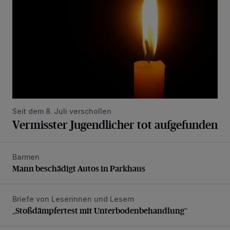
Seit dem 8. Juli verschollen
Vermisster Jugendlicher tot aufgefunden
Barmen
Mann beschädigt Autos in Parkhaus
Mann beschädigt Autos in Parkhaus
Briefe von Leserinnen und Lesern
„Stoßdämpfertest mit Unterbodenbehandlung“
„Stoßdämpfertest mit Unterbodenbehandlung“