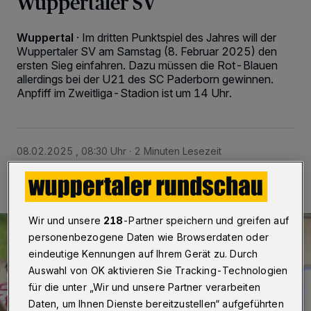
Wuppertaler SV
Wuppertal
·
Im dritten Punktspiel des Jahres will der
Wuppertaler SV am Samstag (8. Februar 2025) den
ersten Sieg einfahren. Dazu müssen die Rot-Blauen
allerdings bei der U21 des SC Paderborn gewinnen.
Anpfiff im Zweitliga-Stadion ist um 14 Uhr.
08.02.2025 , 08:30 Uhr
2 Minuten Lesezeit
Wir und unsere
218
-Partner speichern und greifen auf
personenbezogene Daten wie Browserdaten oder
eindeutige Kennungen auf Ihrem Gerät zu. Durch
Auswahl von OK aktivieren Sie Tracking-Technologien
für die unter „Wir und unsere Partner verarbeiten
Daten, um Ihnen Dienste bereitzustellen“ aufgeführten