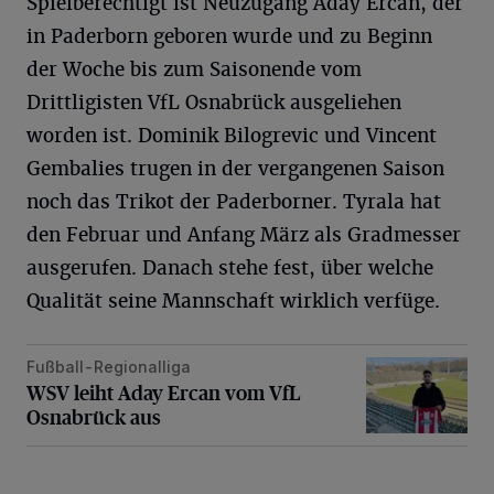
Spielberechtigt ist Neuzugang Aday Ercan, der
in Paderborn geboren wurde und zu Beginn
der Woche bis zum Saisonende vom
Drittligisten VfL Osnabrück ausgeliehen
worden ist. Dominik Bilogrevic und Vincent
Gembalies trugen in der vergangenen Saison
noch das Trikot der Paderborner. Tyrala hat
den Februar und Anfang März als Gradmesser
ausgerufen. Danach stehe fest, über welche
Qualität seine Mannschaft wirklich verfüge.
Fußball-Regionalliga
WSV leiht Aday Ercan vom VfL Osnabrück aus
WSV leiht Aday Ercan vom VfL
Osnabrück aus