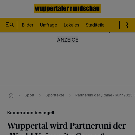
Bilder
Umfrage
Lokales
Stadtteile
Sport
Le
Sport
Sporttexte
Partneruni der „Rhine-Ruhr 2025 
Kooperation besiegelt
Wuppertal wird Partneruni der