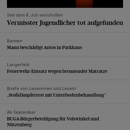
Seit dem 8. Juli verschollen
Vermisster Jugendlicher tot aufgefunden
Barmen
Mann beschädigt Autos in Parkhaus
Mann beschädigt Autos in Parkhaus
Langerfeld
Feuerwehr-Einsatz wegen brennender Matratze
Feuerwehr-Einsatz wegen brennender Matratze
Briefe von Leserinnen und Lesern
„Stoßdämpfertest mit Unterbodenbehandlung“
„Stoßdämpfertest mit Unterbodenbehandlung“
Ab September
BUGA-Bürgerbeteiligung für Vohwinkel und Nützenberg
BUGA-Bürgerbeteiligung für Vohwinkel und
Nützenberg