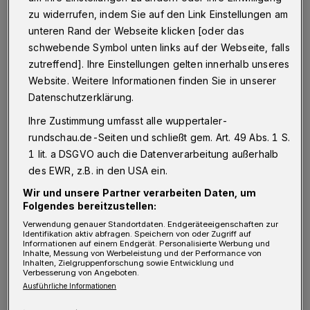
V
ereinbart ist eine gegenseitige
zu widerrufen, indem Sie auf den Link Einstellungen am
unteren Rand der Webseite klicken [oder das
Unterstützung und Bekanntmachung der
schwebende Symbol unten links auf der Webseite, falls
World University Games 2025. Diese bieten
zutreffend]. Ihre Einstellungen gelten innerhalb unseres
Studentinnen und Studenten sowie
Website. Weitere Informationen finden Sie in unserer
Angehörigen der Bergischen Universität die
Datenschutzerklärung.
Chance, internationalen Spitzensport und die
Ihre Zustimmung umfasst alle wuppertaler-
rundschau.de-Seiten und schließt gem. Art. 49 Abs. 1 S.
Olympionikinnen und Olympioniken von
1 lit. a DSGVO auch die Datenverarbeitung außerhalb
morgen in unmittelbarer Nähe zu sehen. Für
des EWR, z.B. in den USA ein.
Leistungssportlerinnen und -sportler, die
Wir und unsere Partner verarbeiten Daten, um
studieren, sind die World University Games
Folgendes bereitzustellen:
die wichtigste Veranstaltung – wer hier
Verwendung genauer Standortdaten. Endgeräteeigenschaften zur
Identifikation aktiv abfragen. Speichern von oder Zugriff auf
gewinnt, kämpft häufig kurz darauf auch bei
Informationen auf einem Endgerät. Personalisierte Werbung und
Inhalte, Messung von Werbeleistung und der Performance von
Olympia um die vorderen Plätze mit. Die
Inhalten, Zielgruppenforschung sowie Entwicklung und
Verbesserung von Angeboten.
„FISU World University Games“ sind zudem
Ausführliche Informationen
die größte studentische Multisport-