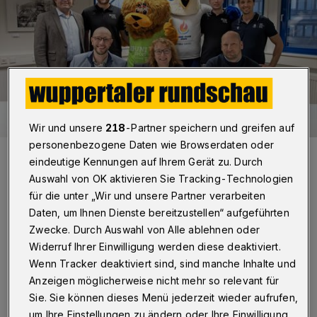
Wir und unsere
218
-Partner speichern und greifen auf
personenbezogene Daten wie Browserdaten oder
Sitzend von li.: Dennis Fink (Leiter „UniSport“), Prof. Dr. Susanne
eindeutige Kennungen auf Ihrem Gerät zu. Durch
Buch (Prorektorin für Studium und Lehre) und Niklas Börger (CEO
Rhine-Ruhr 2025 FISU World University Games). Stehend von li.:
Auswahl von OK aktivieren Sie Tracking-Technologien
Prof. Dr. Michael Fallgatter (BUW-Beauftragter für den
Spitzensport), Philipp Huege (wiss. Mitarbeiter „UniSport“), die
für die unter „Wir und unsere Partner verarbeiten
beiden Maskottchen Berta und Wanda sowie Birger Hense (stellv.
Daten, um Ihnen Dienste bereitzustellen“ aufgeführten
Leiter „UniSport“) und Johannes Karsch (Senior Manager Science &
Education bei den FISU Games).
Zwecke. Durch Auswahl von Alle ablehnen oder
Foto: Friederike von Heyden
Widerruf Ihrer Einwilligung werden diese deaktiviert.
Wenn Tracker deaktiviert sind, sind manche Inhalte und
Anzeigen möglicherweise nicht mehr so relevant für
Sie. Sie können dieses Menü jederzeit wieder aufrufen,
um Ihre Einstellungen zu ändern oder Ihre Einwilligung