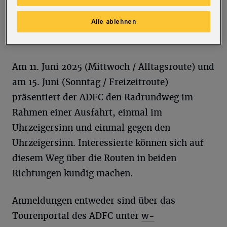
etwa 36 Kilometer, als Freizeitroute rund 40
Alle ablehnen
Kilometer lang sein. Die Planung wurde im Juli
2024 vom Stadtrat beschlossen.
Am 11. Juni 2025 (Mittwoch / Alltagsroute) und
am 15. Juni (Sonntag / Freizeitroute)
präsentiert der ADFC den Radrundweg im
Rahmen einer Ausfahrt, einmal im
Uhrzeigersinn und einmal gegen den
Uhrzeigersinn. Interessierte können sich auf
diesem Weg über die Routen in beiden
Richtungen kundig machen.
Anmeldungen entweder sind über das
Tourenportal des ADFC unter
w-