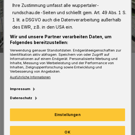
Ihre Zustimmung umfasst alle wuppertaler-
rundschau.de-Seiten und schließt gem. Art. 49 Abs. 1 S.
1 lit. a DSGVO auch die Datenverarbeitung außerhalb
des EWR, z.B. in den USA ein.
Wir und unsere Partner verarbeiten Daten, um
Folgendes bereitzustellen:
Verwendung genauer Standortdaten. Endgeräteeigenschaften zur
Identifikation aktiv abfragen. Speichern von oder Zugriff auf
Peter Hopfe und Peter Ritter vom ADFC.
Informationen auf einem Endgerät. Personalisierte Werbung und
Inhalte, Messung von Werbeleistung und der Performance von
Foto: kom
Inhalten, Zielgruppenforschung sowie Entwicklung und
Verbesserung von Angeboten.
Ausführliche Informationen
Impressum
Datenschutz
Z
iel ist es, die Naturräume und
Stadtbezirke der Stadt zu verbinden und
Einstellungen
die Radinfrastruktur zu verbessern. Der
Rundweg wird als so genannte Alltagsroute
OK