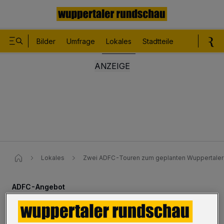
Bilder
Umfrage
Lokales
Stadtteile
Sport
Le
Lokales
Zwei ADFC-Touren zum geplanten Wuppertale
ADFC-Angebot
Zwei Touren zum geplanten