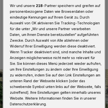
Wuppertaler Radrundweg
Wir und unsere
218
-Partner speichern und greifen auf
personenbezogene Daten wie Browserdaten oder
Wuppertal
·
Der ADFC Wuppertal/Solingen bietet zwei
eindeutige Kennungen auf Ihrem Gerät zu. Durch
Touren zum geplanten Radrundweg an, der bis zur
Bundesgartenschau 2031 in Wuppertal fertiggestellt
Auswahl von OK aktivieren Sie Tracking-Technologien
werden soll.
für die unter „Wir und unsere Partner verarbeiten
Daten, um Ihnen Dienste bereitzustellen“ aufgeführten
Zwecke. Durch Auswahl von Alle ablehnen oder
Widerruf Ihrer Einwilligung werden diese deaktiviert.
21.05.2025 , 14:32 Uhr
Eine Minute Lesezeit
Wenn Tracker deaktiviert sind, sind manche Inhalte und
Anzeigen möglicherweise nicht mehr so relevant für
Sie. Sie können dieses Menü jederzeit wieder aufrufen,
um Ihre Einstellungen zu ändern oder Ihre Einwilligung
zu widerrufen, indem Sie auf den Link Einstellungen am
unteren Rand der Webseite klicken [oder das
schwebende Symbol unten links auf der Webseite, falls
zutreffend]. Ihre Einstellungen gelten innerhalb unseres
Website. Weitere Informationen finden Sie in unserer
Datenschutzerklärung.