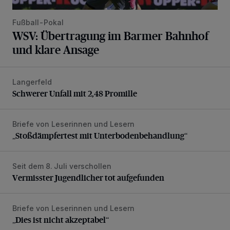
Fußball-Pokal
WSV: Übertragung im Barmer Bahnhof
und klare Ansage
Langerfeld
Schwerer Unfall mit 2,48 Promille
Schwerer Unfall mit 2,48 Promille
Briefe von Leserinnen und Lesern
„Stoßdämpfertest mit Unterbodenbehandlung“
„Stoßdämpfertest mit Unterbodenbehandlung“
Seit dem 8. Juli verschollen
Vermisster Jugendlicher tot aufgefunden
Vermisster Jugendlicher tot aufgefunden
Briefe von Leserinnen und Lesern
„Dies ist nicht akzeptabel“
„Dies ist nicht akzeptabel“