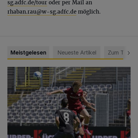
sg.adfc.de/tour
oder per Mail an
rhaban.rau@w-sg.adfc.de
möglich.
Meistgelesen
Neueste Artikel
Zum Thema
WSV: Übertragung im Barmer Bahnhof und klare Ansage