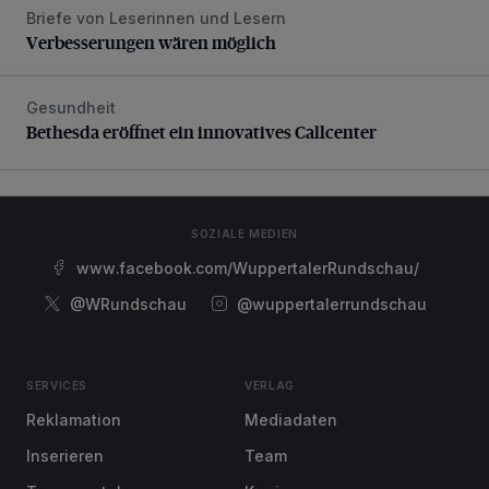
Briefe von Leserinnen und Lesern
Verbesserungen wären möglich
Verbesserungen wären möglich
Gesundheit
Bethesda eröffnet ein innovatives Callcenter
Bethesda eröffnet ein innovatives Callcenter
SOZIALE MEDIEN
www.facebook.com/WuppertalerRundschau/
@WRundschau
@wuppertalerrundschau
SERVICES
VERLAG
Reklamation
Mediadaten
Inserieren
Team