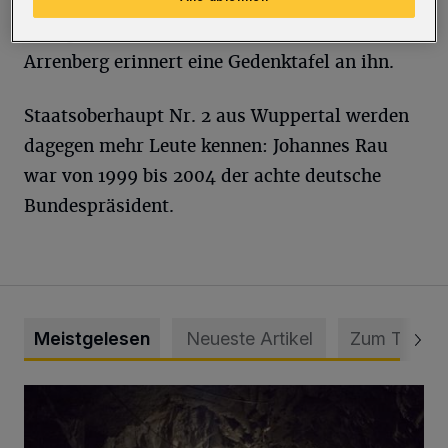
Deutschen Reiches – wenn auch nur für
wenige Monate. An der Simonsstraße 23 am
Arrenberg erinnert eine Gedenktafel an ihn.
Staatsoberhaupt Nr. 2 aus Wuppertal werden
dagegen mehr Leute kennen: Johannes Rau
war von 1999 bis 2004 der achte deutsche
Bundespräsident.
Meistgelesen
Neueste Artikel
Zum Thema
Tief hinein in die Wuppertaler Unterwelt