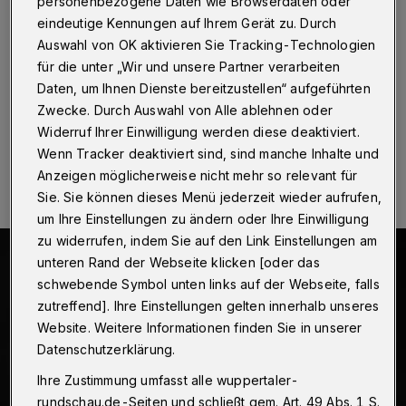
personenbezogene Daten wie Browserdaten oder
Wuppertal
·
... aus Wuppertal dürfte nur den wenigsten
eindeutige Kennungen auf Ihrem Gerät zu. Durch
bekannt sein: Dr. Walter Simons, der 1861 in Elberfeld
Auswahl von OK aktivieren Sie Tracking-Technologien
geboren wurde und 1937 bei Potsdam starb, war
für die unter „Wir und unsere Partner verarbeiten
Präsident des Reichsgerichts.
Daten, um Ihnen Dienste bereitzustellen“ aufgeführten
Zwecke. Durch Auswahl von Alle ablehnen oder
Widerruf Ihrer Einwilligung werden diese deaktiviert.
18.05.2025 , 14:00 Uhr
Eine Minute Lesezeit
Wenn Tracker deaktiviert sind, sind manche Inhalte und
Anzeigen möglicherweise nicht mehr so relevant für
Sie. Sie können dieses Menü jederzeit wieder aufrufen,
um Ihre Einstellungen zu ändern oder Ihre Einwilligung
zu widerrufen, indem Sie auf den Link Einstellungen am
unteren Rand der Webseite klicken [oder das
schwebende Symbol unten links auf der Webseite, falls
zutreffend]. Ihre Einstellungen gelten innerhalb unseres
Website. Weitere Informationen finden Sie in unserer
Datenschutzerklärung.
Ihre Zustimmung umfasst alle wuppertaler-
rundschau.de-Seiten und schließt gem. Art. 49 Abs. 1 S.