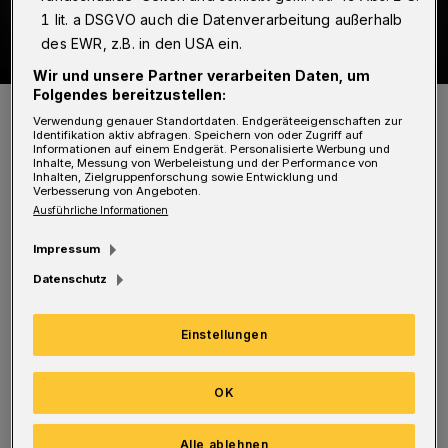
1 lit. a DSGVO auch die Datenverarbeitung außerhalb
des EWR, z.B. in den USA ein.
Wir und unsere Partner verarbeiten Daten, um
Folgendes bereitzustellen:
Reichsgerichtspräsident Dr. Walter Simons aus Elberfeld (1861 -
1937) vertrat zwischen dem Tod Friedrich Eberts am 28. Februar
Verwendung genauer Standortdaten. Endgeräteeigenschaften zur
1925 und dem Amtsantritt Hindenburgs am 12. Mai 1925 den
Identifikation aktiv abfragen. Speichern von oder Zugriff auf
Reichspräsidenten als Staatsoberhaupt des Deutschen Reiches.
Informationen auf einem Endgerät. Personalisierte Werbung und
Inhalte, Messung von Werbeleistung und der Performance von
Foto: Bundesarchiv, Bild 102-12279 / CC-BY-SA 3.0
Inhalten, Zielgruppenforschung sowie Entwicklung und
Verbesserung von Angeboten.
Ausführliche Informationen
Impressum
Datenschutz
In diesem Amt vertrat er vor 100 Jahren
zwischen dem Tod Friedrich Eberts am 28.
Einstellungen
Februar 1925 und dem Amtsantritt
Hindenburgs am 12. Mai 1925 den
OK
Reichspräsidenten als Staatsoberhaupt des
Alle ablehnen