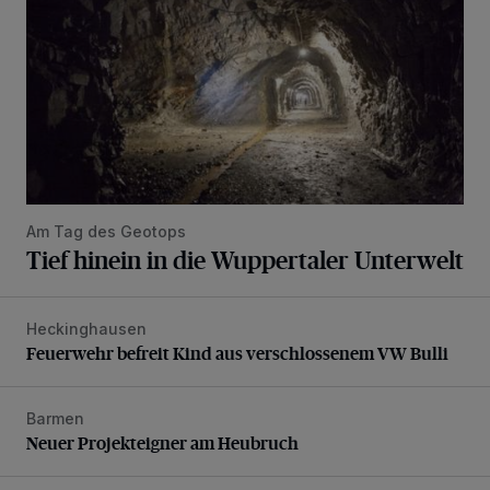
Am Tag des Geotops
Tief hinein in die Wuppertaler Unterwelt
Heckinghausen
Feuerwehr befreit Kind aus verschlossenem VW Bulli
Feuerwehr befreit Kind aus verschlossenem VW Bulli
Barmen
Neuer Projekteigner am Heubruch
Neuer Projekteigner am Heubruch