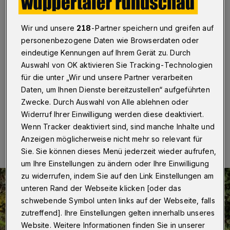
Hanns Dieter Hüsch
Wuppertal
·
Mit einer Hommage wird in der City-Kirche
Wir und unsere
218
-Partner speichern und greifen auf
des evangelischen Kirchenkreises Wuppertal am
personenbezogene Daten wie Browserdaten oder
Samstag (17. Mai 2025) ab 20 Uhr an den bekannten
eindeutige Kennungen auf Ihrem Gerät zu. Durch
Kabarettisten Hanns Dieter Hüsch (1925 - 2005)
Auswahl von OK aktivieren Sie Tracking-Technologien
erinnert. Er wäre in diesem Monat 100 Jahre alt
für die unter „Wir und unsere Partner verarbeiten
geworden.
Daten, um Ihnen Dienste bereitzustellen“ aufgeführten
Zwecke. Durch Auswahl von Alle ablehnen oder
Widerruf Ihrer Einwilligung werden diese deaktiviert.
12.05.2025 , 10:30 Uhr
Eine Minute Lesezeit
Wenn Tracker deaktiviert sind, sind manche Inhalte und
Anzeigen möglicherweise nicht mehr so relevant für
Sie. Sie können dieses Menü jederzeit wieder aufrufen,
um Ihre Einstellungen zu ändern oder Ihre Einwilligung
zu widerrufen, indem Sie auf den Link Einstellungen am
unteren Rand der Webseite klicken [oder das
schwebende Symbol unten links auf der Webseite, falls
zutreffend]. Ihre Einstellungen gelten innerhalb unseres
Website. Weitere Informationen finden Sie in unserer