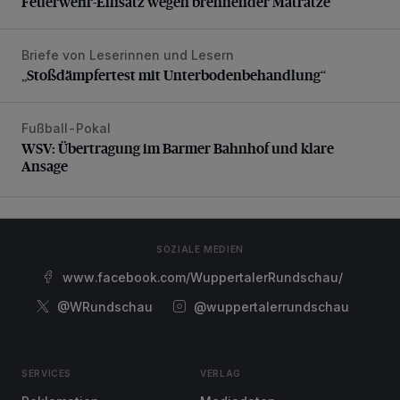
Feuerwehr-Einsatz wegen brennender Matratze
Briefe von Leserinnen und Lesern
„Stoßdämpfertest mit Unterbodenbehandlung“
„Stoßdämpfertest mit Unterbodenbehandlung“
Fußball-Pokal
WSV: Übertragung im Barmer Bahnhof und klare Ansage
WSV: Übertragung im Barmer Bahnhof und klare
Ansage
SOZIALE MEDIEN
www.facebook.com/WuppertalerRundschau/
@WRundschau
@wuppertalerrundschau
SERVICES
VERLAG