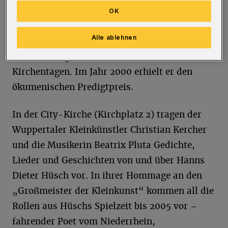
tief im Glauben verwurzelter Christ. Der
OK
Protestant sprach ohne missionarischen Eifer
Alle ablehnen
vom christlichen Glauben, stieg auch als
Laien-Prediger auf Kanzeln und redete auf
Kirchentagen. Im Jahr 2000 erhielt er den
ökumenischen Predigtpreis.
In der City-Kirche (Kirchplatz 2) tragen der
Wuppertaler Kleinkünstler Christian Kercher
und die Musikerin Beatrix Pluta Gedichte,
Lieder und Geschichten von und über Hanns
Dieter Hüsch vor. In ihrer Hommage an den
„Großmeister der Kleinkunst“ kommen all die
Rollen aus Hüschs Spielzeit bis 2005 vor –
fahrender Poet vom Niederrhein,