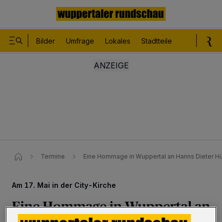
Bilder
Umfrage
Lokales
Stadtteile
Sport
Le
Termine
Eine Hommage in Wuppertal an Hanns Dieter H
Am 17. Mai in der City-Kirche
Eine Hommage in Wuppertal an