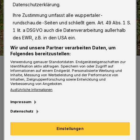
Datenschutzerklärung.
Ihre Zustimmung umfasst alle wuppertaler-
rundschau.de-Seiten und schließt gem. Art. 49 Abs. 1 S.
1 lit. a DSGVO auch die Datenverarbeitung außerhalb
des EWR, z.B. in den USA ein.
Wir und unsere Partner verarbeiten Daten, um
Folgendes bereitzustellen:
Der Wuppertaler Kleinkünstler Christian Kercher.
Verwendung genauer Standortdaten. Endgeräteeigenschaften zur
Identifikation aktiv abfragen. Speichern von oder Zugriff auf
Foto: Bettina Henn
Informationen auf einem Endgerät. Personalisierte Werbung und
Inhalte, Messung von Werbeleistung und der Performance von
Inhalten, Zielgruppenforschung sowie Entwicklung und
Verbesserung von Angeboten.
Ausführliche Informationen
Impressum
H
üsch war nicht nur ein scharfsinniger
Datenschutz
Gesellschaftskritiker, der sich stets
gegen kleinbürgerliches Spießertum und
Einstellungen
Rechtsradikalismus wandte, sondern auch ein