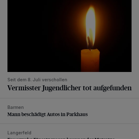
Seit dem 8. Juli verschollen
Vermisster Jugendlicher tot aufgefunden
Barmen
Mann beschädigt Autos in Parkhaus
Mann beschädigt Autos in Parkhaus
Langerfeld
Feuerwehr-Einsatz wegen brennender Matratze