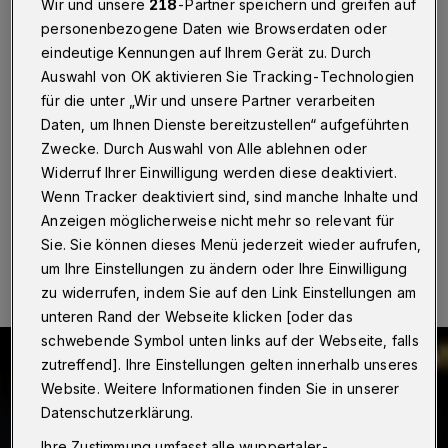
Wortsalat
Wir und unsere
218
-Partner speichern und greifen auf
personenbezogene Daten wie Browserdaten oder
Wuppertal
·
Verrückt, abgefahren, durchgeknallt – und
eindeutige Kennungen auf Ihrem Gerät zu. Durch
absolut ernst gemeint: „Haiku trifft Limerick trifft Dada“,
Auswahl von OK aktivieren Sie Tracking-Technologien
das neue Projekt des „Ensemble Sinfonia NRW“,
für die unter „Wir und unsere Partner verarbeiten
sprengt Musik- und Sprachgrenzen – und zwar am
Daten, um Ihnen Dienste bereitzustellen“ aufgeführten
Samstag (20. Dezember 2026) ab 19:30 Uhr auf der
Zwecke. Durch Auswahl von Alle ablehnen oder
„Insel“ an der Wiesenstraße 6.
Widerruf Ihrer Einwilligung werden diese deaktiviert.
Wenn Tracker deaktiviert sind, sind manche Inhalte und
Anzeigen möglicherweise nicht mehr so relevant für
20.12.2025 , 13:00 Uhr
Eine Minute Lesezeit
Sie. Sie können dieses Menü jederzeit wieder aufrufen,
um Ihre Einstellungen zu ändern oder Ihre Einwilligung
zu widerrufen, indem Sie auf den Link Einstellungen am
unteren Rand der Webseite klicken [oder das
schwebende Symbol unten links auf der Webseite, falls
zutreffend]. Ihre Einstellungen gelten innerhalb unseres
Website. Weitere Informationen finden Sie in unserer
Datenschutzerklärung.
Ihre Zustimmung umfasst alle wuppertaler-