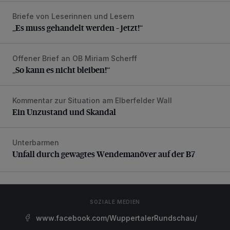
Briefe von Leserinnen und Lesern
„Es muss gehandelt werden – jetzt!“
„Es muss gehandelt werden – jetzt!“
Offener Brief an OB Miriam Scherff
„So kann es nicht bleiben!“
„So kann es nicht bleiben!“
Kommentar zur Situation am Elberfelder Wall
Ein Unzustand und Skandal
Ein Unzustand und Skandal
Unterbarmen
Unfall durch gewagtes Wendemanöver auf der B7
Unfall durch gewagtes Wendemanöver auf der B7
SOZIALE MEDIEN
www.facebook.com/WuppertalerRundschau/