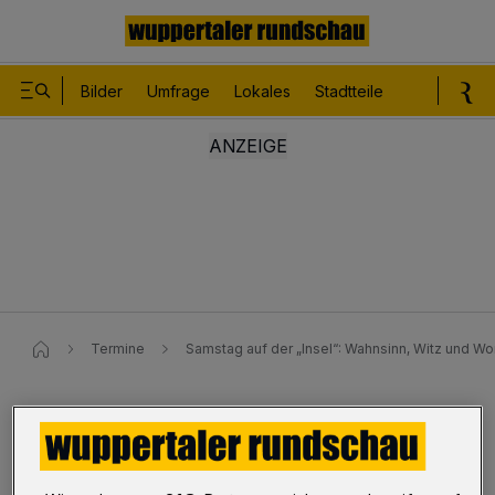
Bilder
Umfrage
Lokales
Stadtteile
Sport
Le
Termine
Samstag auf der „Insel“: Wahnsinn, Witz und Wor
Samstag ab 19:30 Uhr
„Insel“: Wahnsinn, Witz und