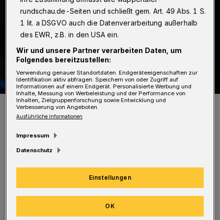
rundschau.de-Seiten und schließt gem. Art. 49 Abs. 1 S.
1 lit. a DSGVO auch die Datenverarbeitung außerhalb
des EWR, z.B. in den USA ein.
Wir und unsere Partner verarbeiten Daten, um
Folgendes bereitzustellen:
Verwendung genauer Standortdaten. Endgeräteeigenschaften zur
Identifikation aktiv abfragen. Speichern von oder Zugriff auf
Informationen auf einem Endgerät. Personalisierte Werbung und
Inhalte, Messung von Werbeleistung und der Performance von
Inhalten, Zielgruppenforschung sowie Entwicklung und
Die Sängerin und Sprecherin Antonia Schnauber.
Verbesserung von Angeboten.
Foto: Alan Ovaska
Ausführliche Informationen
Impressum
Datenschutz
Komponist und Dirigent Johannes Marks
Einstellungen
verwandelt kürzeste Gedichtformen in ein
OK
Kaleidoskop aus Klängen, Silben, Rhythmen