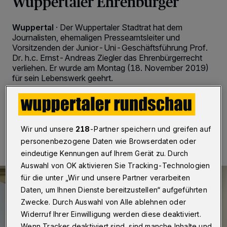
Wuppertaler Ehrenbürger
Wuppertal
·
Der Wuppertaler Stadtrat hat dem
Journalisten, ehemaligen Presseamtsleiter und
Vorsitzenden der Junior-Uni-Geschäftsführung Prof.
Dr. h.c. Ernst-Andreas Ziegler das Ehrenbürgerrecht
verliehen. Er wurde am Montag (18. November 2019)
für sein Lebenswerk geehrt. ­­
18.11.2019 , 18:40 Uhr
2 Minuten Lesezeit
Wir und unsere
218
-Partner speichern und greifen auf
personenbezogene Daten wie Browserdaten oder
eindeutige Kennungen auf Ihrem Gerät zu. Durch
Auswahl von OK aktivieren Sie Tracking-Technologien
für die unter „Wir und unsere Partner verarbeiten
Daten, um Ihnen Dienste bereitzustellen“ aufgeführten
Zwecke. Durch Auswahl von Alle ablehnen oder
Widerruf Ihrer Einwilligung werden diese deaktiviert.
Wenn Tracker deaktiviert sind, sind manche Inhalte und