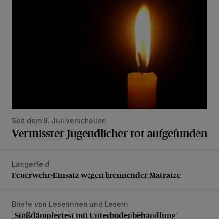
Seit dem 8. Juli verschollen
Vermisster Jugendlicher tot aufgefunden
Langerfeld
Feuerwehr-Einsatz wegen brennender Matratze
Feuerwehr-Einsatz wegen brennender Matratze
Briefe von Leserinnen und Lesern
„Stoßdämpfertest mit Unterbodenbehandlung“
„Stoßdämpfertest mit Unterbodenbehandlung“