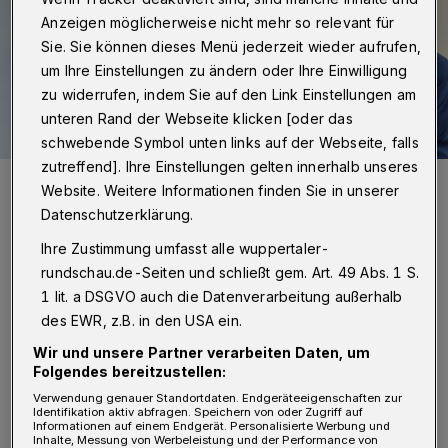
Anzeigen möglicherweise nicht mehr so relevant für
Sie. Sie können dieses Menü jederzeit wieder aufrufen,
um Ihre Einstellungen zu ändern oder Ihre Einwilligung
zu widerrufen, indem Sie auf den Link Einstellungen am
unteren Rand der Webseite klicken [oder das
schwebende Symbol unten links auf der Webseite, falls
zutreffend]. Ihre Einstellungen gelten innerhalb unseres
Geschäftsführerin Dr. Ariane Staab (li.) und Prokuristin Dr. Annika
Website. Weitere Informationen finden Sie in unserer
Spathmann freuen sich sehr mit Prof. Dr. h.c. Ernst-Andreas Ziegler,
dem der Rat der Stadt Wuppertal das Ehrenbürgerrecht verliehen
Datenschutzerklärung.
hat.
Foto: Junior Uni/Uwe Schinkel
Ihre Zustimmung umfasst alle wuppertaler-
rundschau.de-Seiten und schließt gem. Art. 49 Abs. 1 S.
1 lit. a DSGVO auch die Datenverarbeitung außerhalb
des EWR, z.B. in den USA ein.
Wir und unsere Partner verarbeiten Daten, um
Folgendes bereitzustellen:
„Wir freuen uns sehr mit und für Herrn
Verwendung genauer Standortdaten. Endgeräteeigenschaften zur
Ziegler. Ohne ihn und unsere Unterstützer
Identifikation aktiv abfragen. Speichern von oder Zugriff auf
Informationen auf einem Endgerät. Personalisierte Werbung und
gäbe es die Junior Uni nicht“, so Junior-Uni-
Inhalte, Messung von Werbeleistung und der Performance von