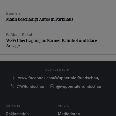
Barmen
Mann beschädigt Autos in Parkhaus
Mann beschädigt Autos in Parkhaus
Fußball-Pokal
WSV: Übertragung im Barmer Bahnhof und klare Ansage
WSV: Übertragung im Barmer Bahnhof und klare
Ansage
SOZIALE MEDIEN
www.facebook.com/WuppertalerRundschau/
@WRundschau
@wuppertalerrundschau
SERVICES
VERLAG
Reklamation
Mediadaten