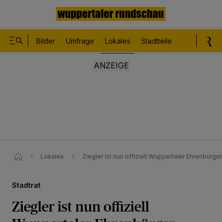
Bilder
Umfrage
Lokales
Stadtteile
Sport
Le
Lokales
Ziegler ist nun offiziell Wuppertaler Ehrenbürger
Stadtrat
Ziegler ist nun offiziell