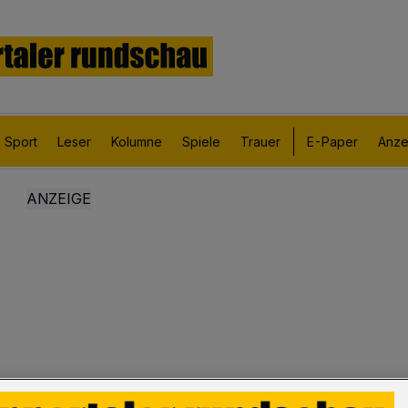
Sport
Leser
Kolumne
Spiele
Trauer
E-Paper
Anze