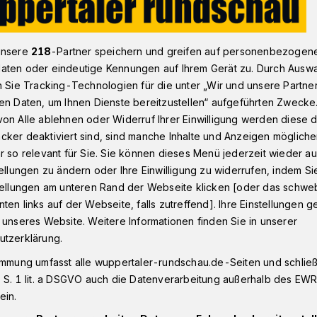
unsere
218
-Partner speichern und greifen auf personenbezogen
Große Literatur von großen Autorinnen
aten oder eindeutige Kennungen auf Ihrem Gerät zu. Durch Ausw
n Sie Tracking-Technologien für die unter „Wir und unsere Partne
en Daten, um Ihnen Dienste bereitzustellen“ aufgeführten Zwecke
on Alle ablehnen oder Widerruf Ihrer Einwilligung werden diese de
tur von großen
cker deaktiviert sind, sind manche Inhalte und Anzeigen möglich
r so relevant für Sie. Sie können dieses Menü jederzeit wieder au
tellungen zu ändern oder Ihre Einwilligung zu widerrufen, indem Si
stellungen am unteren Rand der Webseite klicken [oder das schw
ten links auf der Webseite, falls zutreffend]. Ihre Einstellungen g
 unseres Website. Weitere Informationen finden Sie in unserer
Schriftstellerin Christiane Gibiec ist zu
utzerklärung.
versität Wuppertal. Am 26. Januar 2023
immung umfasst alle wuppertaler-rundschau.de-Seiten und schließt
die sich mit zwei der größten
 S. 1 lit. a DSGVO auch die Datenverarbeitung außerhalb des EWR, 
n beschäftigen. Beginn ist um 18 Uhr in
ein.
r Eintritt ist kostenlos.