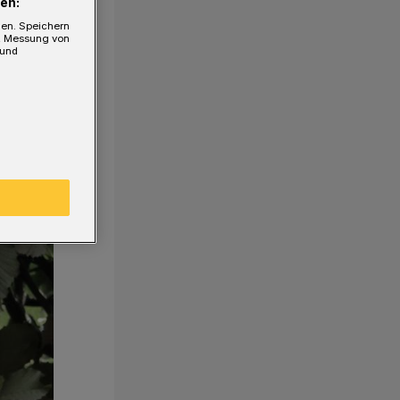
en:
gen. Speichern
e, Messung von
 und