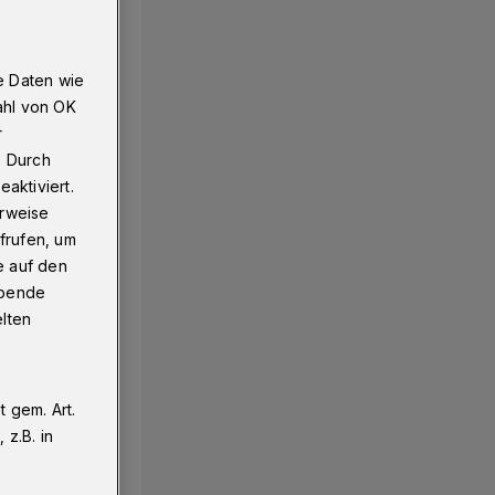
e Daten wie
ahl von OK
r
. Durch
aktiviert.
erweise
frufen, um
e auf den
ebende
elten
 gem. Art.
z.B. in