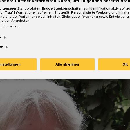
unsere Partner verarbeiten Daten, um Folgendes bereitzustell
 genauer Standortdaten. Endgeräteeigenschaften zur Identifikation aktiv abfra
griff auf Informationen auf einem Endgerät. Personalisierte Werbung und Inhalt
ung und der Performance von Inhalten, Zielgruppenforschung sowie Entwicklung
ng von Angeboten.
 Informationen
esezeit
m
tz
instellungen
Alle ablehnen
OK