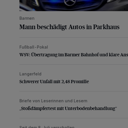
Barmen
Mann beschädigt Autos in Parkhaus
Fußball-Pokal
WSV: Übertragung im Barmer Bahnhof und klare An
WSV: Übertragung im Barmer Bahnhof und klare An
Langerfeld
Schwerer Unfall mit 2,48 Promille
Schwerer Unfall mit 2,48 Promille
Briefe von Leserinnen und Lesern
„Stoßdämpfertest mit Unterbodenbehandlung“
„Stoßdämpfertest mit Unterbodenbehandlung“
Seit dem 8. Juli verschollen