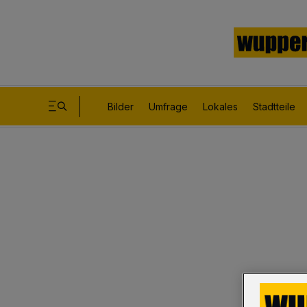
Bilder
Umfrage
Lokales
Stadtteile