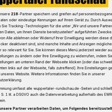
unsere
218
-Partner speichern und greifen auf personenbezogen
aten oder eindeutige Kennungen auf Ihrem Gerät zu. Durch Ausw
on Kosaken: Solidarität mit ukrainischem Volk
n Sie Tracking-Technologien für die unter „Wir und unsere Partne
en Daten, um Ihnen Dienste bereitzustellen“ aufgeführten Zwecke
on Alle ablehnen oder Widerruf Ihrer Einwilligung werden diese de
cker deaktiviert sind, sind manche Inhalte und Anzeigen möglich
 „Solidarität mit
r so relevant für Sie. Sie können dieses Menü jederzeit wieder au
tellungen zu ändern oder Ihre Einwilligung zu widerrufen, indem Si
schen Volk“
stellungen am unteren Rand der Webseite klicken [oder das schw
ten links auf der Webseite, falls zutreffend]. Ihre Einstellungen g
 unseres Website. Weitere Informationen finden Sie in unserer
utzerklärung.
alew Don Kosaken“ treten am Freitag
immung umfasst alle wuppertaler-rundschau.de-Seiten und schließt
r in der Lutherkirche (Obere
 S. 1 lit. a DSGVO auch die Datenverarbeitung außerhalb des EWR, 
tal-Barmen auf. Präsentiert wird ein
ein.
Völkerverständigung“.
unsere Partner verarbeiten Daten, um Folgendes bereitzustell