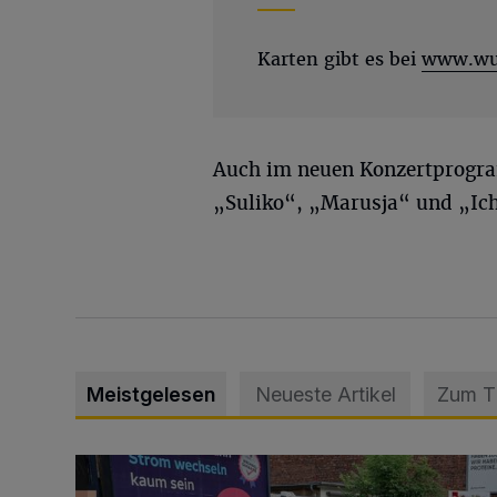
Karten gibt es bei
www.wup
Auch im neuen Konzertprogra
„Suliko“, „Marusja“ und „Ich 
Meistgelesen
Neueste Artikel
Zum 
Schwerer Unfall mit 2,48 Promille