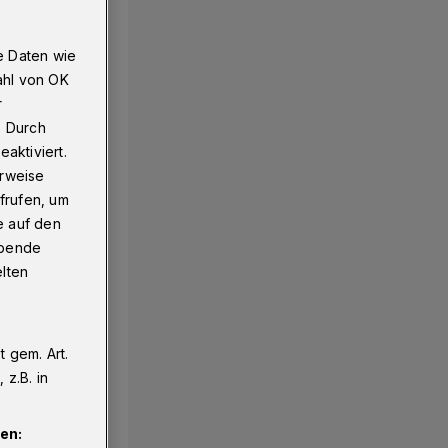
e Daten wie
ahl von OK
r
. Durch
aktiviert.
erweise
frufen, um
e auf den
ebende
elten
 gem. Art.
z.B. in
en: