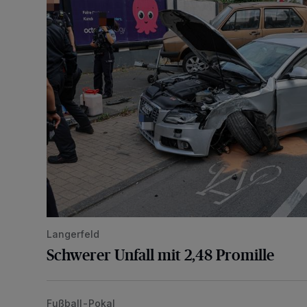
Langerfeld
Schwerer Unfall mit 2,48 Promille
Fußball-Pokal
WSV: Übertragung im Barmer Bahnhof und klare An