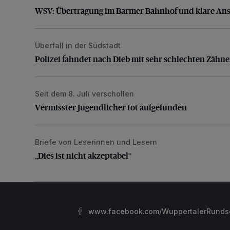
WSV: Übertragung im Barmer Bahnhof und klare An
Überfall in der Südstadt
Polizei fahndet nach Dieb mit sehr schlechten Zähne
Polizei fahndet nach Dieb mit sehr schlechten Zähn
Seit dem 8. Juli verschollen
Vermisster Jugendlicher tot aufgefunden
Vermisster Jugendlicher tot aufgefunden
Briefe von Leserinnen und Lesern
„Dies ist nicht akzeptabel“
„Dies ist nicht akzeptabel“
www.facebook.com/WuppertalerRunds