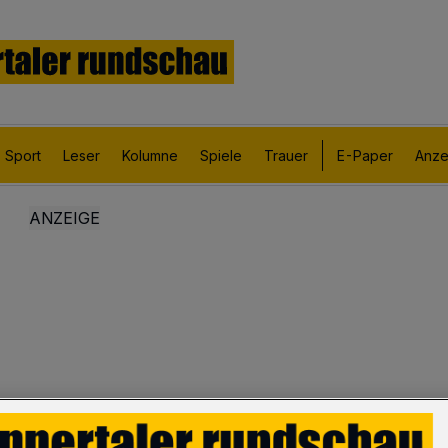
Sport
Leser
Kolumne
Spiele
Trauer
E-Paper
Anze