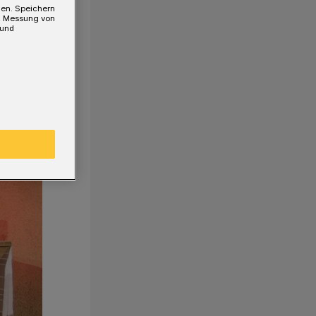
gen. Speichern
e, Messung von
 und