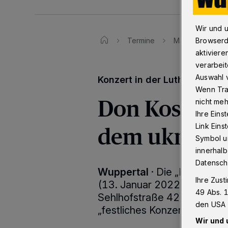
Wir und 
Browserd
Termine
Maxim Kowalew D
aktiviere
verarbeit
Auswahl v
Konzert in der Lutherkirche
Wenn Tra
Don Kosaken:
nicht meh
Ihre Eins
dem ukraini
Link Ein
Symbol un
innerhalb
Datensch
Wuppertal
·
Die „Maxim Kow
Ihre Zust
(13. Januar 2022) um 19 Uh
49 Abs. 1
Sehlhofstraße 42) in Wupper
den USA 
„festliches Konzert für die 
Wir und 