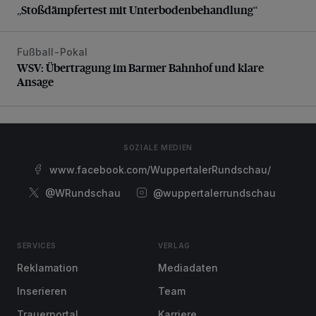
„Stoßdämpfertest mit Unterbodenbehandlung“
Fußball-Pokal
WSV: Übertragung im Barmer Bahnhof und klare Ansage
WSV: Übertragung im Barmer Bahnhof und klare
Ansage
SOZIALE MEDIEN
www.facebook.com/WuppertalerRundschau/
@WRundschau
@wuppertalerrundschau
SERVICES
VERLAG
Reklamation
Mediadaten
Inserieren
Team
Trauerportal
Karriere