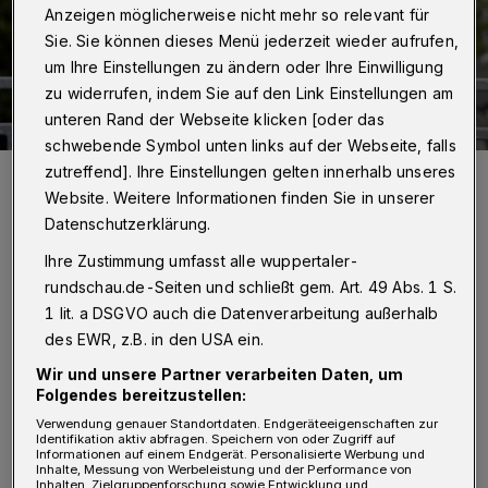
Anzeigen möglicherweise nicht mehr so relevant für
Sie. Sie können dieses Menü jederzeit wieder aufrufen,
um Ihre Einstellungen zu ändern oder Ihre Einwilligung
zu widerrufen, indem Sie auf den Link Einstellungen am
unteren Rand der Webseite klicken [oder das
schwebende Symbol unten links auf der Webseite, falls
zutreffend]. Ihre Einstellungen gelten innerhalb unseres
Servet Köksal, der Vorsitzende des SPD-Unterbezirks Wuppertal.
Foto: Jens Grossmann
Website. Weitere Informationen finden Sie in unserer
Datenschutzerklärung.
Ihre Zustimmung umfasst alle wuppertaler-
rundschau.de-Seiten und schließt gem. Art. 49 Abs. 1 S.
1 lit. a DSGVO auch die Datenverarbeitung außerhalb
U
nter dem Motto „Soziale Berufe
des EWR, z.B. in den USA ein.
aufwerten – jetzt!“ fordert die SPD zum
Wir und unsere Partner verarbeiten Daten, um
Folgendes bereitzustellen:
diesjährigen Tag der Arbeit (1. Mai) unter
Verwendung genauer Standortdaten. Endgeräteeigenschaften zur
anderem eine bessere Bezahlung und bessere
Identifikation aktiv abfragen. Speichern von oder Zugriff auf
Informationen auf einem Endgerät. Personalisierte Werbung und
Arbeitsbedingungen für die Beschäftigten im
Inhalte, Messung von Werbeleistung und der Performance von
Inhalten, Zielgruppenforschung sowie Entwicklung und