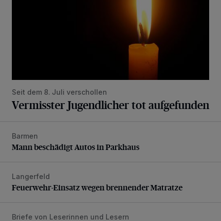
Seit dem 8. Juli verschollen
Vermisster Jugendlicher tot aufgefunden
Barmen
Mann beschädigt Autos in Parkhaus
Mann beschädigt Autos in Parkhaus
Langerfeld
Feuerwehr-Einsatz wegen brennender Matratze
Feuerwehr-Einsatz wegen brennender Matratze
Briefe von Leserinnen und Lesern
„Stoßdämpfertest mit Unterbodenbehandlung“