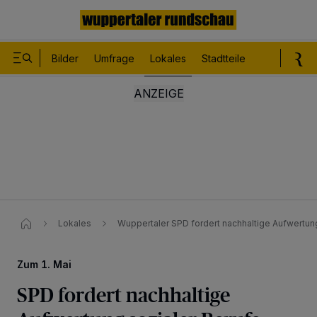
Bilder
Umfrage
Lokales
Stadtteile
Sport
Le
Lokales
Wuppertaler SPD fordert nachhaltige Aufwertung
Zum 1. Mai
SPD fordert nachhaltige