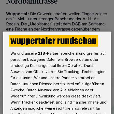
Nordbahntrasse
Wuppertal
·
Die Gewerkschaften wollen Flagge zeigen
am 1. Mai – unter strenger Beachtung der A-H-A-
Regeln. Die „Utopisstadt“ stellt dem DGB am Samstag
eine Fläche an der Nordbahntrasse gegenüber dem
Bahnhof Mirke zur Verfügung.
Wir und unsere
218
-Partner speichern und greifen auf
28.04.2021 , 16:05 Uhr
2 Minuten Lesezeit
personenbezogene Daten wie Browserdaten oder
eindeutige Kennungen auf Ihrem Gerät zu. Durch
Auswahl von OK aktivieren Sie Tracking-Technologien
für die unter „Wir und unsere Partner verarbeiten
Daten, um Ihnen Dienste bereitzustellen“ aufgeführten
Zwecke. Durch Auswahl von Alle ablehnen oder
Widerruf Ihrer Einwilligung werden diese deaktiviert.
Wenn Tracker deaktiviert sind, sind manche Inhalte und
Anzeigen möglicherweise nicht mehr so relevant für