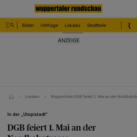
Bilder
Umfrage
Lokales
Stadtteile
Sport
Le
Lokales
Wuppertaler DGB feiert 1. Mai an der Nordbahn
In der „Utopistadt“
DGB feiert 1. Mai an der