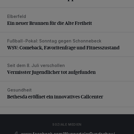
Elberfeld
Ein neuer Brunnen für die Alte Freiheit
Ein neuer Brunnen für die Alte Freiheit
Fußball-Pokal: Sonntag gegen Schonnebeck
WSV: Comeback, Favoritenfrage und Fitnesszustand
WSV: Comeback, Favoritenfrage und Fitnesszustand
Seit dem 8. Juli verschollen
Vermisster Jugendlicher tot aufgefunden
Vermisster Jugendlicher tot aufgefunden
Gesundheit
Bethesda eröffnet ein innovatives Callcenter
Bethesda eröffnet ein innovatives Callcenter
SOZIALE MEDIEN
www.facebook.com/WuppertalerRundschau/