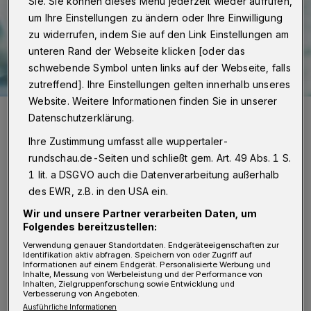
Sie. Sie können dieses Menü jederzeit wieder aufrufen,
um Ihre Einstellungen zu ändern oder Ihre Einwilligung
zu widerrufen, indem Sie auf den Link Einstellungen am
unteren Rand der Webseite klicken [oder das
schwebende Symbol unten links auf der Webseite, falls
zutreffend]. Ihre Einstellungen gelten innerhalb unseres
Website. Weitere Informationen finden Sie in unserer
Guido Grüning ist Vorsitzender des DGB-Stadtverbands Wuppertal.
Datenschutzerklärung.
Foto: SPD
Ihre Zustimmung umfasst alle wuppertaler-
rundschau.de-Seiten und schließt gem. Art. 49 Abs. 1 S.
1 lit. a DSGVO auch die Datenverarbeitung außerhalb
des EWR, z.B. in den USA ein.
D
ort sind die Gewerkschaften im DGB ab
Wir und unsere Partner verarbeiten Daten, um
Folgendes bereitzustellen:
10 Uhr mit einem Stand vertreten. Es
Verwendung genauer Standortdaten. Endgeräteeigenschaften zur
liegen Materialien zum Lesen und Mitnehmen
Identifikation aktiv abfragen. Speichern von oder Zugriff auf
Informationen auf einem Endgerät. Personalisierte Werbung und
Inhalte, Messung von Werbeleistung und der Performance von
aus, den Bahnhof schmücken Fahnen und ein
Inhalten, Zielgruppenforschung sowie Entwicklung und
Verbesserung von Angeboten.
Transparent mit dem diesjährigen Mai-Motto
Ausführliche Informationen