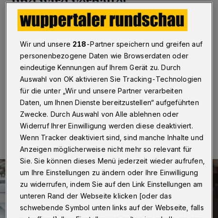
und wird verhaftet
Wuppertal
·
Ein 35 Jahre alter Mann soll am
Donnerstagmittag (28. Oktober 2021) gegen 13.45
Wir und unsere
218
-Partner speichern und greifen auf
Uhr im Wuppertaler Hauptbahnhof vorgetäuscht haben,
Reisende in den Gleisbereich zu schubsen. Er muss sich
personenbezogene Daten wie Browserdaten oder
nun auch wegen wegen anderer Vorwürfe
eindeutige Kennungen auf Ihrem Gerät zu. Durch
verantworten.
Auswahl von OK aktivieren Sie Tracking-Technologien
für die unter „Wir und unsere Partner verarbeiten
Daten, um Ihnen Dienste bereitzustellen“ aufgeführten
Zwecke. Durch Auswahl von Alle ablehnen oder
29.10.2021 , 11:28 Uhr
Eine Minute Lesezeit
Widerruf Ihrer Einwilligung werden diese deaktiviert.
Wenn Tracker deaktiviert sind, sind manche Inhalte und
Anzeigen möglicherweise nicht mehr so relevant für
Sie. Sie können dieses Menü jederzeit wieder aufrufen,
um Ihre Einstellungen zu ändern oder Ihre Einwilligung
zu widerrufen, indem Sie auf den Link Einstellungen am
unteren Rand der Webseite klicken [oder das
schwebende Symbol unten links auf der Webseite, falls