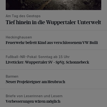
Am Tag des Geotops
Tief hinein in die Wuppertaler Unterwelt
Heckinghausen
Feuerwehr befreit Kind aus verschlossenem VW Bulli
Feuerwehr befreit Kind aus verschlossenem VW Bulli
Fußball-NR-Pokal: Sonntag ab 15 Uhr
Liveticker: Wuppertaler SV – SpVg. Schonnebeck
Liveticker: Wuppertaler SV – SpVg. Schonnebeck
Barmen
Neuer Projekteigner am Heubruch
Neuer Projekteigner am Heubruch
Briefe von Leserinnen und Lesern
Verbesserungen wären möglich
Verbesserungen wären möglich