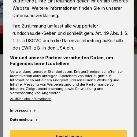
zutreffend]. Ihre Einstellungen gelten innerhalb unseres
Website. Weitere Informationen finden Sie in unserer
Datenschutzerklärung.
Ihre Zustimmung umfasst alle wuppertaler-
rundschau.de-Seiten und schließt gem. Art. 49 Abs. 1 S.
1 lit. a DSGVO auch die Datenverarbeitung außerhalb
des EWR, z.B. in den USA ein.
Wir und unsere Partner verarbeiten Daten, um
Symbolbild.
Folgendes bereitzustellen:
Foto: Bundespolizei
Verwendung genauer Standortdaten. Endgeräteeigenschaften zur
Identifikation aktiv abfragen. Speichern von oder Zugriff auf
Informationen auf einem Endgerät. Personalisierte Werbung und
Inhalte, Messung von Werbeleistung und der Performance von
Inhalten, Zielgruppenforschung sowie Entwicklung und
Verbesserung von Angeboten.
Ausführliche Informationen
D
ie Polizei war zuvor darüber informiert
Impressum
worden, dass sich im Wuppertaler
Datenschutz
Hauptbahnhof auf Bahnsteig 1 ein aggressiver
Mann befinde, der Reisende belästige. „Bei
Einstellungen