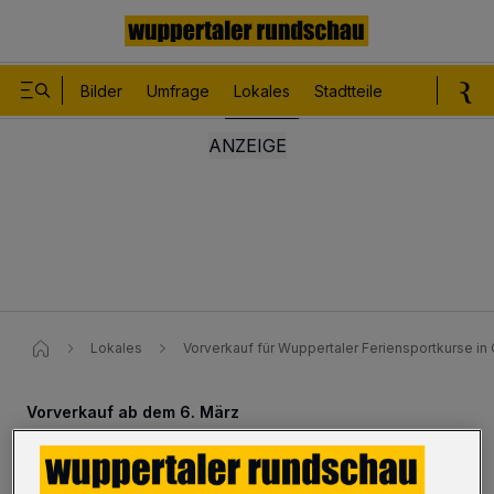
Bilder
Umfrage
Lokales
Stadtteile
Sport
Le
Lokales
Vorverkauf für Wuppertaler Feriensportkurse in 
Vorverkauf ab dem 6. März
Feriensportkurse in den