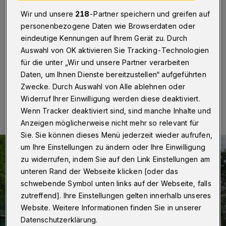
Osterferien
Wir und unsere
218
-Partner speichern und greifen auf
personenbezogene Daten wie Browserdaten oder
In Wuppertal werden in den Osterferien wieder
Feriensport-Kurse angeboten. Die Plätze können ab
eindeutige Kennungen auf Ihrem Gerät zu. Durch
dem 6. März 2023 um 8 Uhr gebucht werden.
Auswahl von OK aktivieren Sie Tracking-Technologien
für die unter „Wir und unsere Partner verarbeiten
Daten, um Ihnen Dienste bereitzustellen“ aufgeführten
Zwecke. Durch Auswahl von Alle ablehnen oder
01.03.2023 , 11:00 Uhr
Eine Minute Lesezeit
Widerruf Ihrer Einwilligung werden diese deaktiviert.
Wenn Tracker deaktiviert sind, sind manche Inhalte und
Anzeigen möglicherweise nicht mehr so relevant für
Sie. Sie können dieses Menü jederzeit wieder aufrufen,
um Ihre Einstellungen zu ändern oder Ihre Einwilligung
zu widerrufen, indem Sie auf den Link Einstellungen am
unteren Rand der Webseite klicken [oder das
schwebende Symbol unten links auf der Webseite, falls
zutreffend]. Ihre Einstellungen gelten innerhalb unseres
Website. Weitere Informationen finden Sie in unserer
Datenschutzerklärung.