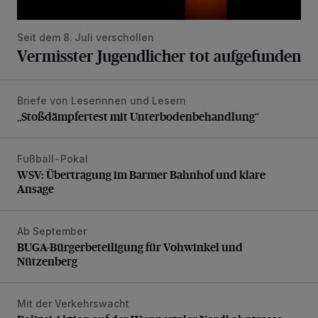
Seit dem 8. Juli verschollen
Vermisster Jugendlicher tot aufgefunden
Briefe von Leserinnen und Lesern
„Stoßdämpfertest mit Unterbodenbehandlung“
„Stoßdämpfertest mit Unterbodenbehandlung“
Fußball-Pokal
WSV: Übertragung im Barmer Bahnhof und klare Ansage
WSV: Übertragung im Barmer Bahnhof und klare
Ansage
Ab September
BUGA-Bürgerbeteiligung für Vohwinkel und Nützenberg
BUGA-Bürgerbeteiligung für Vohwinkel und
Nützenberg
Mit der Verkehrswacht
Polizei-Aktion auf der Wuppertaler Nordbahntrasse