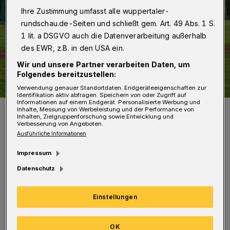
Ihre Zustimmung umfasst alle wuppertaler-
rundschau.de-Seiten und schließt gem. Art. 49 Abs. 1 S.
1 lit. a DSGVO auch die Datenverarbeitung außerhalb
des EWR, z.B. in den USA ein.
Wir und unsere Partner verarbeiten Daten, um
Folgendes bereitzustellen:
Verwendung genauer Standortdaten. Endgeräteeigenschaften zur
Identifikation aktiv abfragen. Speichern von oder Zugriff auf
Informationen auf einem Endgerät. Personalisierte Werbung und
Auch Baseball steht auf dem Programm (Symbolbild).
Inhalte, Messung von Werbeleistung und der Performance von
Inhalten, Zielgruppenforschung sowie Entwicklung und
Foto: Frank Pechtel
Verbesserung von Angeboten.
Ausführliche Informationen
Impressum
Datenschutz
D
as Programm bietet Kindern und
Einstellungen
Jugendlichen im Alter von sechs bis 18
Jahre die Möglichkeit einer aktiven
OK