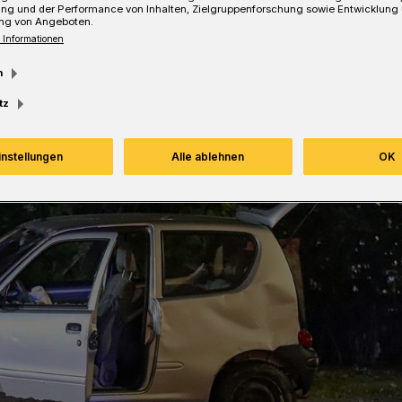
ung und der Performance von Inhalten, Zielgruppenforschung sowie Entwicklung
ng von Angeboten.
Lesezeit
 Informationen
m
tz
instellungen
Alle ablehnen
OK