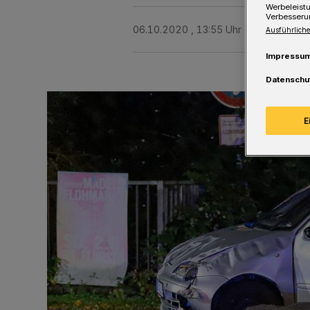
Werbeleist
Verbesseru
06.10.2020 , 13:55 Uhr
Eine Minute 
Ausführliche
Impressu
Datenschu
E