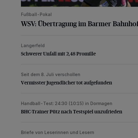
Fußball-Pokal
WSV: Übertragung im Barmer Bahnhof
Langerfeld
Schwerer Unfall mit 2,48 Promille
Schwerer Unfall mit 2,48 Promille
Seit dem 8. Juli verschollen
Vermisster Jugendlicher tot aufgefunden
Vermisster Jugendlicher tot aufgefunden
Handball-Test: 24:30 (10:15) in Dormagen
BHC-Trainer Pütz nach Testspiel unzufrieden
BHC-Trainer Pütz nach Testspiel unzufrieden
Briefe von Leserinnen und Lesern
„Dies ist nicht akzeptabel“