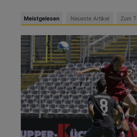
Meistgelesen
Neueste Artikel
Zum 
WSV: Übertragung im Barmer Bahnhof und klare An