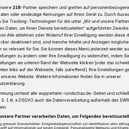
unsere
218
-Partner speichern und greifen auf personenbezogen
aten oder eindeutige Kennungen auf Ihrem Gerät zu. Durch Ausw
n Sie Tracking-Technologien für die unter „Wir und unsere Partne
 Zusammenprall in Wuppertal-Uellendahl
en Daten, um Ihnen Dienste bereitzustellen“ aufgeführten Zwecke
on Alle ablehnen oder Widerruf Ihrer Einwilligung werden diese de
cker deaktiviert sind, sind manche Inhalte und Anzeigen möglich
r so relevant für Sie. Sie können dieses Menü jederzeit wieder au
nach
tellungen zu ändern oder Ihre Einwilligung zu widerrufen, indem Si
stellungen am unteren Rand der Webseite klicken [oder das schw
ten links auf der Webseite, falls zutreffend]. Ihre Einstellungen g
all
 unseres Website. Weitere Informationen finden Sie in unserer
utzerklärung.
immung umfasst alle wuppertaler-rundschau.de-Seiten und schließt
l an der Uellendahler Straße: Nach dem
 S. 1 lit. a DSGVO auch die Datenverarbeitung außerhalb des EWR, 
ndling am Straßenrand überschlug sich ein
ein.
unsere Partner verarbeiten Daten, um Folgendes bereitzustell
 genauer Standortdaten. Endgeräteeigenschaften zur Identifikation aktiv abfra
griff auf Informationen auf einem Endgerät. Personalisierte Werbung und Inhalt