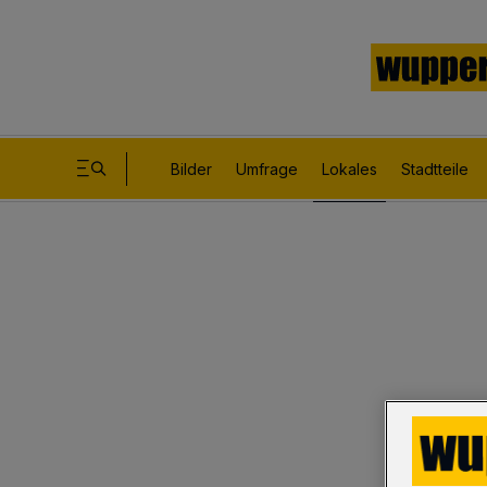
Bilder
Umfrage
Lokales
Stadtteile