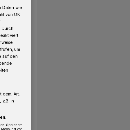
e Daten wie
ahl von OK
r
. Durch
aktiviert.
erweise
frufen, um
e auf den
ebende
elten
 gem. Art.
z.B. in
en:
gen. Speichern
e, Messung von