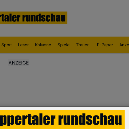
Sport
Leser
Kolumne
Spiele
Trauer
E-Paper
Anze