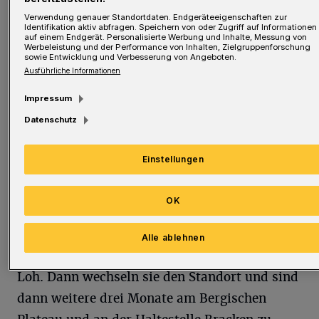
überkommt, gibt es entlang der Strecke immer
Verwendung genauer Standortdaten. Endgeräteeigenschaften zur
wieder Wildpinkler-Ecken – sehr zum
Identifikation aktiv abfragen. Speichern von oder Zugriff auf Informationen
auf einem Endgerät. Personalisierte Werbung und Inhalte, Messung von
Missfallen der Nutzer und Nachbarn“, so die
Werbeleistung und der Performance von Inhalten, Zielgruppenforschung
sowie Entwicklung und Verbesserung von Angeboten.
Stadtverwaltung.
Ausführliche Informationen
Impressum
Stadtverwaltung
Standorte-Konzept für öffentliche Toiletten in Arbeit
Datenschutz
Standorte-Konzept für öffentliche
Toiletten in Arbeit
Einstellungen
Jetzt sollen barrierearme Trocken-Toiletten
OK
Abhilfe schaffen. Seit Donnerstag (15. Mai
2025) stehen drei Monate lang die Toiletten an
Alle ablehnen
der Haltestelle Lüntenbeck und am Bahnhof
Loh. Dann wechseln sie den Standort und sind
dann weitere drei Monate am Bergischen