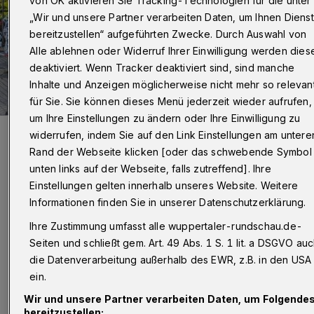
von OK aktivieren Sie Tracking-Technologien für die unter
„Wir und unsere Partner verarbeiten Daten, um Ihnen Diens
bereitzustellen“ aufgeführten Zwecke. Durch Auswahl von
Alle ablehnen oder Widerruf Ihrer Einwilligung werden dies
deaktiviert. Wenn Tracker deaktiviert sind, sind manche
Inhalte und Anzeigen möglicherweise nicht mehr so relevan
für Sie. Sie können dieses Menü jederzeit wieder aufrufen,
um Ihre Einstellungen zu ändern oder Ihre Einwilligung zu
Die Teilnehmerinnen und Teilnehmer der „Toiletten-Konferenz“.
widerrufen, indem Sie auf den Link Einstellungen am untere
Foto: Stadt Wuppertal
Rand der Webseite klicken [oder das schwebende Symbol
unten links auf der Webseite, falls zutreffend]. Ihre
Einstellungen gelten innerhalb unseres Website. Weitere
Informationen finden Sie in unserer Datenschutzerklärung.
Ihre Zustimmung umfasst alle wuppertaler-rundschau.de-
„Die vielgenutzte Trasse verfügt bislang nicht
Seiten und schließt gem. Art. 49 Abs. 1 S. 1 lit. a DSGVO au
über öffentliche Klos. Weil die vielen
die Datenverarbeitung außerhalb des EWR, z.B. in den USA
Spaziergänger, Radfahrer und Skater aber
ein.
bisweilen doch ein menschliches Bedürfnis
Wir und unsere Partner verarbeiten Daten, um Folgende
bereitzustellen: