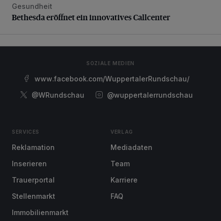
Gesundheit
Bethesda eröffnet ein innovatives Callcenter
Bethesda eröffnet ein innovatives Callcenter
SOZIALE MEDIEN
www.facebook.com/WuppertalerRundschau/
@WRundschau
@wuppertalerrundschau
SERVICES
VERLAG
Reklamation
Mediadaten
Inserieren
Team
Trauerportal
Karriere
Stellenmarkt
FAQ
Immobilienmarkt