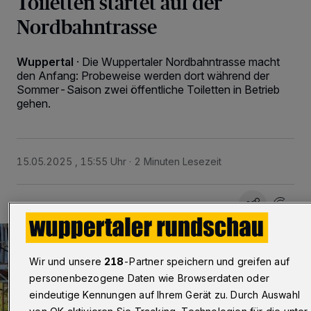
Toiletten startet auf der
Nordbahntrasse
Wuppertal
·
Die Wuppertaler Nordbahntrasse macht
den Anfang: Probeweise werden dort während der
Sommer-Saison zwei öffentliche Toiletten in Betrieb
gehen.
15.05.2025 , 15:55 Uhr
2 Minuten Lesezeit
Wir und unsere
218
-Partner speichern und greifen auf
personenbezogene Daten wie Browserdaten oder
eindeutige Kennungen auf Ihrem Gerät zu. Durch Auswahl