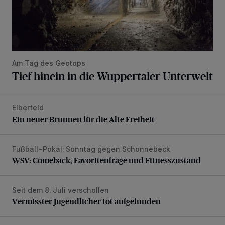
Am Tag des Geotops
Tief hinein in die Wuppertaler Unterwelt
Elberfeld
Ein neuer Brunnen für die Alte Freiheit
Ein neuer Brunnen für die Alte Freiheit
Fußball-Pokal: Sonntag gegen Schonnebeck
WSV: Comeback, Favoritenfrage und Fitnesszustand
WSV: Comeback, Favoritenfrage und Fitnesszustand
Seit dem 8. Juli verschollen
Vermisster Jugendlicher tot aufgefunden
Vermisster Jugendlicher tot aufgefunden