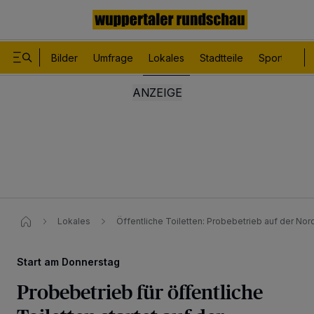
Bilder
Umfrage
Lokales
Stadtteile
Sport
Le
Lokales
Öffentliche Toiletten: Probebetrieb auf der No
Start am Donnerstag
Probebetrieb für öffentliche