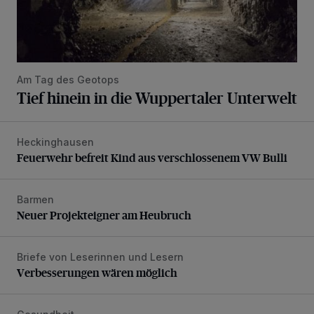
Am Tag des Geotops
Tief hinein in die Wuppertaler Unterwelt
Heckinghausen
Feuerwehr befreit Kind aus verschlossenem VW Bulli
Feuerwehr befreit Kind aus verschlossenem VW Bulli
Barmen
Neuer Projekteigner am Heubruch
Neuer Projekteigner am Heubruch
Briefe von Leserinnen und Lesern
Verbesserungen wären möglich
Verbesserungen wären möglich