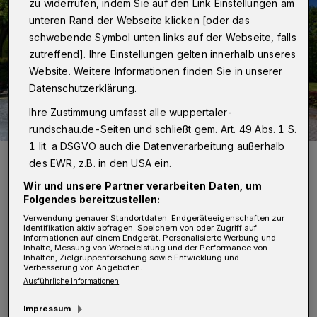
zu widerrufen, indem Sie auf den Link Einstellungen am
unteren Rand der Webseite klicken [oder das
schwebende Symbol unten links auf der Webseite, falls
zutreffend]. Ihre Einstellungen gelten innerhalb unseres
Website. Weitere Informationen finden Sie in unserer
Datenschutzerklärung.
Ihre Zustimmung umfasst alle wuppertaler-
rundschau.de-Seiten und schließt gem. Art. 49 Abs. 1 S.
1 lit. a DSGVO auch die Datenverarbeitung außerhalb
Nicht selten war das Wetter im April wie hier am Toelleturm schön.
des EWR, z.B. in den USA ein.
Foto: Achim Otto
Wir und unsere Partner verarbeiten Daten, um
Folgendes bereitzustellen:
Verwendung genauer Standortdaten. Endgeräteeigenschaften zur
Identifikation aktiv abfragen. Speichern von oder Zugriff auf
Informationen auf einem Endgerät. Personalisierte Werbung und
Inhalte, Messung von Werbeleistung und der Performance von
A
Inhalten, Zielgruppenforschung sowie Entwicklung und
n der Messtation Bever-Talsperre in
Verbesserung von Angeboten.
Hückeswagen fielen im April 72 Liter
Ausführliche Informationen
Regen pro Quadratmeter. 82 sind es hier im
Impressum