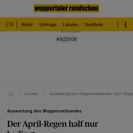
Bilder
Umfrage
Lokales
Stadtteile
Sport
Le
Lokales
Auswertung des Wupperverbandes: April-Regen 
Auswertung des Wupperverbandes
Der April-Regen half nur