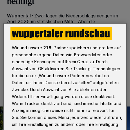
bedingt
Wuppertal
·
Zwar lagen die Niederschlagsmengen im
April 2025 im statistischen Mittel. Aber die
außergewöhnliche Trockenheit der Vormonate konnte
das nicht ausgleichen. Der Regen war auf die Tage
vom 12. bis zum 24. April verteilt. Am Monatsanfang
und Monatsende war es trocken. Die Regenmenge kam
Wir und unsere
218
-Partner speichern und greifen auf
vorrangig der Vegetation zugute. Dies zeigen die
personenbezogene Daten wie Browserdaten oder
Aufzeichnungen des Wupperverbandes.
eindeutige Kennungen auf Ihrem Gerät zu. Durch
Auswahl von OK aktivieren Sie Tracking-Technologien
für die unter „Wir und unsere Partner verarbeiten
15.05.2025 , 17:21 Uhr
2 Minuten Lesezeit
Daten, um Ihnen Dienste bereitzustellen“ aufgeführten
Zwecke. Durch Auswahl von Alle ablehnen oder
Widerruf Ihrer Einwilligung werden diese deaktiviert.
Wenn Tracker deaktiviert sind, sind manche Inhalte und
Anzeigen möglicherweise nicht mehr so relevant für
Sie. Sie können dieses Menü jederzeit wieder aufrufen,
um Ihre Einstellungen zu ändern oder Ihre Einwilligung