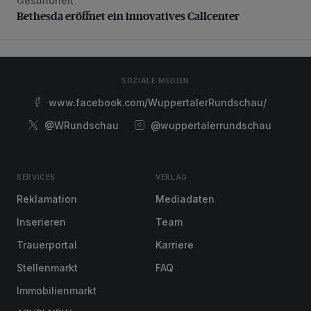
Gesundheit
Bethesda eröffnet ein innovatives Callcenter
Bethesda eröffnet ein innovatives Callcenter
SOZIALE MEDIEN
www.facebook.com/WuppertalerRundschau/
@WRundschau
@wuppertalerrundschau
SERVICES
VERLAG
Reklamation
Mediadaten
Inserieren
Team
Trauerportal
Karriere
Stellenmarkt
FAQ
Immobilienmarkt