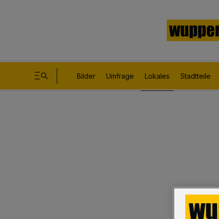
Bilder
Umfrage
Lokales
Stadtteile