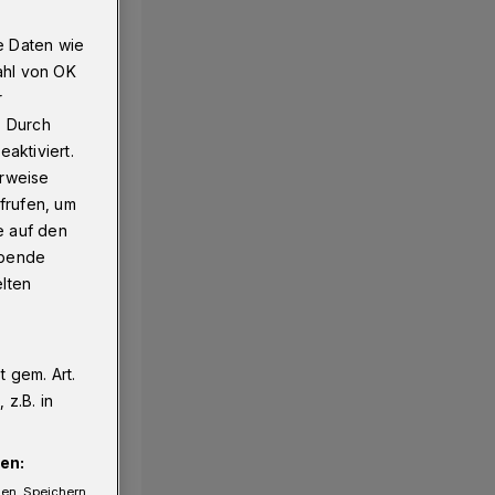
e Daten wie
ahl von OK
r
. Durch
aktiviert.
erweise
frufen, um
e auf den
ebende
elten
 gem. Art.
z.B. in
en:
gen. Speichern