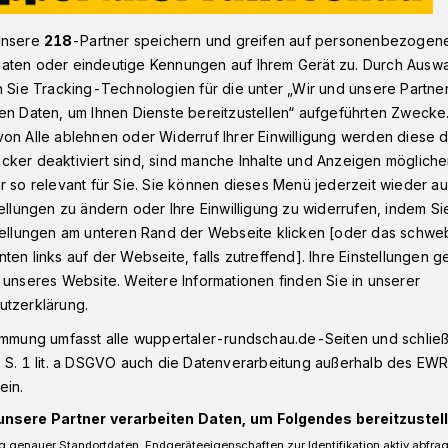
unsere
218
-Partner speichern und greifen auf personenbezogen
aten oder eindeutige Kennungen auf Ihrem Gerät zu. Durch Ausw
ik in Verwaltung, Kitas und Sparkasse
n Sie Tracking-Technologien für die unter „Wir und unsere Partne
en Daten, um Ihnen Dienste bereitzustellen“ aufgeführten Zwecke
on Alle ablehnen oder Widerruf Ihrer Einwilligung werden diese de
cker deaktiviert sind, sind manche Inhalte und Anzeigen möglich
r so relevant für Sie. Sie können dieses Menü jederzeit wieder au
streik in
tellungen zu ändern oder Ihre Einwilligung zu widerrufen, indem Si
stellungen am unteren Rand der Webseite klicken [oder das schw
Kitas und
ten links auf der Webseite, falls zutreffend]. Ihre Einstellungen g
 unseres Website. Weitere Informationen finden Sie in unserer
utzerklärung.
immung umfasst alle wuppertaler-rundschau.de-Seiten und schließt
 S. 1 lit. a DSGVO auch die Datenverarbeitung außerhalb des EWR, 
ein.
streiks im öffentlichen Dienst werden
5) Services und Dienststellen der
unsere Partner verarbeiten Daten, um Folgendes bereitzustell
g nicht oder nur sehr eingeschränkt zu
 genauer Standortdaten. Endgeräteeigenschaften zur Identifikation aktiv abfra