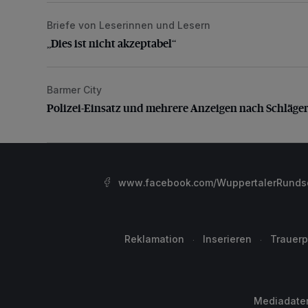
Briefe von Leserinnen und Lesern
„Dies ist nicht akzeptabel“
„Dies ist nicht akzeptabel“
Barmer City
Polizei-Einsatz und mehrere Anzeigen nach Schläge
Polizei-Einsatz und mehrere Anzeigen nach Schläger
www.facebook.com/WuppertalerRunds
Reklamation
Inserieren
Trauerp
Mediadate