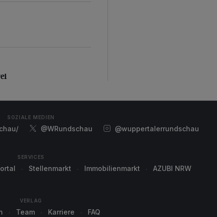
rei
ei
SOZIALE MEDIEN
chau/
@WRundschau
@wuppertalerrundschau
SERVICES
ortal
Stellenmarkt
Immobilienmarkt
AZUBI NRW
VERLAG
n
Team
Karriere
FAQ