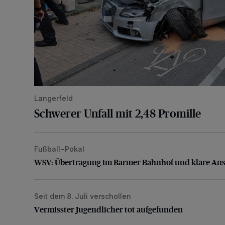
Langerfeld
Schwerer Unfall mit 2,48 Promille
Fußball-Pokal
WSV: Übertragung im Barmer Bahnhof und klare An
WSV: Übertragung im Barmer Bahnhof und klare An
Seit dem 8. Juli verschollen
Vermisster Jugendlicher tot aufgefunden
Vermisster Jugendlicher tot aufgefunden