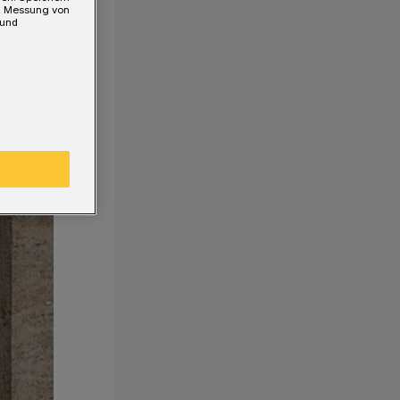
e, Messung von
 und